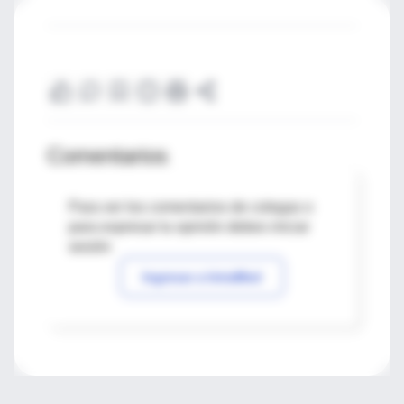
Comentarios
Para ver los comentarios de colegas o
para expresar tu opinión debes iniciar
sesión
Ingresar a IntraMed