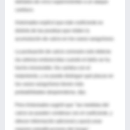
dañados de cinco supervivientes a un ataque
cardiaco.
Antoniades explicó que este coeficiente es
distinto de las pruebas que miden la
acumulación de calcio en los vasos sanguíneos.
La puntuación de calcio coronario solo detecta
las arterias endurecidas cuando el daño se ha
hecho irreversible. No cambia con el
tratamiento, y no puede distinguir qué placas en
los vasos sanguíneos tienen más
probabilidades desprenderse, dijo.
Pero Antoniades sugirió que "las medidas del
calcio se pueden combinar con el coeficiente, y
ofrecer información adicional y quizá unas
mejores estratificaciones del riesgo".