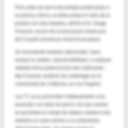
Pero antes de que la tecnología pueda pasar a
la práctica clínica, se debe probar el valor de la
prueba con más estudios, afirmó el Dr. Gregg
Fonarow, vocero de la Asociación Americana
del Corazón (American Heart Association).
Se necesitarán estudios adicionales "para
evaluar la validez, reproductibilidad, y cualquier
utilidad clínica potencial de este coeficiente",
dijo Fonarow, profesor de cardiología en la
Universidad de California, en Los Ángeles.
Las TC ya se prescriben habitualmente a los
pacientes con dolor de pecho. Así que usarlas
en pacientes en riesgo de ataque cardiaco solo
añadiría un costo mínimo a su tratamiento,