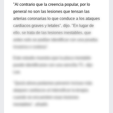
"Al contrario que la creencia popular, por lo
general no son las lesiones que tensan las
arterias coronarias lo que conduce a los ataques
cardiacos graves y letales", dijo. "En lugar de
ello, se trata de las lesiones inestables, que
antes solo se podían identificar con una prueba
invasiva o costosa".
Este estudio muestra que la placa inestable
puede identificarse con una sencilla TC, dijo
Lee.
"Quizá ahora podamos prevenir incluso más
ataques cardiacos al intensificar la terapia
cuando se encuentren esas lesiones
inestables", añadió.