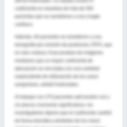
afirmó Antoniades. Su equipo evaluó el
coeficiente en muestras de más de 450
pacientes que se sometieron a una cirugía
cardiaca.
Además, 40 pacientes se sometieron a una
tomografía por emisión de positrones (TEP), que
es más costosa. Esas pruebas de imágenes
mostraron que un mayor coeficiente de
atenuación se vinculaba con una cantidad
sorprendente de inflamación de los vasos
sanguíneos, señaló Antoniades.
Al trabajar con 270 pacientes adicionales con y
sin placas coronarias significativas, los
investigadores dijeron que el coeficiente cambió
de forma dramática alrededor de los vasos