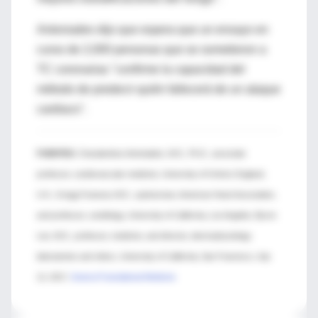
Antoniades dijo que espera que un ensayo en
curso de 2,000 personas que se sometieron a
TC coronarias "confirme la capacidad del
método de predecir quién fallecerá de un ataque
cardiaco".
FUENTES:
Charalambos Antoniades, M.D., Ph.D., associate
professor, cardiovascular medicine, University of Oxford, England,
U.K.; Gregg Fonarow, M.D., spokesman, American Heart Association,
and professor, cardiology, University of California, Los Angeles; Byron
Lee, M.D., professor, medicine, and director, electrophysiology
laboratories and clinics, University of California, San Francisco; July
12, 2017,
ScienceTranslational Medicine