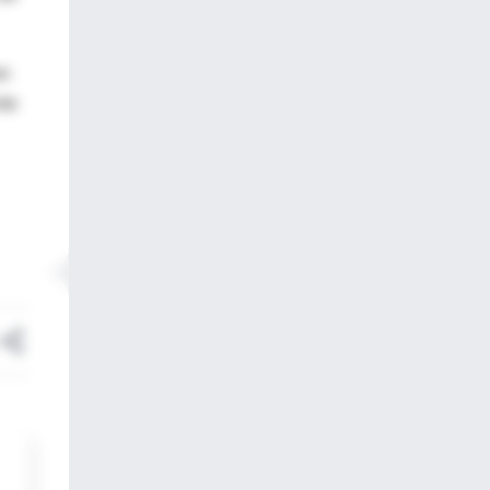
as
nte