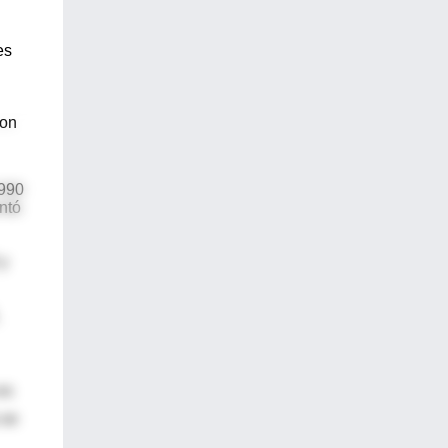
es
con
1990
ntó
 y
es
 se