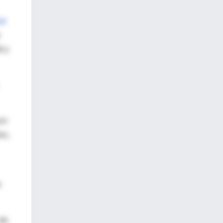
et
á y
cir
os,
e
 de