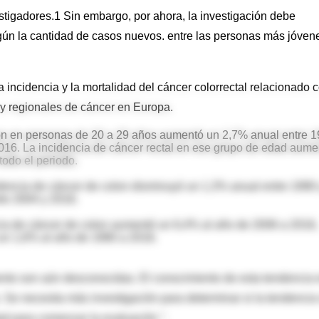
stigadores.1 Sin embargo, por ahora, la investigación debe
gún la cantidad de casos nuevos. entre las personas más jóven
la incidencia y la mortalidad del cáncer colorrectal relacionado 
 y regionales de cáncer en Europa.
lon en personas de 20 a 29 años aumentó un 2,7% anual entre 
016. La incidencia de cáncer rectal en ese grupo de edad aume
odo el periodo.
idencia de cáncer de colon disminuyó un 1,3% anual entre 1990
re 2004 y 2016.
cia de cáncer de colon aumentó un 6,4% al año de 2006 a 2016,
un 1,6% al año de 1990 a 2016.
ento son aún desconocidas. El conocimiento de esta tendencia 
o. Se necesita más investigación para determinar si la tendencia
dad para comenzar la evaluación ".