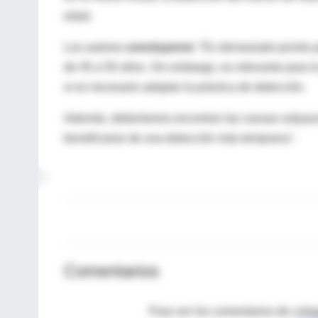
edad.
Los autores
concluyeron
: “Es demasiado pronto p
de 45 a 50 años. Sin embargo, es relevante para l
si es necesario adaptar la práctica de detección.
Además, deberíamos encontrar las causas subyacent
beneficiarse de una detección más temprana".
Comentarios
Para ver los comentarios de coleg