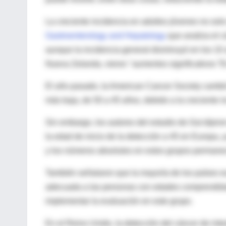
La creciente incidencia en adultos jóvenes no so
Gastroenterology and Hepatology
que analiza el c
aunque la incidencia general disminuyó en los 10
Nueva Zelanda, vieron "aumentos significativos 
El año pasado, la American Cancer Society cambi
más baja, de 50 a 45 años, debido a la creciente 
Sin embargo, los autores del estudio de Gut dijer
la edad de inicio de la detección a 45 en Europa,
y los números absolutos en estos grupos permanec
También señalaron que la mayoría de los países e
adecuada a las personas con edades comprendidas 
implementar la evaluación en este grupo.
En el Reino Unido, la detección del cáncer de int