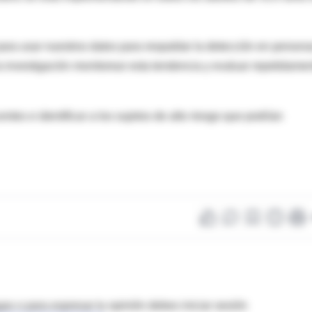
ara usar nuestros datos para respaldar la detección en person
a investigación monitorear esta tendencia y evaluar repetidame
es e identificar a los sujetos de alto riesgo que podrían
as o para expresar tu opinión debes iniciar sesión