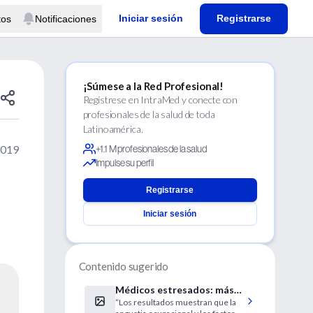
Iniciar sesión
Registrarse
tos
Notificaciones
¡Súmese a la Red Profesional!
Regístrese en IntraMed y conecte con
profesionales de la salud de toda
Latinoamérica.
2019
+1.1 M profesionales de la salud
Impulse su perfil
Registrarse
Iniciar sesión
Contenido sugerido
Médicos estresados: más
“Los resultados muestran que la
consumo de alcohol y