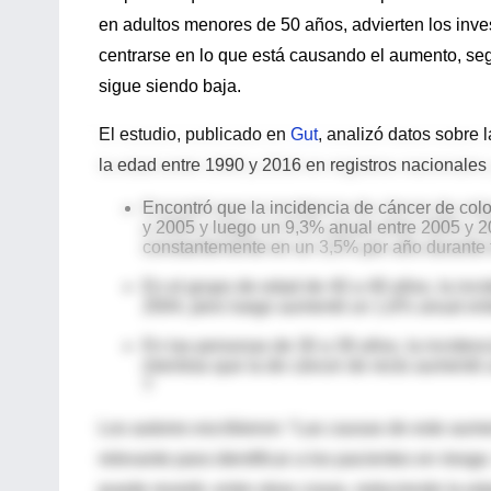
en adultos menores de 50 años, advierten los inve
centrarse en lo que está causando el aumento, se
sigue siendo baja.
El estudio, publicado en
Gut
, analizó datos sobre 
la edad entre 1990 y 2016 en registros nacionales
Encontró que la incidencia de cáncer de co
y 2005 y luego un 9,3% anual entre 2005 y 2
constantemente en un 3,5% por año durante t
En el grupo de edad de 40 a 49 años, la inc
2004, pero luego aumentó un 1,6% anual ent
En las personas de 30 a 39 años, la inciden
mientras que la de cáncer de recto aumentó 
?
Los autores escribieron: “Las causas de este aum
relevante para identificar a los pacientes en riesg
puede revertir, entre otras cosas, reduciendo la e