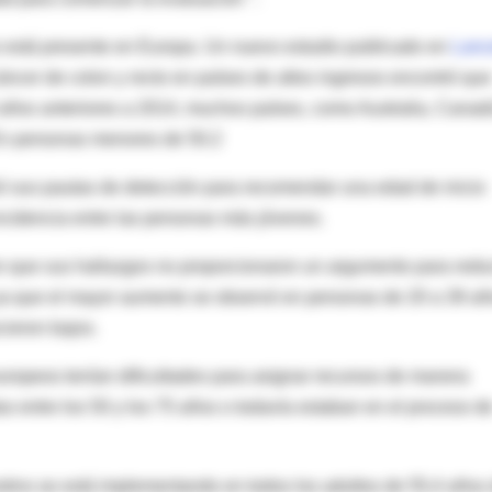
lo está presente en Europa. Un nuevo estudio publicado en
Lanc
áncer de colon y recto en países de altos ingresos encontró que
 años anteriores a 2014, muchos países, como Australia, Canad
”En personas menores de 50.2
ó sus pautas de detección para recomendar una edad de inicio
incidencia entre las personas más jóvenes.
on que sus hallazgos no proporcionaron un argumento para redu
 ya que el mayor aumento se observó en personas de 20 a 39 añ
ieron bajos.
uropeos tenían dificultades para asignar recursos de manera
entre los 50 y los 75 años o todavía estaban en el proceso d
estino se está implementando en todos los adultos de 55,4 años