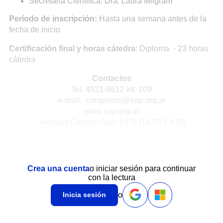
Secretaria Científica: Dra. Laura Milgram
Período de inscripción:
Hasta una semana antes de la
fecha de inicio
Certificación final y horas cátedra
: Diploma - 23 horas
cátedra
Contactos
Tel. 4821-8612 int. 109
e-mail: congresos@sap.org.ar
www.sap.org.ar
Avenida Coronel Diaz 1971 (1425) CABA
Crea una cuenta
o iniciar sesión para continuar
con la lectura
o
Inicia sesión