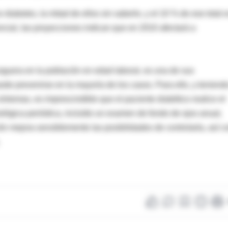
diabetes, la mitad de ellos sin saberlo, y el 10 % de ese total 
cial, las proyecciones indican que en 2010 afectará a
eguera en la población en edad laboral, es una de sus
e prevenirse en la mayoría de los casos. Para ello, y teniend
síntomas, es imprescindible que el paciente diabético realice el
lmológica periódica, incluído un examen de fondo de ojos anual,
ón mejora sensiblemente las posibilidades de controlarla, así 