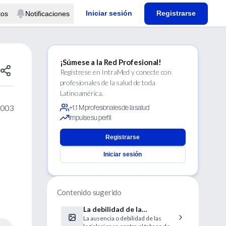
Iniciar sesión
Registrarse
tos
Notificaciones
¡Súmese a la Red Profesional!
Regístrese en IntraMed y conecte con
profesionales de la salud de toda
Latinoamérica.
2003
+1.1 M profesionales de la salud
Impulse su perfil
Registrarse
Iniciar sesión
Contenido sugerido
La debilidad de la
La ausencia o debilidad de las
legislación antitabáquica