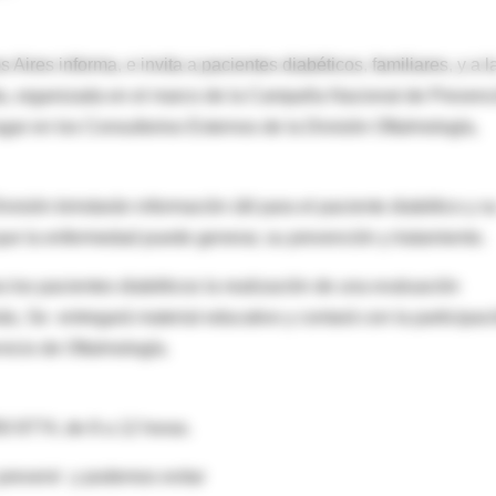
Aires informa, e invita a pacientes diabéticos, familiares, y a l
da, organizada en el marco de la Campaña Nacional de Prevenc
gar en los Consultorios Externos de la División Oftalmología,
ivisión brindarán información útil para el paciente diabético y s
que la enfermedad puede generar, su prevención y tratamiento.
ra los pacientes diabéticos la realización de una evaluación
, Se entregará material educativo y contará con la participac
vicio de Oftalmología.
50 8774, de 8 a 12 horas.
revenir y podemos evitar