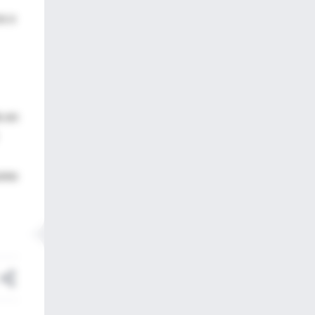
es o
o en
como