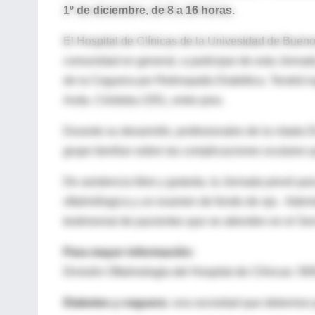
1º de diciembre, de 8 a 16 horas.
El Hospital de Clínicas de la Univesidad de Buenos 
comunidad en general, a participar de esta Jorna
de la Ceguera por Retinopatía Diabética. Tendrá lu
Avda. Córdoba 2351, entre piso.
Durante su desarrollo, profesionales de la citada D
grupo familiar sobre las complicaciones oculares 
De asistencia libre y gratuita, la Jornada prevé pa
oftalmólogica y un examen de fondo de ojo. Además
testimonial de pacientes que se atienden en el Ser
Para mayor información:
División Oftalmología del Hospital de Clínicas: 59
Diabetes y ceguera:
una sociedad que debemos p