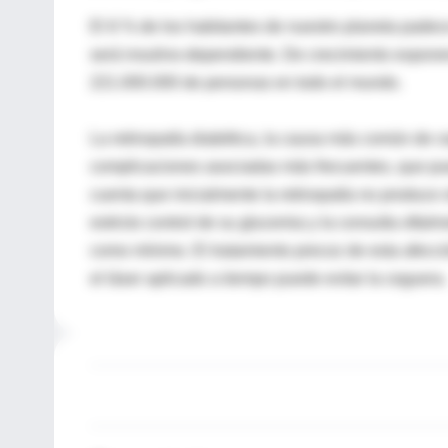
El 6 % de los habitantes de nuestro planeta padece 
será insulino-dependiente. De crecimiento exponen
221.000.000 de personas en todo el mundo.
La retinopatía diabética, la causa más común de c
complicaciones asociadas más frecuentes, que pued
cuenta que inicialmente la retinopatía no produce 
estricto control de su glucemia y la consulta ofta
como mínimo. El tratamiento precoz de esta afecci
el láser aplicado a tiempo puede evitar la ceguera.