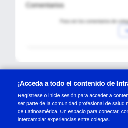
Comentarios
Para ver los comentarios de coleg
I
¡Acceda a todo el contenido de Int
Regístrese o inicie sesión para acceder a conten
ser parte de la comunidad profesional de salud 
Centro de Ayuda
de Latinoamérica. Un espacio para conectar, co
Términos y condiciones
| Políticas de privacidad
| Todos
intercambiar experiencias entre colegas.