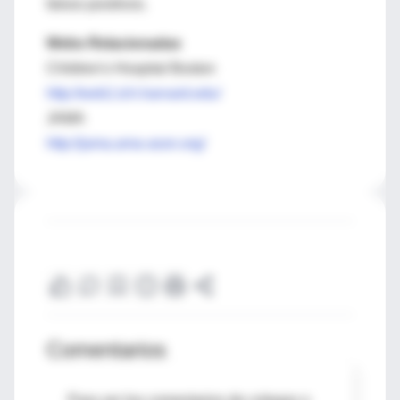
falsos positivos.
Webs Relacionadas
Children's Hospital Boston
http://web1.tch.harvard.edu/
JAMA
http://jama.ama-assn.org/
Comentarios