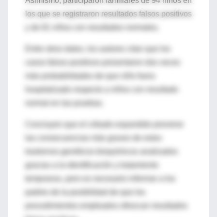
Asimismo, participaron familiares de 94 niños en
los que se registraron resultados falsos positivos
y de 81 niños con resultados normales.
Entre otros datos, los autores citan que los
casos falsos positivos presentaron dos veces
más probabilidades de que niño fuera
hospitalizado respecto a niños con resultado
normal en las pruebas.
Concluyen que el cribado expandido previene
las consecuencias más graves de estos
trastornos genéticos bioquímicos analizados
gracias a la identificación y tratamiento
tempranos, pero es necesario informar a los
padres de la posibilidad de que los
procedimientos empleados ofrezcan resultados