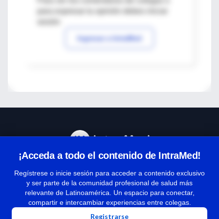
Para ver los comentarios de colegas o
para expresar tu opinión debes iniciar
sesión
Ingresar a IntraMed
¡Acceda a todo el contenido de IntraMed!
Centro de Ayuda
Regístrese o inicie sesión para acceder a contenido exclusivo
y ser parte de la comunidad profesional de salud más
relevante de Latinoamérica. Un espacio para conectar,
Términos y condiciones
compartir e intercambiar experiencias entre colegas.
| Políticas de privacidad
Registrarse
| Todos los derechos reservados | Copyright 1997-2026