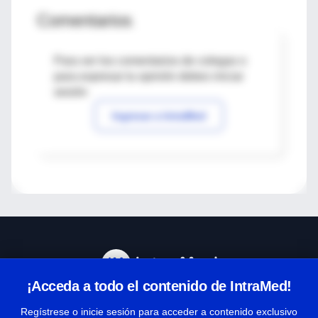
Comentarios
Para ver los comentarios de colegas o
para expresar tu opinión debes iniciar
sesión
Ingresar a IntraMed
¡Acceda a todo el contenido de IntraMed!
Centro de Ayuda
Regístrese o inicie sesión para acceder a contenido exclusivo