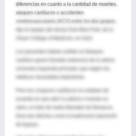
diferencias en cuanto a la cantidad de muertes,
ataques cardíacos o accidentes
cerebrovasculares (ACV) entre los dos grupos,
dijo el equipo del doctor Duk-Woo Park, de la
Ulsan College of Medicine, en Seúl.
Los pacientes habían sufrido un bloqueo
cardíaco grave llamado estenosis de la arteria
coronaria izquierda principal, que según los
médicos necesitaba tratamiento.
Pero los cirujanos cardíacos no estaban de
acuerdo en que abrir la arteria e insertar un
stent, un tubo de malla liberador de fármacos,
fuera tan efectivo como la tradicional operación
de bypass.