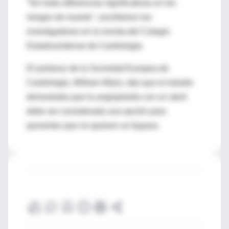
"No hubo diferencias significativas en los
riesgos de muerte", escribieron los
investigadores en la revista del Colegio
Estadounidense de Cardiología.
El portavoz de la Sociedad Europea de
Cardiología, William Wijns, dijo que el estudio
demostraba que la angioplastia con un stent
debe ser considerada una opción para
pacientes que no quieren un bypass.