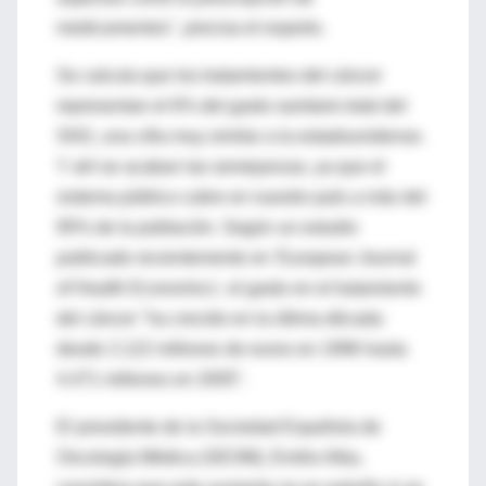
medicamentos", precisa el experto.
Se calcula que los tratamientos del cáncer
representan el 6% del gasto sanitario total del
SNS, una cifra muy similar a la estadounidense.
Y ahí se acaban las semejanzas, ya que el
sistema público cubre en nuestro país a más del
95% de la población. Según un estudio
publicado recientemente en 'European Journal
of Health Economics', el gasto en el tratamiento
del cáncer "ha crecido en la última década
desde 2.122 millones de euros en 1996 hasta
4.471 millones en 2005".
El presidente de la Sociedad Española de
Oncología Médica (SEOM), Emilio Alba,