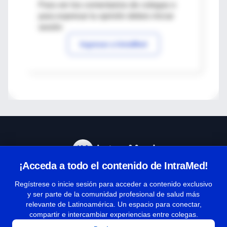
Para ver los comentarios de colegas o
para expresar tu opinión debes iniciar
sesión
Ingresar a IntraMed
¡Acceda a todo el contenido de IntraMed!
Centro de Ayuda
Regístrese o inicie sesión para acceder a contenido exclusivo
y ser parte de la comunidad profesional de salud más
relevante de Latinoamérica. Un espacio para conectar,
Términos y condiciones
compartir e intercambiar experiencias entre colegas.
| Políticas de privacidad