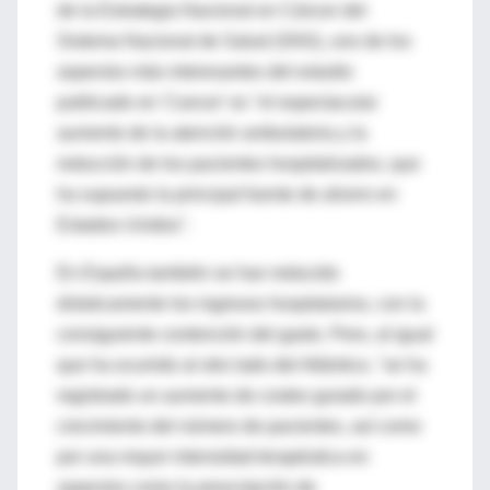
de la Estrategia Nacional en Cáncer del
Sistema Nacional de Salud (SNS), uno de los
aspectos más interesantes del estudio
publicado en 'Cancer' es "el espectacular
aumento de la atención ambulatoria y la
reducción de los pacientes hospitalizados, que
ha supuesto la principal fuente de ahorro en
Estados Unidos".
En España también se han reducido
drásticamente los ingresos hospitalarios, con la
consiguiente contención del gasto. Pero, al igual
que ha ocurrido al otro lado del Atlántico, "se ha
registrado un aumento de costes guiado por el
crecimiento del número de pacientes, así como
por una mayor intensidad terapéutica en
aspectos como la prescripción de