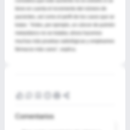
considera que este aumento no es extraño si se
tiene en cuenta el incremento del número de
pacientes, así como el perfil de los casos que se
tratan. "Antes, por ejemplo, un cáncer de pulmón
metastásico no se trataba; ahora hacemos
muchas más pruebas radiológicas y empleamos
fármacos más caros", explica.
Comentarios