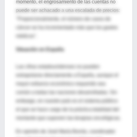
momento, el engrosamiento de las cuentas no
puede ser achacado a una escalada de precios:
"Proporcionalmente, el número de casos de
cáncer se ha incrementado más que los gastos
médicos".
Situación en España
Las cifras estadounidenses no pueden
extrapolarse directamente a España, aunque el
mayor esfuerzo económico requerido sea
común a todas las naciones desarrolladas. Sin
embargo, en nuestro país es el sistema público
el que se hace cargo de la práctica totalidad del
montante que suponen las terapias oncológicas.
En opinión de José María Borrás, coordinador