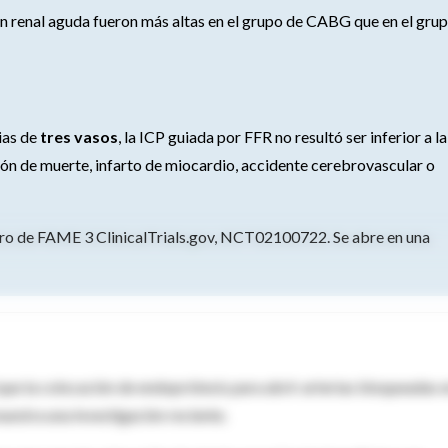
ón renal aguda fueron más altas en el grupo de CABG que en el gru
ias de
tres vasos
, la ICP guiada por FFR no resultó ser inferior a la
ón de muerte, infarto de miocardio, accidente cerebrovascular o
ro de FAME 3 ClinicalTrials.gov, NCT02100722. Se abre en una
 que la colocación de endoprótesis para abrir arterias bloqueadas 
estra una investigación reciente.