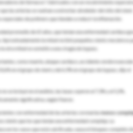
iberadores de fármacos", fabricados con un recubrimiento especial
 las arterias se vuelvan a estrechar alrededor del sitio del stent
especiales de polímero que tienden a reducir la inflamación.
 edad promedio de 65 años, que tenían una enfermedad cardíaca gr
as. Aproximadamente la mitad recibió pequeños stents mecánicos 
 la otra mitad se sometió a una cirugía de bypass.
rtantes, como muerte, ataque cardíaco, accidente cerebrovascular
0,6% en el grupo de stent y del 6,9% en el grupo de bypass, dijo el
o se incluyó en el análisis, las tasas cayeron al 7,3% y al 5,2%,
icamente significativa, según Fearon.
cientes con enfermedad de las arterias coronarias
menos comple
os stents que los que tenían una enfermedad compleja. La
aca en los vasos que está calcificada, causa el bloqueo completo d