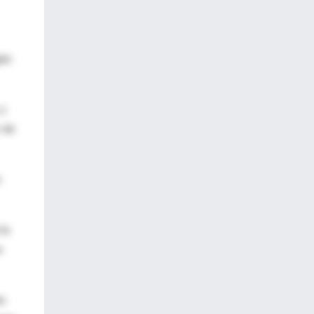
gún
 y
r de
n
la
e
as