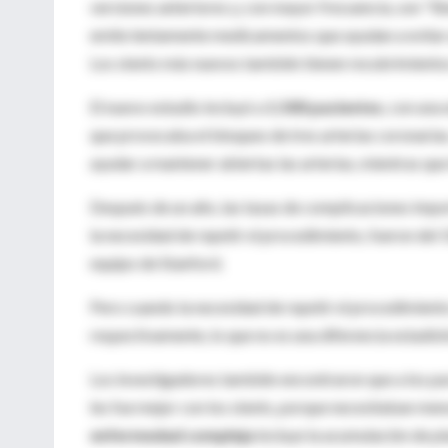
versiones anteriores y, con mayor frecuencia, son "l
emite lentamente medicamentos que ayudan a evitar que
Los stents más nuevos también tienen recubrimientos 
El nuevo estudio incluyó a
1.500 pacientes
, con una
que provocaba el bloqueo de tres arterias coronari
ayudar a mantener abiertas las arterias, mientras que
Después de un año, las tasas de complicaciones impo
la necesidad de repetir el procedimiento, fueron del 1
equipo de Stanford.
Pero cuando la necesidad de repetir el procedimiento n
respectivamente, lo que no es una diferencia estadíst
Los investigadores también encontraron que a los pa
les fue mejor con los stents, porque necesitaban men
enfermedad compleja
incluye la acumulación de pl