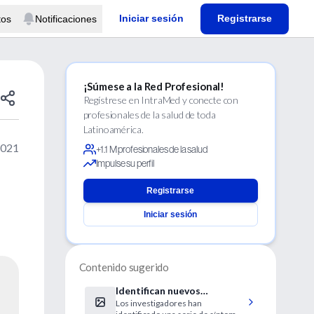
Iniciar sesión
Registrarse
tos
Notificaciones
¡Súmese a la Red Profesional!
Regístrese en IntraMed y conecte con
profesionales de la salud de toda
Latinoamérica.
2021
+1.1 M profesionales de la salud
Impulse su perfil
Registrarse
Iniciar sesión
Contenido sugerido
Identifican nuevos
Los investigadores han
síntomas de cáncer de