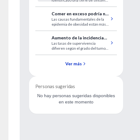
identificado una serie de síntomas
páncreas
asociados con el cáncer de
páncreas, incluidos dos síntomas
Comer en exceso podría no
previamente no reconocidos:
Las causas fundamentales de la
ser la causa principal de la
tener sed y tener orina oscura, en
epidemia de obesidad están más
un estudio presentado en el
obesidad
relacionadas con lo que comemos
Festival NCRI.
que con la cantidad que comemos.
Aumento de la incidencia
Las tasas de supervivencia
de tumores
difieren según el grado del tumor,
neuroendócrinos
el sitio primario, la edad y el
gastrointestinales
tamaño del tumor.
Ver más
Personas sugeridas
No hay personas sugeridas disponibles
en este momento