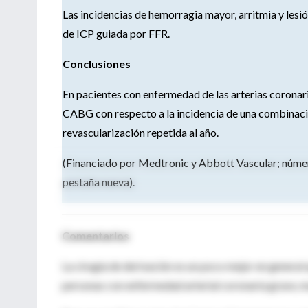
Las incidencias de hemorragia mayor, arritmia y lesi
de ICP guiada por FFR.
Conclusiones
En pacientes con enfermedad de las arterias coronar
CABG con respecto a la incidencia de una combinaci
revascularización repetida al año.
(Financiado por Medtronic y Abbott Vascular; núme
pestaña nueva).
Comentarios
La cirugía de derivación es un poco mejor en general
personas con enfermedad arterial coronaria grave, mu