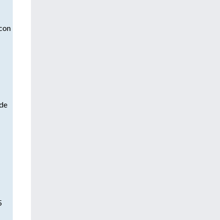
 con
 de
5