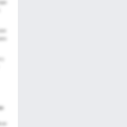
 que
.
ave
para
 y
ja
e un