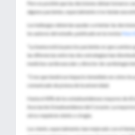
Pero es posible que las decisiones deban tomarse
ca
algunos pacientes, especialmente si no tenían una e
Los hallazgos deberían ayudar a orientar las decisio
los autores del estudio, publicado en la revista
New E
"La buena noticia para los pacientes es que a ambos g
las diferencias entre las dos estrategias han disminuid
medicina cardiovascular y director de cardiología in
"Creo que tendrá un impacto inmediato en cómo los p
comunicado de prensa de la universidad.
Hasta el 40% de los estadounidenses mayores de 60 añ
Asociación Estadounidense del Corazón. La mayoría de
otros requieren stents o cirugía.
Los stents, especialmente, han mejorado con el tiem