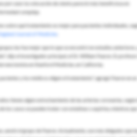
so por caso
: la colocación de stents pareció más beneficiosa en
nfermedad compleja.
nes sobre qué tratamiento es mejor para pacientes individuales, se
ngland Journal of Medicine
.
rupos les fue mejor que lo que se encontró en estudios anteriores,
o", dijo el investigador principal, el Dr. William Fearon. Es profeso
tervencionista en Stanford Medicine, en California.
acientes y los médicos eligen el tratamiento", agregó Fearon en u
os tienen algún estrechamiento de las arterias coronarias, según 
 los casos se pueden tratar con estatinas o aspirina, mientras qu
po, anotó el grupo de Fearon. Actualmente, son más delgados que l