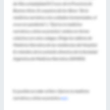
de Alta complejidad El Cruce, de la Provincia de
Buenos Aires. Es coautora de los libros "De la
medicina narrativa a los cuidados humanizados, el
cruce en pandemia" y "Qué es la medicina
narrativa y cómo se practica", ambos en forma
colectiva con otos colegas. Dirige los talleres de
Medicina Narrativa de las residencias del Hospital.
Es miembro de la comisión directiva de la Sociedad
Argentina de Medicina Narrativa (SAMEN).
Es posible acceder al libro
Qué es la medicina
narrativa y cómo se practica
aquí
.