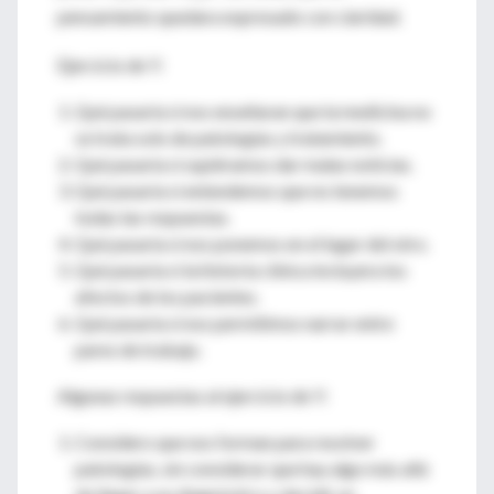
pensamiento quedara expresado con claridad.
Ejercicio de Y:
Qué pasaría si nos enseñaran que la medicina no
se trata solo de patologías y tratamiento.
Qué pasaría si supiéramos dar malas noticias.
Qué pasaría si entendemos que no tenemos
todas las respuestas.
Qué pasaría si nos ponemos en el lugar del otro.
Qué pasaría si la historia clínica incluyera los
afectos de los pacientes.
Qué pasaría si nos permitimos narrar entre
pares de trabajo.
Algunas respuestas al ejercicio de Y:
Considero que nos forman para resolver
patologías, sin considerar que hay algo más allá