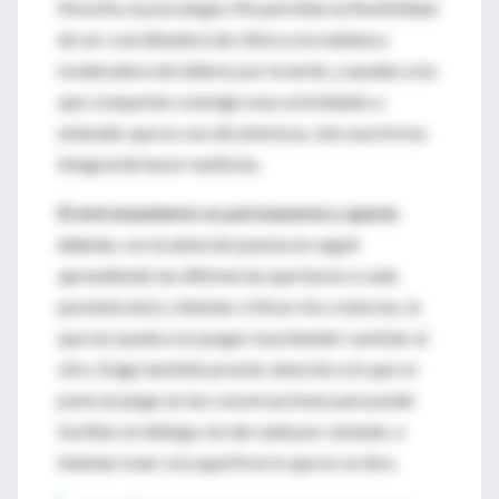
filosofía, la psicología. Me permiten la flexibilidad
de ser coordinadora de clínica a la mañana y
moderadora de talleres por la tarde, y ayudan a los
que comparten conmigo esas actividades a
entender que no son dicotómicas, sino una forma
integral de hacer medicina.
El entrenamiento es permanente y quizás
eterno
, con la atención puesta en seguir
aprendiendo las diferencias que hacen a cada
paciente único, intentar criticar mis creencias, lo
que me ayuda a no juzgar ni pretender cambiar al
otro. Exige también prestar atención a lo que se
pone en juego en las conversaciones para poder
facilitar un diálogo sin dar nada por sentado, e
intentar traer a la superficie lo que no se dice.