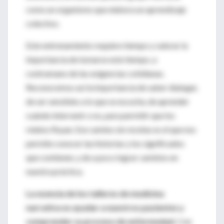
como un organismo que elabora un aprendizaje
colectivo.
Este entrenamiento requiere tiempo y valorar la
importancia de tomarse este tiempo, a
contramano de las exigencias cotidianas.
Reconocemos así la importancia de saber dialogar,
de ser sensibles a lo que se escucha, de aprender
cuándo intervenir o no, para permitir que los
relatos fluyan. Ese camino sin recetas es el que nos
permite conocer las historias y los significados
que contienen, y de a poco lograr cambios en
nuestra práctica.
La esencia de los talleres de medicina
narrativa es ayudar a nuestros pacientes y
comprender su proceso de enfermedad.
Con