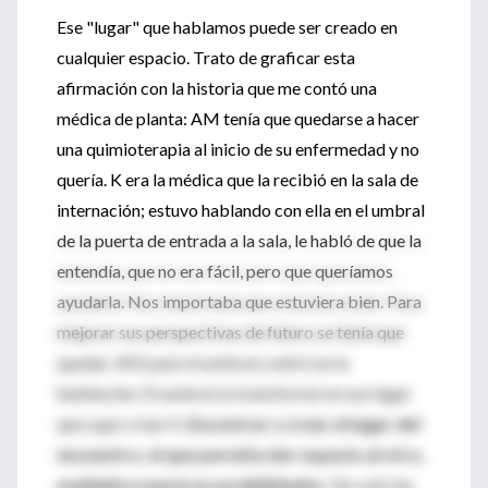
Ese "lugar" que hablamos puede ser creado en
cualquier espacio. Trato de graficar esta
afirmación con la historia que me contó una
médica de planta: AM tenía que quedarse a hacer
una quimioterapia al inicio de su enfermedad y no
quería. K era la médica que la recibió en la sala de
internación; estuvo hablando con ella en el umbral
de la puerta de entrada a la sala, le habló de que la
entendía, que no era fácil, pero que queríamos
ayudarla. Nos importaba que estuviera bien. Para
mejorar sus perspectivas de futuro se tenía que
quedar. AM pasó el umbral y entró en la
habitación. El umbral se transformó en ese lugar
que supo crear K.
Encontrar o crear el lugar del
encuentro, el que permita dar espacio al otro,
multiplica nuestras posibilidades.
No solo las