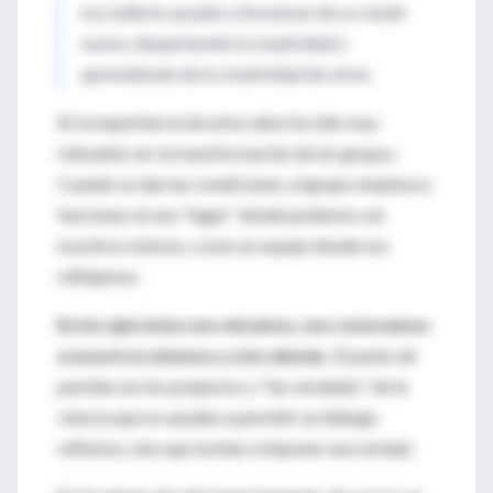
Los talleres ayudan a funcionar de un modo
nuevo, despertando la creatividad y
aprendiendo de la creatividad de otros.
En la experiencia de estos años ha sido muy
relevante ver la transformación de los grupos.
Cuando se dan las condiciones, el grupo empieza a
funcionar en ese "lugar" donde podemos ser
nosotros mismos, como un espejo donde nos
reflejamos.
En los ejercicios nos miramos, nos conocemos
a nosotros mismos y a los demás.
El punto de
partida son los prejuicios y "las verdades" de la
ciencia que no ayudan a permitir un diálogo
reflexivo, sino que invitan a imponer una verdad.