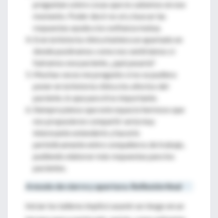
preguntan sobre cosas que no sabemos en ese
momento. Poder decir no sé y buscar las
respuestas ayuda a la confianza mutua.
Si en la historia clínica hubiera un apartado en
donde pusiéramos como nos sentiríamos si
fuéramos ese paciente, ¿qué pasaría?
Muchas veces me pregunto si no se pudiera
poner en la historia clínica los afectos del
paciente, lo que para él es importante.
Siempre pienso que este espacio hermoso que
nos propusieron compartir sería muy
interesante extenderlo y hacerlo
periódicamente entre compañeros de trabajo,
pudiendo elaborar más respuestas para los
pacientes.
A modo de cierre y apertura. Reflexión final
Iniciar los talleres implicó asumir un riesgo en un