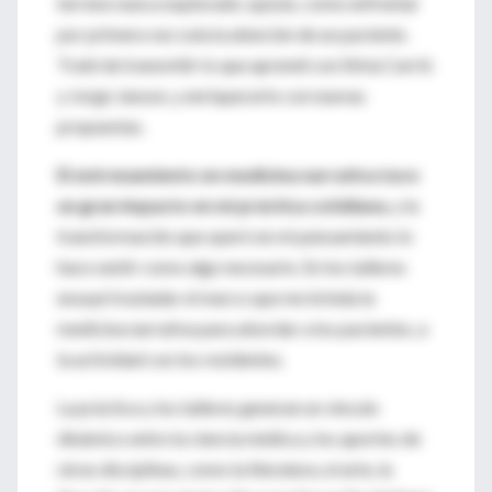
terreno nunca explorado; quizás, como enfrentar
por primera vez sola la atención de un paciente.
Traté de transmitir lo que aprendí con Silvia Carrió
y Jorge Janson, y enriquecerlo con nuevas
propuestas.
El entrenamiento en medicina narrativa tuvo
un gran impacto en mi práctica cotidiana
, y la
transformación que operó en mi pensamiento lo
hace sentir como algo necesario. En los talleres
ensayé trasladar el marco que me brinda la
medicina narrativa para abordar a los pacientes, a
la actividad con los residentes.
La práctica y los talleres generan un vínculo
dinámico entre la ciencia médica y los aportes de
otras disciplinas, como la literatura, el arte, la