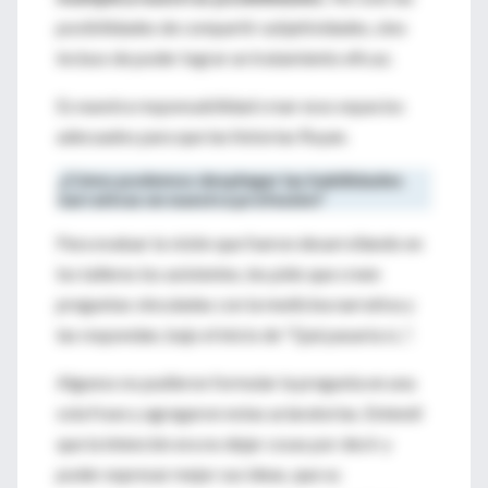
posibilidades de compartir subjetividades, sino
incluso de poder lograr un tratamiento eficaz.
Es nuestra responsabilidad crear esos espacios
adecuados para que las historias fluyan.
¿Cómo podemos desplegar las habilidades
narrativas en nuestra profesión?
Para evaluar la visión que fueron desarrollando en
los talleres los asistentes, les pido que creen
preguntas vinculadas con la medicina narrativa y
las respondan, bajo el inicio de "Qué pasaría si...".
Algunos no pudieron formular la pregunta en una
sola frase y agregaron notas aclaratorias. Entendí
que la intención era no dejar cosas por decir y
poder expresar mejor sus ideas, que su