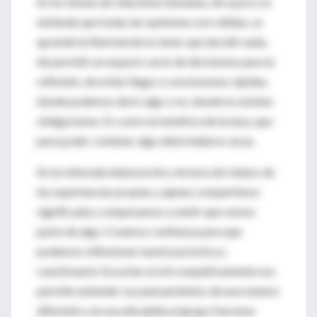
En los temas de relaciones humanas, de a poco se
entiende que todas las opiniones son válidas, se
aprende la libertad de no tener que decidir nada,
de permitir un espacio vacío de decisiones para la
reflexión, de evitar llegar a conclusiones rápidas,
donde podemos decir algo o no, donde no existen
obligaciones. Es como la metáfora de la taza, que
para poder contener algo debe hallarse vacía.
En la reiterada elaboración y lectura de relatos de
las experiencias propias y ajenas compartimos
significados y empezamos a sentir que somos
parte de algo. Creamos confianza para que
podamos reflexionar nuestra práctica y
cuestionarla. Escuchar al otro empáticamente nos
permite entender sus pensamientos de una manera
diferente y en esa disciplina el grupo funciona