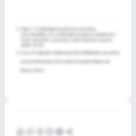
Tajer C. Cardiología basada en la narrativa.
¿Incompatible con cardiología basada en evidencias?-
Como aprender a escuchar y decir. Revista Conarec
2004: 73-81.
Curso Postgrado semipresencial: Habilidades narrativas
para profesionales de la salud, Hospital Italiano de
Buenos Aires