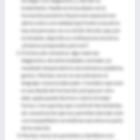
de llegar a un diagnóstico y decidir un
tratamiento. Nadie en la facultad o en la
formación posterior (hasta este espacio) nos
alerta sobre a la realidad que frente a nosotros
hay una persona con su red de vínculos que, por
un instante, deposita su confianza en nosotros.
¿Estamos preparados para eso?
A la hora de comunicar algo malo (un
diagnóstico de enfermedades mortales, un
resultado inesperado) no encontramos palabras,
gestos. Muchas veces no encontramos ni
lenguaje corporal adecuado. Considero que esto
es una deuda de formación, porque por otro
lado, quién puede decirnos cuál es la mejor
forma. Creo que hay que construir herramientas
de comunicación que nos permitan abordar esto
con tranquilidad y la medicina narrativa es parte
de la solución.
Muchas veces los pacientes y familiares nos