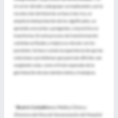
el correr del año cada grupo va madurando y así la
recolección de historias se hace más rica, se
amplía la interpretación de los significados, se
aprende a escuchar, a preguntar, y la práctica se
transforma. En este proceso de transformación
cambian actitudes y mejora su vínculo con los
pacientes. Se hace común la experiencia de que las
soluciones a problemas que parecían difíciles van
surgiendo solas, como el fruto esperado de la
germinación de una siembra lenta y trabajosa.
*
Beatriz Carballeira
es Médica Clínica y
Directora del Área de Humanización del Hospital