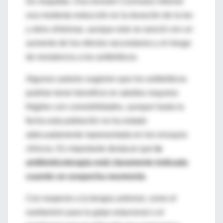
los respalda. Una revisión Cochrane informó
una modesta reducción en la duración de la tos
y otros síntomas, aunque esto se asoció con un
aumento de los efectos secundarios y el riesgo
de resistencia a los antibióticos.
Algunos autores sugieren que los antibióticos
podrían tener beneficio en adultos mayores
frágiles con comorbilidades, aunque hasta la
fecha esta población no ha estado
adecuadamente representada en los ensayos
clínicos. Es importante destacar que
la
antibioticoterapia está claramente indicada
cuando se sospecha neumonía
.
Con respecto a la terapia antiviral, como el
oseltamivir para la gripe estacional o el