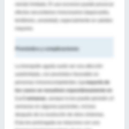
siendo limitada. El uso excesivo puede provocar
efectos secundarios innecesarios (taquicardia,
temblores, ansiedad), especialmente en adultos
mayores.
Pronóstico y complicaciones
La bronquitis aguda suele ser una afección
autolimitada, con pronóstico favorable en
personas inmunocompetentes.
La mayoría de
los casos se resuelven espontáneamente en
1 a 3 semanas
, aunque la tos puede persistir ≥3
semanas en algunos pacientes, incluso
después de la resolución de otros síntomas.
Esta tos prolongada se relaciona con una