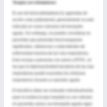
Terapia con inhaladores
El uso de broncodilatadores β₂-agonistas de
acción corta (salbutamol), generalmente no está
indicado en casos rutinarios de bronquitis
aguda. Sin embargo, se pueden considerar en
pacientes que presentan broncoespasmo
significativo, sibilancias o antecedentes de
enfermedad reactiva de las vías respiratorias.
Esto incluye a personas con asma o EPOC, en
las que la hiperreactividad transitoria de las vías
respiratorias puede exacerbar los síntomas
respiratorios durante un episodio agudo.
El beneficio debe ser evaluado individualmente,
pues la evidencia que respalda su uso rutinario
en pacientes sanos con bronquitis aguda sigue