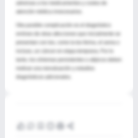
adversas a los medicamentos y costos de
atención médica innecesarios.
Otra posible complicación es el diagnóstico
erróneo de otras afecciones que inicialmente se
presentan con tos, como la tos ferina, el asma o
incluso, un cáncer en etapa temprana. Por lo
tanto, los síntomas persistentes o atípicos deben
motivar una reevaluación y estudios
diagnósticos adicionales.