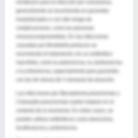
remdesivir para la infección por coronavirus,
generalmente se recomienda en pacientes
hospitalizados o con alto riesgo de
complicaciones, como las personas
inmunocomprometidas. En las infecciones
causadas por
Bordetella pertussis
se
recomienda el tratamiento con un antibiótico
macrólido, como la azitromicina, la claritromicina
o la eritromicina, especialmente para pacientes
con tos de menos de 3 semanas de duración.
Las infecciones por
Mycoplasma pneumoniae
y
Chlamydia pneumoniae
suelen tratarse en el
contexto de la neumonía. En estos casos, se
pueden utilizar antibióticos como doxiciclina,
levofloxacina y azitromicina.