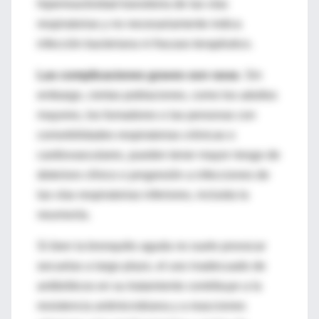
hiperreactividad transitoria de las vías
respiratorias y no necesariamente indica
infección bacteriana ni fracaso terapéutico.
Las complicaciones graves son raras
. Sin
embargo, ciertas poblaciones, como los adultos
mayores, los fumadores o las personas con
comorbilidades respiratorias crónicas o
cardiovasculares, pueden tener mayor riesgo de
deterioro clínico o progresión a infecciones de
las vías respiratorias inferiores, incluida la
neumonía.
Si bien la bronquitis aguda no suele provocar
secuelas a largo plazo, el uso inadecuado de
antibióticos en su tratamiento contribuye a la
resistencia antimicrobiana y a reacciones