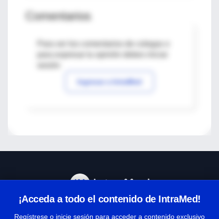
Comentarios
Para ver los comentarios de colegas o
para expresar tu opinión debes iniciar
sesión
Ingresar a IntraMed
¡Acceda a todo el contenido de IntraMed!
Centro de Ayuda
Regístrese o inicie sesión para acceder a contenido exclusivo