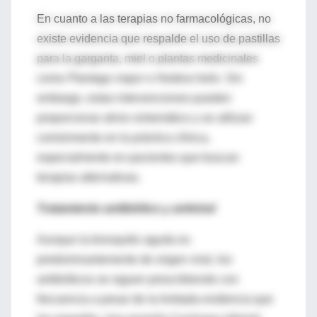
En cuanto a las terapias no farmacológicas, no
existe evidencia que respalde el uso de pastillas
para la garganta, miel o plantas medicinales
como
Plantago major
o
Hedera helix
. Sin
embargo, estas intervenciones pueden
proporcionar alivio sintomático y se utilizan
comúnmente en la práctica clínica,
especialmente en pacientes que buscan
terapias alternativas.
Tratamiento antibiótico y antiviral
Aunque la bronquitis aguda es
predominantemente de origen viral, los
antibióticos se siguen prescribiendo con
frecuencia a pesar de la limitada evidencia que