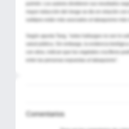
pulmón. Los autores dividieron sus resultados seg
mayor reducción del riesgo se dio en relación co
subtipos están más asociados al tabaquismo más 
Según apunta Tang, "estos hallazgos no son lo s
salud pública. Sin embargo, la evidencia biológica
con otros, indican que los vegetales crucíferos p
entre las personas expuestas al tabaquismo".
Comentarios