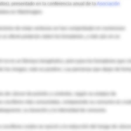
idos), presentado en la conferencia anual de la
Asociación
elebra en Washington.
otectores de estas verduras se han comprobado en numerosos
r un efecto protector sobre los fumadores, y más aún en ex
coli no es un fármaco terapéutico, pero para los fumadores que c
e los riesgos, esto es positivo. Las personas que dejan de fuma
os de cáncer de pulmón y controles, según su estatus de
uras crucíferos más consumidas, comparando su consumo en cru
tabaquismo, su duración y la intensidad de consumo.
 crucíferos crudos se asoció a la reducción del riesgo de cánce