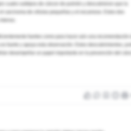
ún cuatro subtipos de cáncer de pulmón y descubrieron que la
n el carcinoma de células pequeñas y el escamoso. Estos dos
intenso.
uficientemente fuertes como para hacer aún una recomendación
 es fuerte y apoya esta observación. Estos descubrimientos, jun
odrían desempeñar un papel importante en la prevención del cán