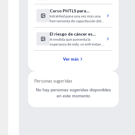
tráquea
Curso PHTLS para
IntraMed pone una vez más una
estudiantes de medicina
herramienta de capacitación del
más alto nivel. En esta oportunidad
te invitamos a participar en el
El riesgo de cáncer es
curso PHTLS que se dictará los
A medida que aumenta la
mayor entre los que tienen
días 29 y 30 de octubre.
esperanza de vida, se enfrentan a
VIH
una mayor amenaza de otras
enfermedades, según un estudio.
Ver más
Personas sugeridas
No hay personas sugeridas disponibles
en este momento