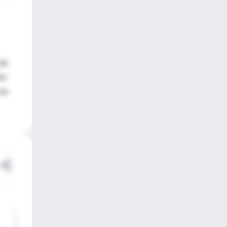
 de
to
cer