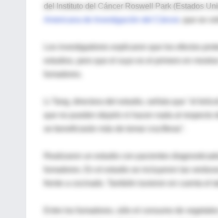
del Instituto del Cáncer Roswell Park (Estados Un
Americana de Investigación del Cáncer
, que se c
Los investigadores explicaron que los efectos pr
estudios, pero que el suyo es el primero en mostra
fumadores.
Li Tang, directora del estudio, señala que "el bró
que no pueden dejarlo ni hacen nada al respecto d
se beneficiarán más de tomar crucíferas".
Realizaron un estudio con pacientes diagnosticad
fumadores. En el estudio se incluyeron las verd
frente a cocinado. También tuvieron en cuenta el 
Entre los fumadores, sólo el consumo de vegetales