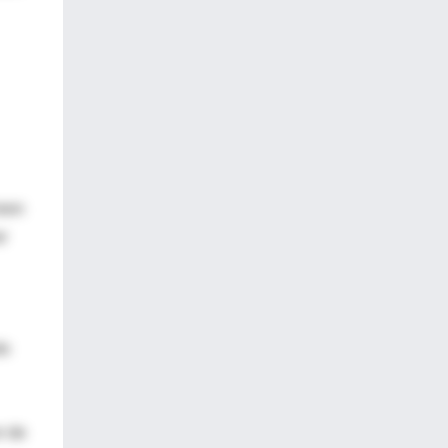
reen
r
do
r de