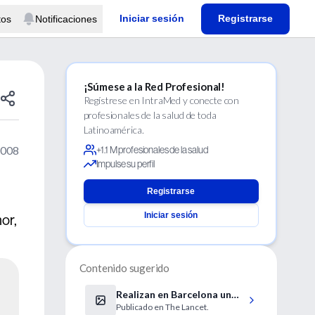
Iniciar sesión
Registrarse
tos
Notificaciones
¡Súmese a la Red Profesional!
Regístrese en IntraMed y conecte con
profesionales de la salud de toda
Latinoamérica.
2008
+1.1 M profesionales de la salud
Impulse su perfil
Registrarse
Iniciar sesión
or,
Contenido sugerido
Realizan en Barcelona un
Publicado en The Lancet.
trasplante pionero de