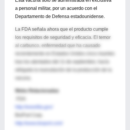
Esta vacuna sólo se administraba en exclusiva
a personal militar, por un acuerdo con el
Departamento de Defensa estadounidense.
La FDA señala ahora que el producto cumple
los requisitos de seguridad y eficacia. El temor
al carbunco, enfermedad que ha causado
recientemente en Estados Unidos cinco muertes
tras los atentados del 11 de septiembre, hacía
obligada la reanudación de la producción de la
vacuna.
Webs Relacionadas
FDA
http://wwwfda.gov/
BioPort Corp.
http://www.bioport.com/