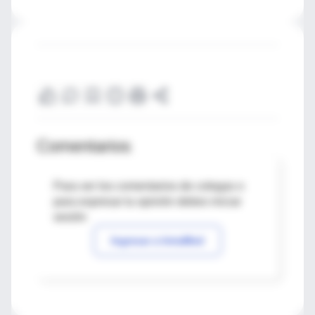
Comentarios
Para ver los comentarios de colegas o
para expresar tu opinión debes iniciar
sesión
Ingresar a IntraMed