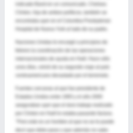
indicado Band en un comunicado. Chelsea
Clinton, hija de ambos políticos, también se
encontraba ayer en el Columbia Presbyterian
Hospital de Nueva York al lado de su padre.
Naciones Unidas le encargó a principios de
febrero la coordinación de las operaciones
internacionales de ayuda en Haití. Hace sólo
unos días, volvió de su segundo viaje al país
centroamericano devastado por el terremoto.
Fuentes cercanas al que fue presidente de
Estados Unidos entre 1993 y el año 2000
aseguraban ayer que el duro trabajo realizado
por Clinton en Haití le estaba pasando factura.
"Pero este es un hombre al que no se le puede
decir que debe parar y que además no sabe