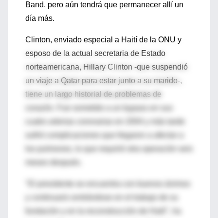
Band, pero aún tendrá que permanecer allí un
día más.
Clinton, enviado especial a Haití de la ONU y
esposo de la actual secretaria de Estado
norteamericana, Hillary Clinton -que suspendió
un viaje a Qatar para estar junto a su marido-,
tiene un largo historial de problemas de
corazón. Fue sometido a un bypass en sus
cuatro arterias coronarias en 2004 y más tarde
sufrió complicaciones que llegaron a afectar a
los pulmones, lo que requirió otra operación seis
meses después.
"El presidente se encuentra con buenos ánimos
y continuará centrándose en el trabajo de su
fundación y en la reconstrucción de Haití", ha