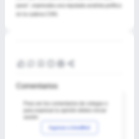
parar", expresaba una reputada analista política
en la cadena CNN.
Comentarios
Para ver los comentarios de colegas o
para expresar tu opinión debes iniciar
sesión
Ingresar a IntraMed