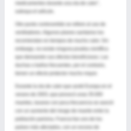
medicamentos durante una ola de calor",
subraya el artículo.
Otro punto controvertido se refiere al uso de
ventiladores. Algunos planes sanitarios los
recomiendan en tiempos de mucho calor. Sin
embargo, no existe ninguna prueba científica
que demuestre sus efectos beneficiosos. Las
duchas o baños frecuentes, por el contrario,
tienen un efecto protector mucho mayor.
Durante la ola de calor que azotó Europa en el
verano de 2003, que provocó unas 35.000
muertes, lavarse con poca frecuencia se asoció
con un aumento del riesgo de muerte entre la
población parisina. Francia fue uno de los
países más afectados, con un exceso de