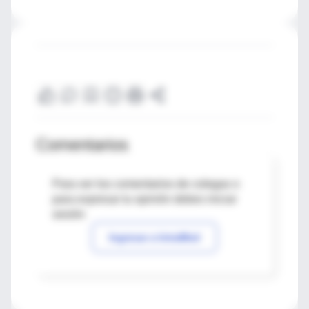
Comentarios
Para ver los comentarios de colegas o
para expresar tu opinión debes iniciar
sesión
Ingresar a IntraMed