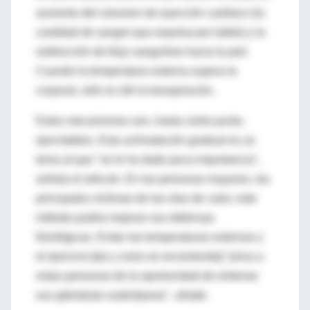
aumento del volumen de eyección cardiaco (la
cantidad de sangre que expulsa por latido) y la
redirección de flujo sanguíneo hacia la piel.
Cuando la temperatura externa supera la
corporal, sólo es útil la transpiración.
Estos mecanismos son, hasta cierto punto,
ejercitables. Esta aclimatación gradual es un
tema al que "se le ha dado poca importancia",
señala el artículo. En las personas mayores, las
principales víctimas de las olas de calor, este
método podría mejorar sus defensas
fisiológicas. Evitar las temperaturas externas y
el ejercicio [tal y como se recomienda] "priva a
estas personas de la oportunidad de entrenar
sus glándulas sudoríparas", añade.