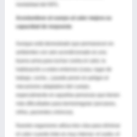
mortalidad del 60%.
Acostumbrar al cuerpo al calor mejora su
capacidad de respuesta
Aunque está demostrado que permanecer en
ambientes con aire acondicionado es una
buena arma para luchar contra el calor, la
habituación a estos entornos (casa, lugar de
trabajo, coche...) puede poner en peligro el
mecanismo adaptativo del cuerpo,
especialmente en aquellas personas que tienen
más dificultades para termorregular (ancianos,
niños, pacientes crónicos).
Nuestro organismo utiliza tres vías para eliminar
el calor cuando éste es muy intenso: el sudor, el