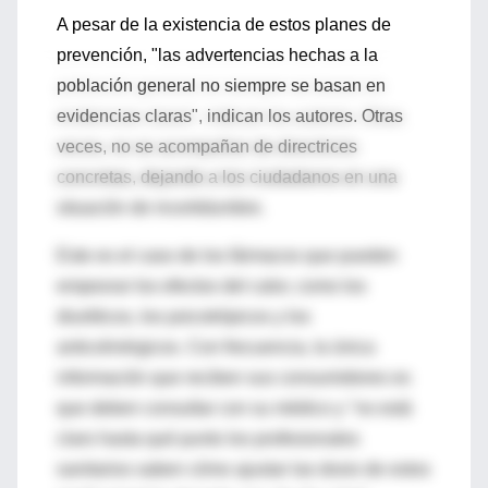
A pesar de la existencia de estos planes de
prevención, "las advertencias hechas a la
población general no siempre se basan en
evidencias claras", indican los autores. Otras
veces, no se acompañan de directrices
concretas, dejando a los ciudadanos en una
situación de incertidumbre.
Este es el caso de los fármacos que pueden
empeorar los efectos del calor, como los
diuréticos, los psicotrópicos y los
anticolinérgicos. Con frecuencia, la única
información que reciben sus consumidores es
que deben consultar con su médico y "no está
claro hasta qué punto los profesionales
sanitarios saben cómo ajustar las dosis de estos