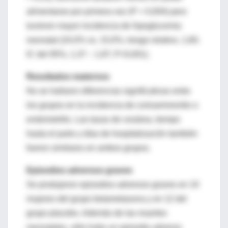
alimentarse por primera vez (P = 0,004) pero
tuvieron mayor incidencia de hipoglucemia
neonatal (24,0% vs. 15,0%; riesgo relativo, 1,60;
IC del 95%, 1,37 – 1,87; P<0,001).
Resultados maternos
No se hallaron diferencias significativas entre
los grupos en la incidencia de corioamnionitis o
endometritis. Las tasas de cesárea, tiempo
hasta el parto y días de hospitalización también
fueron similares en ambos grupos.
Episodios adversos graves
Se produjeron episodios adversos graves en 10
mujeres del grupo betametasona y en 12 del
grupo placebo. Además de las muertes
neonatales, sólo hubo un episodio adverso