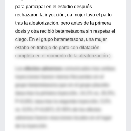
para participar en el estudio después
rechazaron la inyección, ua mujer tuvo el parto
tras la aleatorización, pero antes de la primera
dosis y otra recibió betametasona sin respetar el
ciego. En el grupo betametasona, una mujer
estaba en trabajo de parto con dilatación
completa en el momento de la aleatorización.).
Los
efectos adversos
comunicados tras ambas
inyecciones fueron menos frecuentes en el
grupo betametasona que en el grupo placebo
(tasa tras la primera inyección, 14,1% vs. 20,3%;
P<0,001; tasa tras la segunda inyección, 5,5%
vs. 9,5%; P<0,007). El 95% de los efectos
adversos fueron reacciones locales en el lugar
de la inyección.