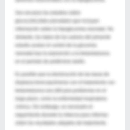
Son escasos los estudios sobre
glucocorticoides prenatales que incluyen
información sobre la hipoglucemia neonatal. No
obstante, los datos de los autores del presente
estudio avalan el control de la glucemia
neonatal tras la exposición a la betametasona
en el período de pretérmino tardío.
Es posible que la disminución de las tasas de
displasia broncopulmonar con el tratamiento con
betametasona sea útitl para problemas en el
largo plazo, como la enfermedad respiratoria
crónica. Sin embargo, es necesario el
seguimiento durante la infancia para informar
sobre los resultados alejados de tratamiento.