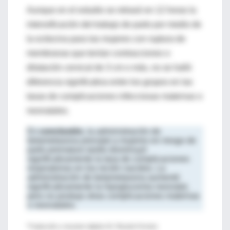
Aunque en el estudio se retrasó en 12 horas la
intensificación del trabajo de parto por medio de
la ocitocina para las mujeres con ruptura de
membranas que tenían contracciones o
dilatación cervical de 3 cm o más, no se halló
diferencia significativa entre los grupos en las
tasas de complicaciones infecciosas maternas o
neonatales.
En
conclusión
, la administración de
betametasona prenatal a mujeres en riesgo de
parto prematuro tardío disminuyó
significativamente la tasa de complicaciones
respiratorias en los recién nacidos. La
administración de betametasona aumentó
significativamente la hipoglucemia neonatal,
pero no produjo otras complicaciones maternas
o neonatales.
*Traducción y resumen objetivo Dr. Ricardo Ferreira