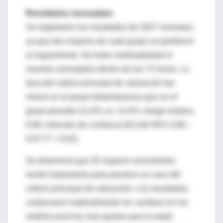
Resultados neonatales
Se registraron los resultados de 2827 neonatos,
ya que dos mujeres de cada grupo se perdieron
al seguimiento. No hubo mortinatalidad ni
muertes neonatales dentro de las 72 horas. La
tasa del criterio principal de valoración fue
menor en el grupo betametasona que en el
grupo placebo (11,6% vs. 14,4%; riesgo relativo,
0,80; intervalo de confianza [IC] del 95% 0,66 –
0,97; P = 0,02).
Se determinó que 35 mujeres necesitarían
recibir tratamiento para prevenir un caso del
criterio principal de valoración. Los resultados
continuaron materialmente sin cambios en los
análisis post hoc tras ajustar para la edad