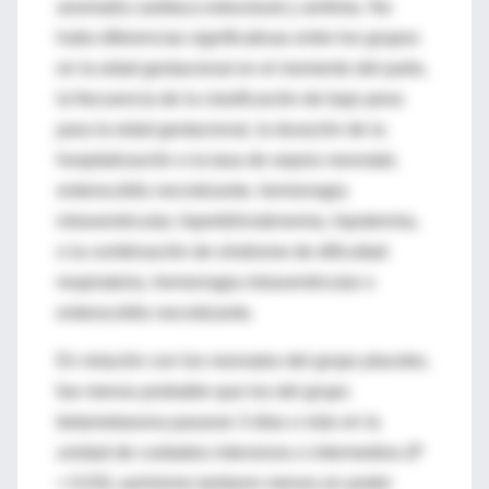
anomalía cardíaca estructural y arritmia. No
hubo diferencias significativas entre los grupos
en la edad gestacional en el momento del parto,
la frecuencia de la clasificación de bajo peso
para la edad gestacional, la duración de la
hospitalización o la tasa de sepsis neonatal,
enterocolitis necrotizante, hemorragia
intraventricular, hiperbilirrubinemia, hipotermia,
o la combinación de síndrome de dificultad
respiratoria, hemorragia intraventricular o
enterocolitis necrotizante.
En relación con los neonatos del grupo placebo,
fue menos probable que los del grupo
betametasona pasaran 3 días o más en la
unidad de cuidados intensivos o intermedios (P
= 0,03); asimismo tardaron menos en poder