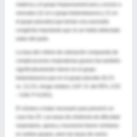
materna y el grupo hispanoamericano y excluir a
neonatos (11 en e grupo betametasona y 21 en
el grupo placebo) que tenían una anomalía
congénita importante que no se había detectado
antes del parto.
La tasa del criterio de valoración compuesto de
complicaciones respiratorias graves fue también
significativamente menor en el grupo
betametasona que en el grupo placebo (8,1%
vs. 12,1%; riesgo relativo, 0,67; IC del 95%, 0,53
– 0,84; P<0,001).
El número a tratar necesario para prevenir un
caso fue 25. Las tasas de síndrome de dificultad
respiratoria, apnea y neumonía fueron similares
en ambos grupos, pero las tasas de varios