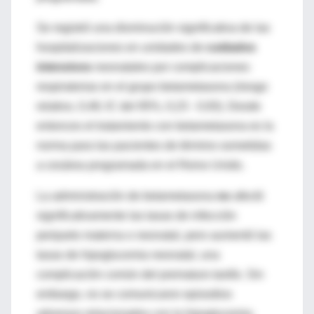
Se registró una disminución significativa de las
hospitalizaciones en unidades de
cuidados
intensivos
neonatales por complicaciones
respiratorias en el grupo betametasona (riesgo
relativo, 0,46; IC del 95%, 0,23 - 0,93). Desde
entonces el tratamiento con betametasona es la
norma para las pacientes de término sometidas
a cesárea programada en el Reino Unido.
La administración de betametasona
no
afectó
significativamente las tasas de infección
periparto materna o neonatal, pero aumentó las
tasas de hipoglucemia neonatal, una
complicación común del prematuro tardío. Sin
embargo, no se comunicaron episodios
adversos relacionados con la hipoglucemia.