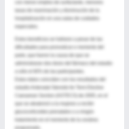
con menor empleo de surfactante, menores
tasas de reanimación y disminución de la
hospitalización en una salas de cuidados
especiales.
Estos beneficios se hallaron a pesar de las
dificultades para pronosticar e momento del
parto, que fueron la causa de que se
administraran dos dosis del fármaco del estudio
a sólo el 60% de las participantes.
Estos datos coinciden con los resultados del
estudio Antenatal Steroids for Term Elective
Caesarean Section (ASTECS) de 2005, en el
que se aleatorizó a la mujeres a recibir
glucocorticoides prenatales o a ningún
tratamiento en el momento de la cesárea
programada.