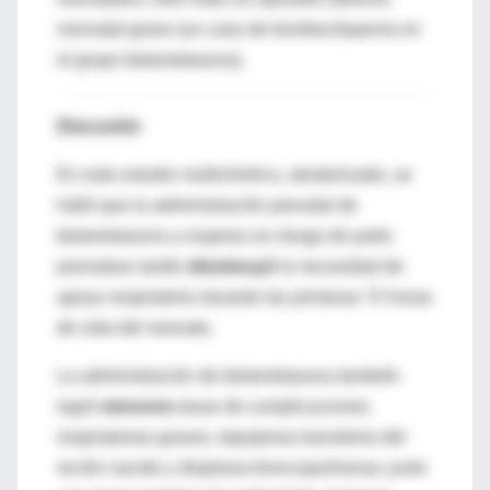
neonatal grave (un caso de trombocitopenia en
el grupo betametasona).
Discusión
En este estudio multicéntrico, aleatorizado, se
halló que la administración prenatal de
betametasona a mujeres en riesgo de parto
prematuro tardío
disminuyó
la necesidad de
apoyo respiratorio durante las primeras 72 horas
de vida del neonato.
La administración de betametasona también
logró
menores
tasas de complicaciones
respiratorias graves, taquipnea transitoria del
recién nacido y displasia broncopulmonar, junto