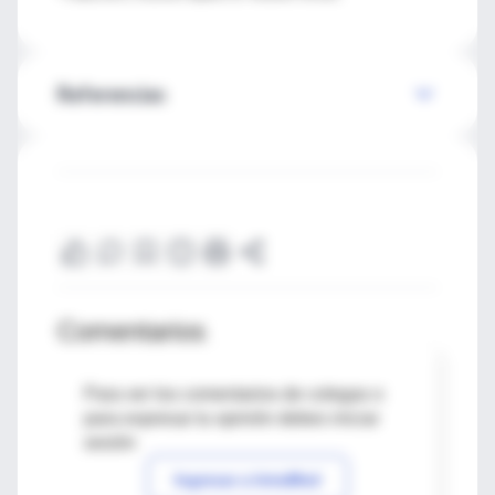
Referencias
Comentarios
Para ver los comentarios de colegas o
para expresar tu opinión debes iniciar
sesión
Ingresar a IntraMed