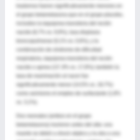
trastornos fueron significativamente menores en
el grupo betametasona que en el grupo placebo,
incluidos la taquipnea transitoria del recién
nacido (6,7% vs. 9,9%), lasa displasia
broncopulmonar (0,1% vs. 0,6%), y la
combinación de síndrome de dificultad
respiratoria, taquipnea transitoria del recién
nacido o apnea (13´,9% vs. 17,8%); también la
tasa de reanimación al nacer fue
significativamente menor (14,5% vs. 18,7%)
como asimismo el empleo de surfactante (1,8%
vs. 3,1%).
Dos neonatos (ambos en el grupo
betametasona) murieron antes del alta: una
muerte se debió a shock séptico y la otra a una