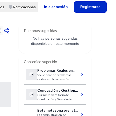
Iniciar sesión
Registrarse
tos
Notificaciones
Personas sugeridas
No hay personas sugeridas
disponibles en este momento
Contenido sugerido
Problemas Reales en
Solucionando problemas
Hipertensión Arterial -
reales en Hipertensión
Rosario
Arterial
Conducción y Gestión
Curso Universitario de
de Hospitales
Conducción y Gestión de
Hospitales
Betametasona prenatal
La administración de
para embarazadas en