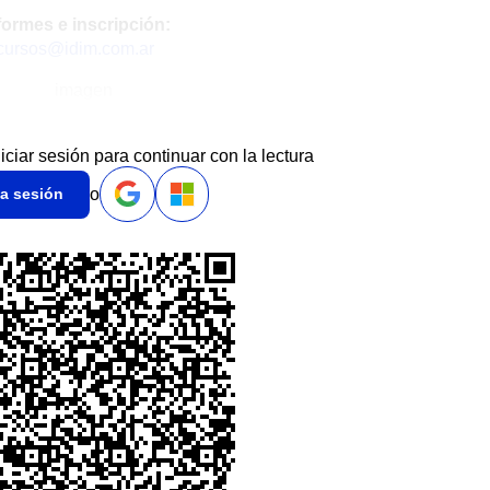
formes e inscripción:
cursos@idim.com.ar
niciar sesión para continuar con la lectura
o
ia sesión