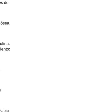
es de
 ósea.
ulina.
iento:
s
e
 Fabio