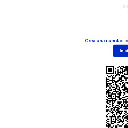
In
Crea una cuenta
o i
Inic