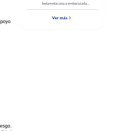
betametasona a embarazadas
riesgo de parto
con alto riesgo de parto de
prematuro tardío
pretérmino tardío disminuye
las complicaciones
Ver más
apoyo
respiratorias del recién nacido
iesgo.