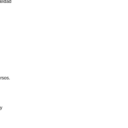
alidad
rsos.
 y