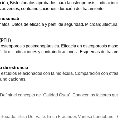
ción, Bisfosfonatos aprobados para la osteoporosis, indicacion
os adversos, contraindicaciones, duración del tratamiento.
 Denosumab
atos. Datos de eficacia y perfil de seguridad. Microarquitectura
 (PTH)
n osteoporosis postmenopáusica. Eficacia en osteoporosis masc
áctico. Indicaciones y contraindicaciones. Esquemas de tratam
to de estroncio
es estudios relacionados con la molécula. Comparación con otra
aindicaciones.
Definir el concepto de “Calidad Ósea”. Conocer los factores qu
r Bogado, Elisa Del Valle, Erich Fradinger, Vanesa Longobardi,