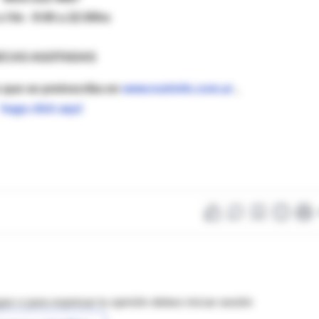
 Vie - 9:00 a 22:00hs
ECAS AGOTADAS
 que se preinscriba en
www.nutrinfo.com.ar
,
haga click aquí
as o para expresar tu opinión debes iniciar sesión