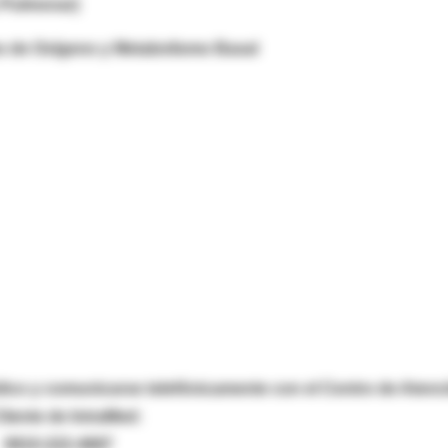
 Pulmonar)
mo de Oxígeno y Metabolismo Basal
dico y comunicarse telefónicamente con el Centro de Atenc
Cliente de IntraMed:
0810-222-4687