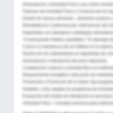
Alimentación y Actividad Física: una visión evolut
Patrones de Actividad Física y Consumo de los Arg
Diseño de nuevos alimentos - alimentos exoticos y 
Rehabilitacion Cardiovascular: Intervención del nut
Deportistas con sobrepeso: estrategias alimentaria
“Construyendo Habitos saludables “ El abordaje d
Cuál es la importancia de los hábitos en la mejoría d
Restricción de carbohidratos en deportistas de c
Alimentación e hidratación del joven deportista.
Composición corporal y actividad física en enferm
Requerimiento energético: Aplicación de metodolo
Prevención y Promoción de la Salud: Que program
Diabetes: como adaptar los programas de actividad 
Evaluación del estado de hidratación en personas 
Actividad Física - Consejos practicos para estimula