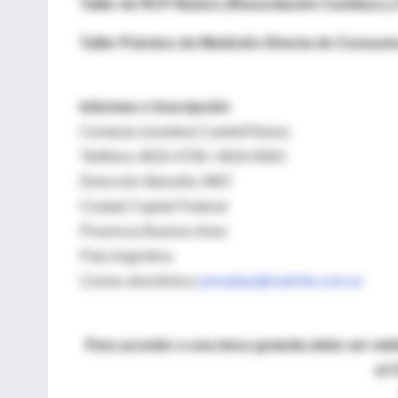
Taller de RCP Básico (Resucitación Cardíaca y
Taller Práctico de Medición Directa de Consu
Informes e Inscripción
Contacto (nombre) CardioFitness
Teléfono 4833-4706 / 4834-6563
Dirección Mansilla 3967
Ciudad Capital Federal
Provincia Buenos Aires
País Argentina
Correo electrónico
jornadas@nutrinfo.com.ar
Para acceder a una beca gratuita debe ser mé
al 