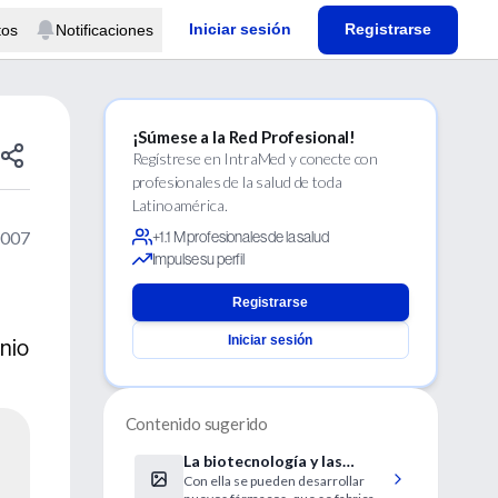
Iniciar sesión
Registrarse
tos
Notificaciones
¡Súmese a la Red Profesional!
Regístrese en IntraMed y conecte con
profesionales de la salud de toda
Latinoamérica.
2007
+1.1 M profesionales de la salud
Impulse su perfil
Registrarse
Iniciar sesión
unio
Contenido sugerido
La biotecnología y las
Con ella se pueden desarrollar
enfermedades raras