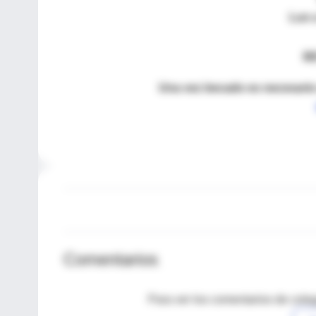
Lun a
B
Una vez becado es necesario
Comentarios
Para ver los comentarios de coleg