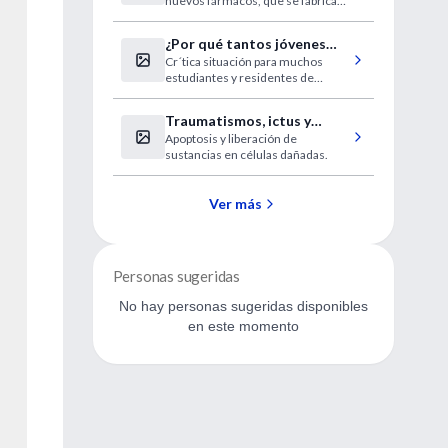
nuevos fármacos, que se fabrican
mediante ingeniería genética.
¿Por qué tantos jóvenes
Cr´tica situación para muchos
médicos quemados?
estudiantes y residentes de
Medicina
Traumatismos, ictus y
Apoptosis y liberación de
Alzheimer
sustancias en células dañadas.
Ver más
Personas sugeridas
No hay personas sugeridas disponibles
en este momento