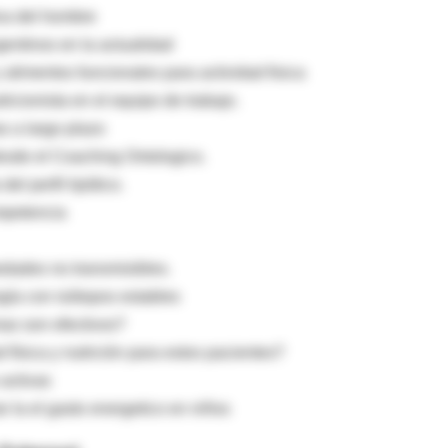
iva del hombre
entinos en la actualidad
alimentos funcionales para actividad fisica
ricionista en el equipo de trabajo.
s a largo plazo
esde el Coaching Ontologico.
el perfil lipídico.
ompetencia
edades no transmisibles.
gía con isótopos estables
as son efectivos?
física y nutrición para estos pacientes?
activas
r la el gasto energetico en niños