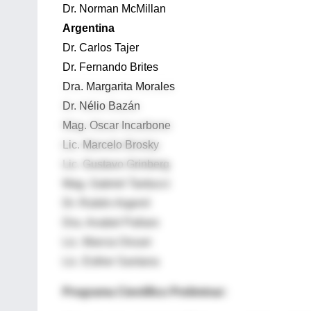
Dr. Norman McMillan
Argentina
Dr. Carlos Tajer
Dr. Fernando Brites
Dra. Margarita Morales
Dr. Nélio Bazán
Mag. Oscar Incarbone
Lic. Marcelo Brosky
Lic. Gustavo Grinberg
Mag. Gabriel Tarducci
Dr. Rubén Argemí
Dra. Anabel Pallaro
Lic. Marcia Onzari
Lic. Esther Santana
Programa Científico Preliminar: