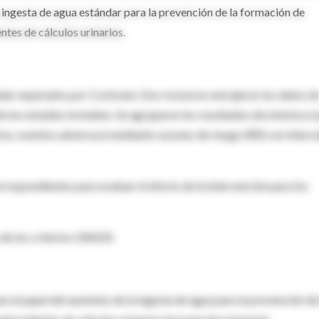
a ingesta de agua estándar para la prevención de la formación de
ntes de cálculos urinarios.
ar esperados por Cochrane. Dos revisores extrajeron los datos d
e los estudios incluidos. Se agruparon los resultados dicotómicos (
narios; eventos adversos) mediante razones de riesgo (RR) con interv
orrespondientes para evaluar el efecto de la intervención para los
 de los criterios GRADE.
n el papel del aumento de la ingesta de agua para la prevención de