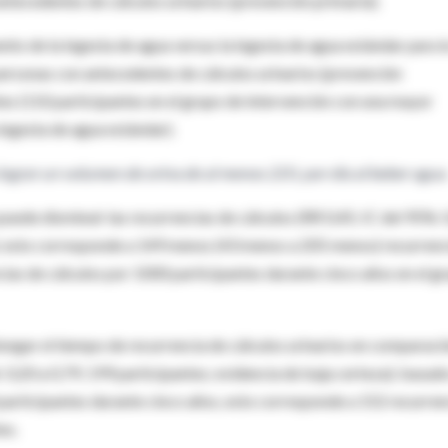
antecedentes de cálculos urinarios (prevención primaria).
o de la ingesta de agua versus la ingesta de agua estándar para l
personas con antecedentes de cálculos urinarios (prevención
tes (110 participantes en el grupo de intervención con una mayor
ingesta de agua estándar).
lograr un volumen de orina de al menos 2.0 L por día al beber agua.
puede disminuir las recurrencias de cálculos (RR 0,45; IC del 95%: 
a); esto corresponde a 149 menos (43 menos a 205 menos) recurrenc
ias de cálculos por 1000 participantes durante cinco años en el g
ongar el tiempo de recurrencia de cálculos urinarios en comparaci
 0,20 a 0,79; 199 participantes; evidencia de baja certeza); basad
participantes durante cinco años, esto corresponde a 152 recurren
es.