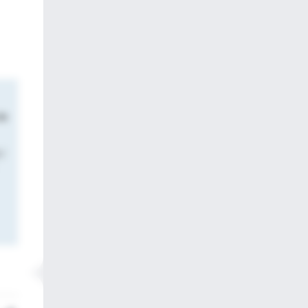
de
 /