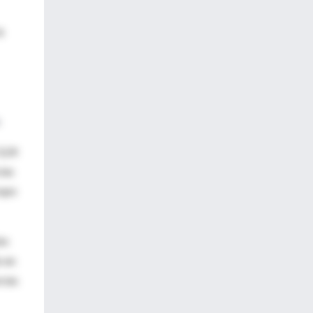
a
0,24
ias
rupo
ón
o en
cias