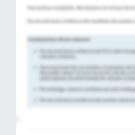
Para ambos resultados, disminuimos la certeza de la e
No encontramos evidencia del resultado de eventos 
Conclusiones de los autores
No encontramos evidencia de ECA sobre el pape
cálculos urinarios.
Para la prevención secundaria, el aumento de la
día puede reducir la recurrencia de cálculos ur
antecedentes de enfermedad de cálculos urinar
Sin embargo, nuestra confianza en estos hallaz
No encontramos evidencia de eventos adverso