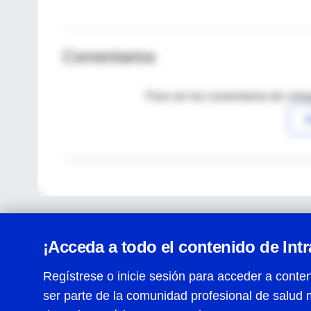
Comentarios
Para ver los comentarios de coleg
I
¡Acceda a todo el contenido de Int
Regístrese o inicie sesión para acceder a conten
ser parte de la comunidad profesional de salud 
Centro de Ayuda