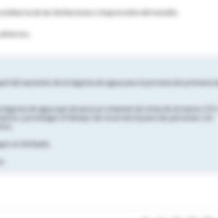
videncia de las limitaciones e imprecisión del estudio.
adversos.
l del aumento de la ingesta de agua para la prevención primaria 
 ingesta de agua que alcanza un volumen de orina de al menos 2,0 l
inarios y prolongar el tiempo de recurrencia para las personas con
ios.
gos es limitada.
s.