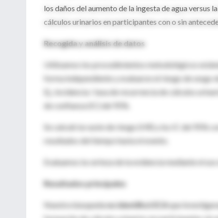
los daños del aumento de la ingesta de agua versus l
cálculos urinarios en participantes con o sin antecede
Recogida y análisis de datos
Utilizamos los procedimientos metodológicos estánd
forma independiente y evaluaron el riesgo de sesgo d
Ej., Incidencia / tasa de recurrencia de cálculos uri
de confianza (IC) del 95%.
Se calculó la razón de riesgo (HR) y los IC del 95% c
resultados del tiempo hasta el evento.
Evaluamos la certeza de la evidencia mediante el uso
Resultados principales
Nuestra búsqueda
no identificó ECA
que investigara