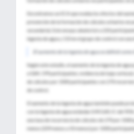
formación de cálculos urinarios en participantes sin 
Encontramos un ECA que evalúa los efectos del aument
prevención de la formación de cálculos urinarios en 
secundaria). Este ensayo aleatorizó a 220 participan
ingesta de agua y 110 en el grupo de control con una 
El aumento de la ingesta de agua se definió como 
Según este estudio, el aumento de la ingesta de agua 
a 0,84; 199 participantes; evidencia de baja certez
de cálculos por 1000 participantes con 270 recurrenc
de control.
El aumento de la ingesta de agua también puede prol
con la ingesta de agua estándar (HR 0,40; IC del 95%:
una tasa de recurrencia de cálculos de 270 por 1000 
menos (209 menos a 50 menos) por 1000 participant