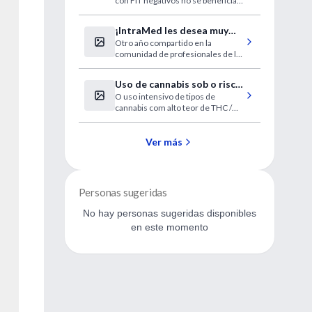
con FIT negativos no se benefician
de la colonoscopia de detección.
¡IntraMed les desea muy
Otro año compartido en la
felices Fiestas!
comunidad de profesionales de la
salud más grande de habla hispana
Uso de cannabis sob o risco
O uso intensivo de tipos de
de psicose e trantornos
cannabis com alto teor de THC /
afetivos.
baixo teor de CBD aumenta o risco
de psicose.
Ver más
Personas sugeridas
No hay personas sugeridas disponibles
en este momento