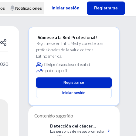
Iniciar sesión
Registrarse
tos
Notificaciones
¡Súmese a la Red Profesional!
Regístrese en IntraMed y conecte con
profesionales de la salud de toda
Latinoamérica.
2020
+1.1 M profesionales de la salud
Impulse su perfil
Registrarse
Iniciar sesión
Contenido sugerido
Detección del cáncer
Las personas de riesgo promedio
colorrectal