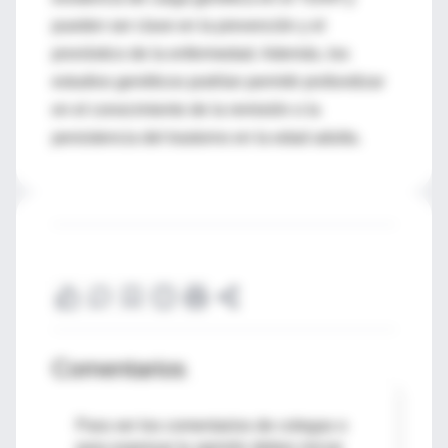
pueden ser clave en la prevención y el
pronóstico de la enfermedad. Además, los
estudios genéticos podrían permitir profundizar
en el conocimiento de la remisión o la
persistencia del trastorno en la edad adulta.
Comentarios
Para ver los comentarios de colegas o
para expresar tu opinión debes iniciar