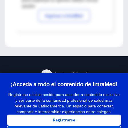
sesión
Ingresar a IntraMed
¡Acceda a todo el contenido de IntraMed!
Centro de Ayuda
Regístrese o inicie sesión para acceder a contenido exclusivo
y ser parte de la comunidad profesional de salud más
relevante de Latinoamérica. Un espacio para conectar,
Términos y condiciones
compartir e intercambiar experiencias entre colegas.
| Políticas de privacidad
Registrarse
| Todos los derechos reservados | Copyright 1997-2026