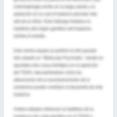
sintomatología remite en la etapa adulta y la
población en la cual el trastorno persiste más
allá de la niñez. Este hallazgo fortalece la
hipótesis del origen genético del trastorno,
señala el estudio.
Este mismo equipo ya publicó el año pasado
otro estudio en "Molecular Psychiatry", donde se
apuntaba otra causa biológica en la aparición
del TDAH, descubriéndose cómo las
alteraciones de la neurotransmisión de la
serotonina puede contribuir al desarrollo de este
trastorno.
Ambos trabajos refuerzan la hipótesis de la
existencia de carga genética en el TDAH y