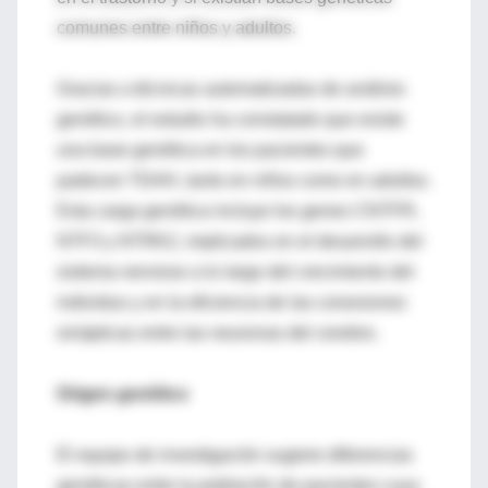
comunes entre niños y adultos.
Gracias a técnicas automatizadas de análisis
genético, el estudio ha constatado que existe
una base genética en los pacientes que
padecen TDAH, tanto en niños como en adultos.
Esta carga genética incluye los genes CNTFR,
NTF3 y NTRK2, implicados en el desarrollo del
sistema nervioso a lo largo del crecimiento del
individuo y en la eficiencia de las conexiones
sinápticas entre las neuronas del cerebro.
Origen genético
El equipo de investigación sugiere diferencias
genéticas entre la población de pacientes cuya