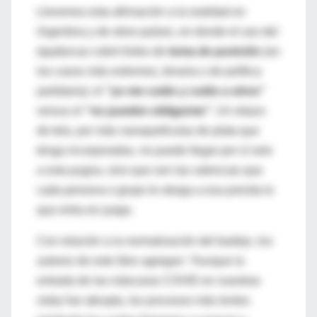
Llevemos esta afirmación a la realidad en
Argentina y de otros países, en donde el uso del
tapabocas cobró tintes de
toma de posición
(en
los casos más extremos, binaria o de política
partidaria): el
“yo me cuido y cuido a otros”
versus el
“no pueden obligarme”
. Un retazo
de tela, por más nanopartículas de plata que
tenga incorporadas, no puede llegar por sí solo
a esta pugna, sino que son las valencias que
cada persona o grupo le otorga a esa prenda lo
que entra en juego.
Con relación a la normalización del barbijo, los
autores de este libro agregan: “Aunque la
entrada de las máscaras COVID en nuestras
vidas fue abrupta, los procesos más lentos