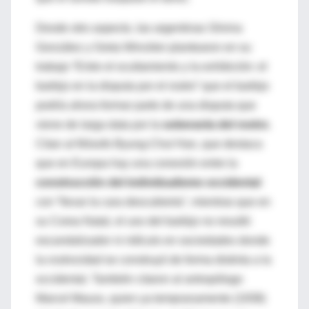
Desde otro aspecto, las argentinas Silvina
González y Greta Winckler plantearon en su
trabajo “Entre el ocultamiento y la exhibición: el
barbijo en la disputa por el rostro” que el barbijo
podría ahora formar parte de una disputa que
viene de larga data por la
soberanía del rostro
.
Citan al filósofo Byung-Chul Han, que destaca
que en Europa hay una conexión entre la
construcción del individualismo occidental
con “llevar la cara descubierta”, mientras que en
su Corea Natal, el uso del barbijo no resultó
escandalizador ni ridículo en sociedades donde
la
rostrocidad
se construyó de forma distinta a la
occidental. También citaron al antropólogo
Marcel Mauss, quien ya tempranamente (1938)