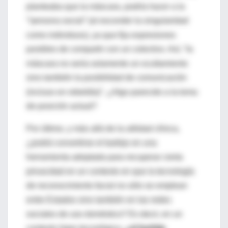
planteaba que la máscara, podría hacer a la
“
persona social” (al esconder la singularidad
como individuos), ya que fija expresiones
posibles de compartir con un colectivo. Así, “la
máscara no sería solamente un ocultamiento
sino también la posibilidad de comunicación
(incluso en rebeldía)”. ¿Algo parecido a la toma
de posición actual?
Por último, y más allá de la utilidad clínica,
¿podrá convertirse el barbijo en una
herramienta adoptada para recuperar cierta
privacidad en un contexto en que la tecnología
de reconocimiento facial no sólo se emplean
entre Estados sino también en las redes
sociales de uso doméstico? Es decir, en un