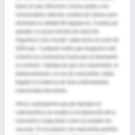
bares en que ofrecieron cerveza gratis a los
inmunizados). Además, evidencias sobran para
demostrar la utilidad del tapabocas. Cuando por
ejemplo, la actual ministra de Salud de
Argentina Carla Vizzotti había dicho en junio de
2020 que “cualquier resfrío que tengamos este
invierno es coronavirus hasta que se demuestre
lo contrario”, hablaba de que con aislamiento, el
distanciamiento y el uso de mascarillas, había
bajado la incidencia de otras enfermedades
estacionales frecuentes.
Ahora, supongamos que por ejemplo en
Latinoamérica se acepte la incorporación de la
mascarilla a largo plazo como se aceptan las
vacunas. Si eso pasara, las mascarillas podrían