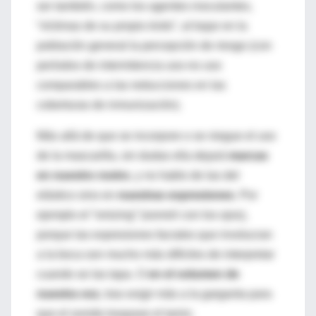
ser también, como los agentes inoculantes,
“víctimas de su propio éxito”, al bajar en la
población general la percepción de riesgo (con
períodos de intermitencia uso-no uso
comparables a las reducciones en las
coberturas de inmunización).
Más allá de que se incorpore o se niegue el uso
de la mascarilla, sin dudas ella dejará
marcas
en nuestro rostro
, y no hablo de las del
elástico sino en
nuestras expresiones
. Por
ejemplo el “smizing” (sonreír con los ojos),
porque las expresiones faciales que involucran
a la boca son mucho más difíciles de interpretar
cuando se las tapa. O
en el volumen de
nuestra voz
, tras exigir más a la garganta para
que el sonido traspase el tamiz.