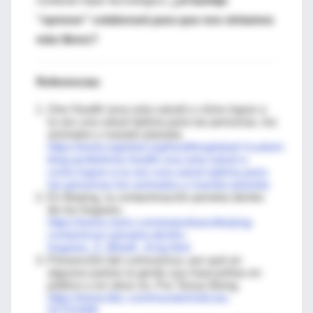
contexto hiper tecnológico,
¿el barbijo
“opresor” colaborará para que nos sintamos
más libres?
Referencias
One Health (una sola salud) o cómo lograr a
la vez una salud óptima para las personas, los
animales y nuestro planeta.
https://www.isglobal.org/healthisglobal/-/custom-
blog-portlet/one-health-una-sola-salud-o-
como-lograr-a-la-vez-una-salud-optima-para-
las-personas-los-animales-y-nuestro-planeta
En Beijing, la contaminación penetra dentro
de los hogares.
https://www.clarin.com/arq/urbano/beijing-
contaminaci-penetra-dentro-
hogares_0_BklaR_AUg.html
Prevención del coronavirus: por qué en
algunos países la gente usa mascarillas en
público y en otros no. Por Tessa Wong.
https://www.bbc.com/mundo/noticias-
52701699