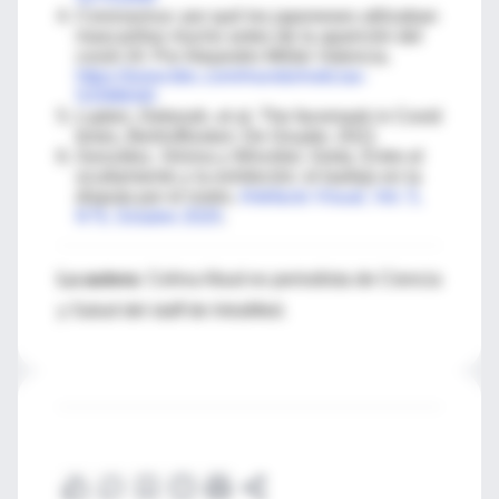
Coronavirus: por qué los japoneses utilizaban
mascarillas mucho antes de la aparición del
covid-19. Por Alejandro Millán Valencia.
https://www.bbc.com/mundo/noticias-
53398040
Lupton, Deborah, et al. The facemask in Covid
times, Berlin/Boston: De Gruyter, 2021
González, Silvina y Winckler, Greta. Entre el
ocultamiento y la exhibición: el barbijo en la
disputa por el rostro.
Artefacto Visual, Vol. 5,
N°9, Octubre 2020
.
La autora
: Celina Abud es periodista de Ciencia
y Salud del staff de IntraMed.