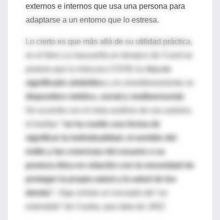
externos e internos que usa una persona para
adaptarse a un entorno que lo estresa.
Lo cierto es que más allá de su utilidad práctica,
en el libro
La mascarilla en tiempos de Covid
se
postula que la máscara COVID es
rica en
significado simbólico
y es simultáneamente un
dispositivo médico, social y multisensorial
.
De acuerdo con el meta análisis de sus autores,
el barbijo
“se ha vuelto una forma de
significar la individualidad, el sentido del
estilo y las creencias del usuario o su
postura ética en relación con la necesidad de
proteger la propia salud y la salud de los
demás”.
Algo similar al concepto del “yo
extendido” de Cooley, que data de 1902.