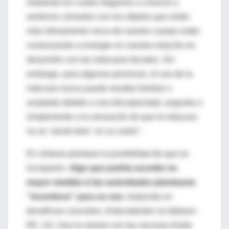
mediante los cuales llegamos a conocer y
sentirnos cómodos con los objetos que están
más íntimamente cerca de nuestro cuerpo están
comenzando a emerger en nuestra relación en
desarrollo con las máscaras faciales. Sin
embargo, para algunas personas, el uso de la
máscara nunca puede resultar familiar o
aceptado debido a una discapacidad, angustia o
simplemente a la sensación de que la máscara
no se ‘siente bien´ en su rostro”.
En síntesis plantean la posibilidad de que se
incorporen.
Algo que podría suceder en
mayor medida si las autoridades plantearan
“incentivos” para su uso
, traducido en
beneficios concretos. Antecedentes no faltaron:
EE. UU. hizo lo mismo con las vacunas (hubo