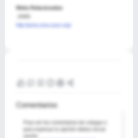
Webs Relacionadas
JAMA
http://jama.ama-assn.org/
Comentarios
Para ver los comentarios de colegas o
para expresar tu opinión debes iniciar
sesión