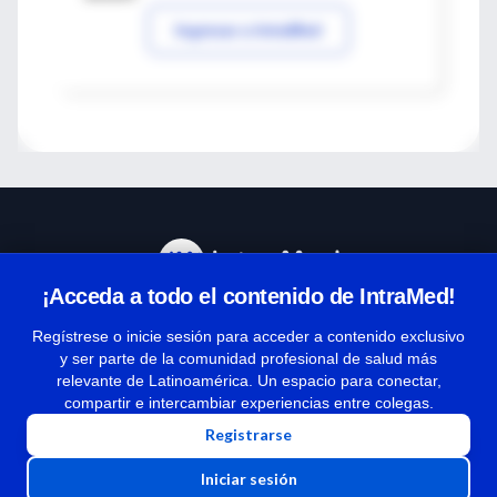
Ingresar a IntraMed
¡Acceda a todo el contenido de IntraMed!
Centro de Ayuda
Regístrese o inicie sesión para acceder a contenido exclusivo
y ser parte de la comunidad profesional de salud más
relevante de Latinoamérica. Un espacio para conectar,
Términos y condiciones
compartir e intercambiar experiencias entre colegas.
| Políticas de privacidad
Registrarse
| Todos los derechos reservados | Copyright 1997-2026
Iniciar sesión