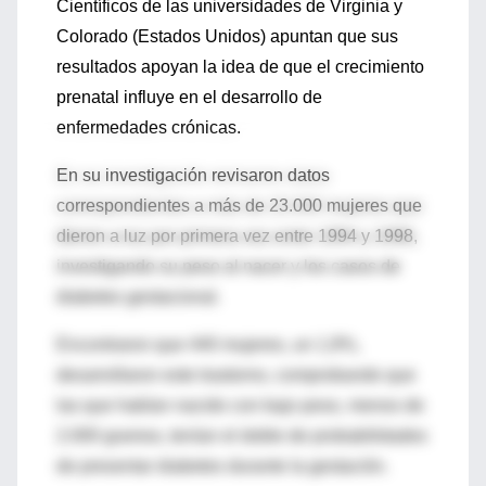
Científicos de las universidades de Virginia y
Colorado (Estados Unidos) apuntan que sus
resultados apoyan la idea de que el crecimiento
prenatal influye en el desarrollo de
enfermedades crónicas.
En su investigación revisaron datos
correspondientes a más de 23.000 mujeres que
dieron a luz por primera vez entre 1994 y 1998,
investigando su peso al nacer y los casos de
diabetes gestacional.
Encontraron que 440 mujeres, un 1,9%,
desarrollaron este trastorno, comprobando que
las que habían nacido con bajo peso, menos de
2.000 gramos, tenían el doble de probabilidades
de presentar diabetes durante la gestación.