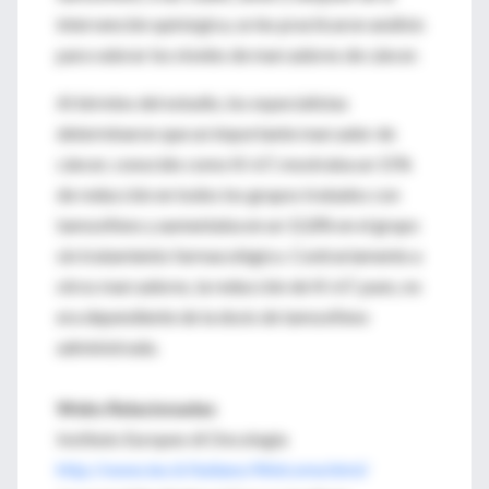
intervención quirúrgica, se les practicaron análisis
para valorar los niveles de marcadores de cáncer.
Al término del estudio, los especialistas
determinaron que un importante marcador de
cáncer, conocido como Ki-67, mostraba un 15%
de reducción en todos los grupos tratados con
tamoxifeno y aumentaba en un 12,8% en el grupo
sin tratamiento farmacológico. Contrariamente a
otros marcadores, la reducción de Ki-67, pues, no
era dependiente de la dosis de tamoxifeno
administrada.
Webs Relacionadas
Instituto Europeo di Oncologia
http://www.ieo.it/italiano/Welcome.html/