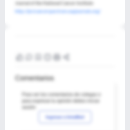
Journal of the National Cancer Institute
http://jncicancerspectrum.oupjournals.org/
Comentarios
Para ver los comentarios de colegas o
para expresar tu opinión debes iniciar
sesión
Ingresar a IntraMed