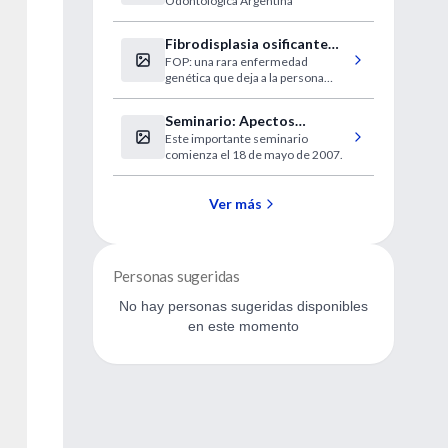
Odontológica Argentina
más chicos
Fibrodisplasia osificante
FOP: una rara enfermedad
progresiva
genética que deja a la persona
atrapada en su propia "prisión
ósea".
Seminario: Apectos
Este importante seminario
psicológicos en obesidad
comienza el 18 de mayo de 2007.
Ver más
Personas sugeridas
No hay personas sugeridas disponibles
en este momento