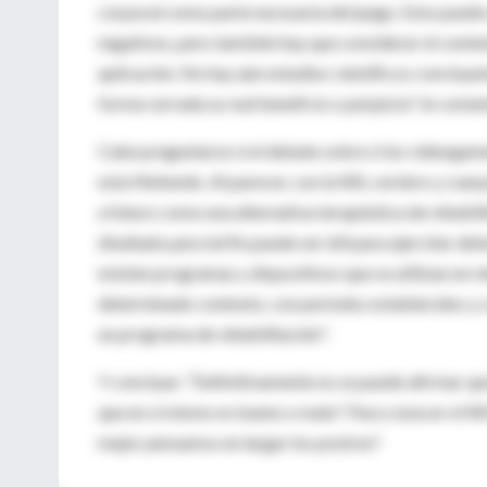
corporal como parte necesaria del juego. Esto puede 
negativos, pero también hay que considerar el conten
aplicación. No hay aún estudios científicos concluye
forma cerrada su real beneficio o perjuicio", le come
Cabe preguntarse si el debate sobre si los videogame
esta Nintendo. Al parecer, con la Wii, cerebro y cue
a futuro como una alternativa terapéutica de rehabili
diseñado para tal fin puede ser útil para ejercitar 
existen programas y dispositivos que se utilizan en r
determinado contexto, con períodos establecidos y co
un programa de rehabilitación".
Y concluye: "Definitivamente no se puede afirmar que
que en sí mismo es bueno o malo". Para conocer el Wii
mejor pensamos en largar los postres?