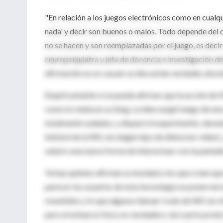
"En relación a los juegos electrónicos como en cualqui
nada' y decir son buenos o malos. Todo depende del c
no se hacen y son reemplazadas por el juego, es decir
neuropsiquiatra y jefa de docencia e investigación 
afirmación no es casual: se descartan verdades absol
Empíricamente sí se puede afirmar que la acción de 
como lo relata en su blog. La idea surgió luego de una
totalmente sudados, y disparó el experimento: durant
béisbol de la Wii, sin ningún tipo de dieta (ver vide
salud o una nueva forma de interactuar con la pantall
Ya hay quienes afirman su bondad y los que creen que 
parecer los usuarios de esta tecnología se ponen ne
resentidos y lo que algunos llaman 'codo de Wii', en re
pero el esfuerzo físico es verdadero, tal cual lo pr