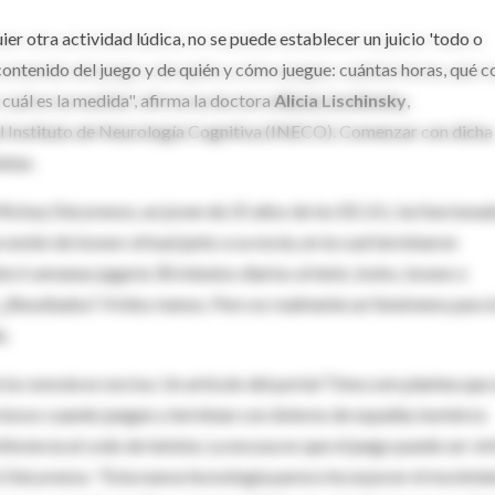
er otra actividad lúdica, no se puede establecer un juicio 'todo o
ontenido del juego y de quién y cómo juegue: cuántas horas, qué c
 cuál es la medida", afirma la doctora
Alicia Lischinsky
,
del Instituto de Neurología Cognitiva (INECO). Comenzar con dicha
utas.
Mickey DeLorenzo, un joven de 25 años de los EE.UU., ha funcionad
 sesión de boxeo virtual junto a su novia, en la cual terminaron
e 6 semanas jugaría 30 minutos diarios al tenis, bolos, boxeo o
o). ¿Resultados? 4 kilos menos. Pero es realmente un fenómeno para 
a.
la consola es nociva. Un artículo del portal Time.com plantea que 
rviosos cuando juegan y terminan con dolores de espalda, hombros
ferencia al codo de tenista. La excusa es que el juego puede ser virt
obó DeLorenzo. "Esta nueva tecnología parece incorporar el movimi