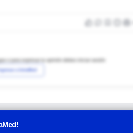
as o para expresar tu opinión debes iniciar sesión
ngresar a IntraMed
raMed!