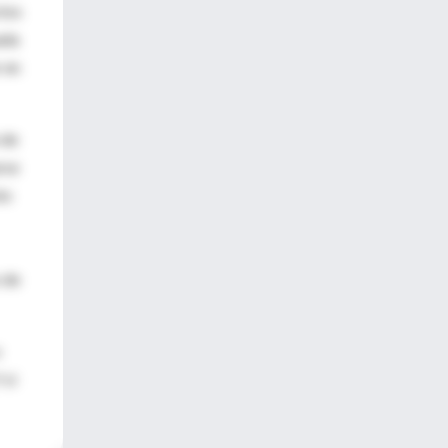
ctos
ada
 en
 de
rse
to
 de
o
 si