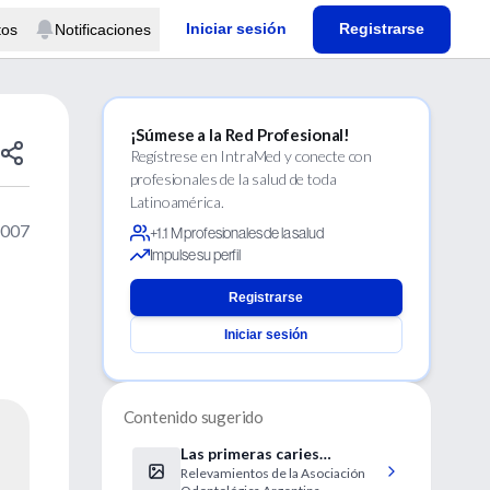
Iniciar sesión
Registrarse
tos
Notificaciones
¡Súmese a la Red Profesional!
Regístrese en IntraMed y conecte con
profesionales de la salud de toda
Latinoamérica.
2007
+1.1 M profesionales de la salud
Impulse su perfil
Registrarse
Iniciar sesión
Contenido sugerido
Las primeras caries
Relevamientos de la Asociación
aparecen en nenes cada vez