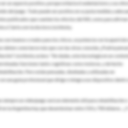
ser un aspecto positivo, porque evitaría el sedentarismo y sus efe
ido del juego. Todo puede ser positivo en su justa medida y adecu
ntes publicados que cuenten los efectos del Wii, como para afirmar
nta a Clarín.com la doctora Lischinsky.
s son buenos o malos para los chicos, se potencia con la aparición
rpo deben conectarse más que con las otras consolas ¿Podría pensa
tación? Lischinsky aclara: "Sin dudas, esta tecnología en un contex
determinadas funciones tanto cognitivas como motoras, y de hecho
ehabilitación. Pero están pensadas, diseñadas y utilizadas en
n una guía profesional que dirige e integra ese dispositivo dentro
 siempre un videojuego será un elemento útil para rehabilitación 
 en la Argentina hay que desembolsar entre 550 y 700 dólares... ¿Y