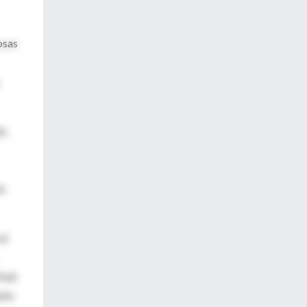
osas
o,
la
al
ual,
ento