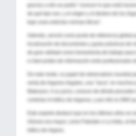
gracias a ello se podrá "conocer lo que está haci
de qué tipo son, y el origen y el destino de los ór
bajo unas estrictas normas éticas".
Además, servirá como punto de referencia global p
localización de documentos y guías prácticas de i
de gran utilidad como herramienta de trabajo para 
e intercambio de información entre profesionales 
De este modo, su papel de observatorio mundial pe
venta de órganos ilegales, una "lacra" en muchos p
Matesanz. A su juicio, conocer de dónde proceden 
controlar el tráfico de órganos, y por ello la OMS p
Este experto destacó que en los últimos años se r
riñones era mayor, como Pakistán o La India, al 
tráfico de órgano.