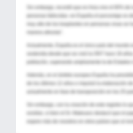
Sin embargo, recordó que en Asia vive el 60% de 
personas fallecidas -en España el porcentaje es d
muy alto de los trasplantes en personas vivas se h
manera altruista".
Actualmente, España es el único país del mundo e
sostenida desde que se creó la ONT hace 18 años.
población, superando ampliamente la de Estados U
Además, en el ámbito europeo España ha presidid
de los últimos 12 años e impulsó la elaboración d
actualmente en fase de transposición en los 25 pa
Sin embargo, con la creación de este registro lo 
existían, si bien el Dr. Matesanz destacó que el 
espere más de nosotros en otros países que al rev