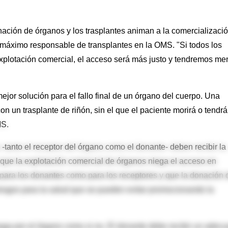
onación de órganos y los trasplantes animan a la comercializació
l, máximo responsable de transplantes en la OMS. "Si todos los
explotación comercial, el acceso será más justo y tendremos m
jor solución para el fallo final de un órgano del cuerpo. Una
 un trasplante de riñón, sin el que el paciente morirá o tendrá
MS.
-tanto el receptor del órgano como el donante- deben recibir la
ue la explotación comercial de órganos niega el acceso en
 para los donantes como para los receptores y que la donación 
esgos para la salud que se pueden evitar promocionando la
 paga por el órgano como si no. El donante debe recibir un adec