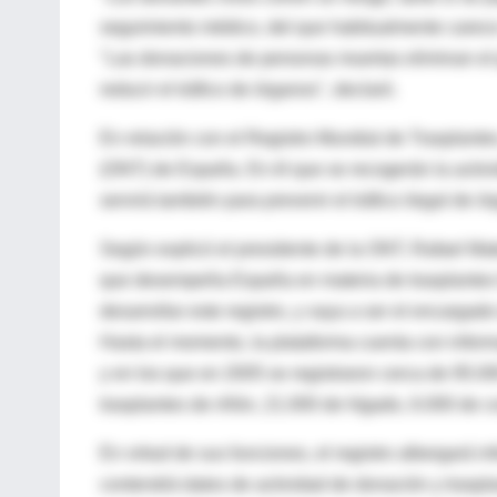
seguimiento médico, del que habitualmente carece
"Las donaciones de personas muertas eliminan el
reducir el tráfico de órganos", declaró.
En relación con el Registro Mundial de Trasplante
(ONT) de España. En él que se recogerán la activi
servirá también para prevenir el tráfico ilegal de ó
Según explicó el presidente de la ONT, Rafael Mate
que desempeña España en materia de trasplantes h
desarrollar este registro, y vaya a ser el encarga
Hasta el momento, la plataforma cuenta con infor
y en los que en 2005 se registraron cerca de 95.00
trasplantes de riñón, 21.000 de hígado, 6.000 de 
En virtud de sus funciones, el registro albergará i
contendrá datos de actividad de donación y traspla