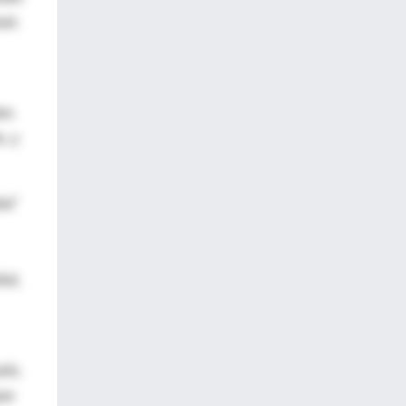
oel.
tes
, y
al"
ial,
aís,
que