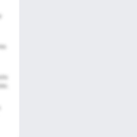
e
rma
ocho
las,
o