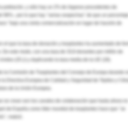
la población, y sólo hay un 2% de órganos procedentes de
el 96%-, por lo que hay "serias sospechas" de que un porcentaj
ace "bajo una cierta comercialización en lugar de hacerlo de
n el que la tasa de donación y trasplantes ha aumentado de fo
 De este modo, con una tasa de 33,8 donantes por millón de
nidos (25,1) y duplicando la tasa media de la UE (18).
o la Comisión de Trasplantes del Consejo de Europa durante 
e la Directiva Europea de Calidad y Seguridad de Tejidos y Célu
íses de la Unión Europea.
que se crean son los canales de colaboración que hasta ahora n
papel de España como líder mundial de trasplantes hace que "se
és", matizó.