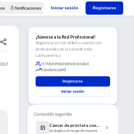
Iniciar sesión
Registrarse
tos
Notificaciones
¡Súmese a la Red Profesional!
Regístrese en IntraMed y conecte con
profesionales de la salud de toda
Latinoamérica.
2007
+1.1 M profesionales de la salud
Impulse su perfil
Registrarse
Iniciar sesión
Contenido sugerido
Cáncer de próstata con
Se duplica el riesgo de muerte.
peor pronóstico en