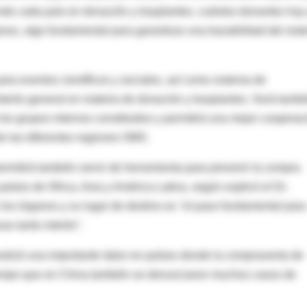
endo cada país en donación y trasplantes, cuántos donantes hay
ganos, algo fundamental para garantizar una trazabilidad del sis
ara eventos científicos y sociales, así como sistema de
nterés general en materia de donación y trasplantes. Será tamb
los grupos internos constituidos y permitirá una mejor cooperac
de las diferentes regiones OMS.
rmitirá también servir de herramienta para prevenir la compra
aíses de África, Asia y América Latina, según explicó el Dr.
los órganos y su lugar de destino es "el paso fundamental para
uso tanto interés".
ealizó una importante labor en países donde la compraventa de
tiempo que en China también se denunciaron muchos casos de