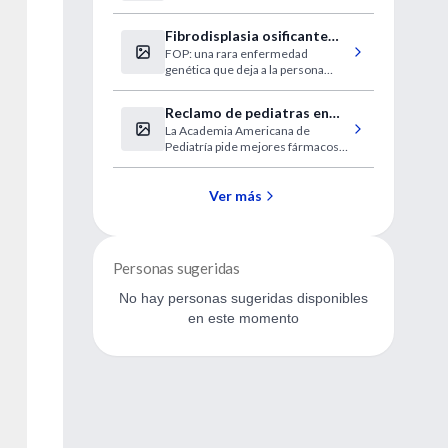
pacientes obesos
Fibrodisplasia osificante
FOP: una rara enfermedad
progresiva
genética que deja a la persona
atrapada en su propia "prisión
ósea".
Reclamo de pediatras en
La Academia Americana de
EEUU (VIH)
Pediatría pide mejores fármacos
para los niños con VIH.
Ver más
Personas sugeridas
No hay personas sugeridas disponibles
en este momento