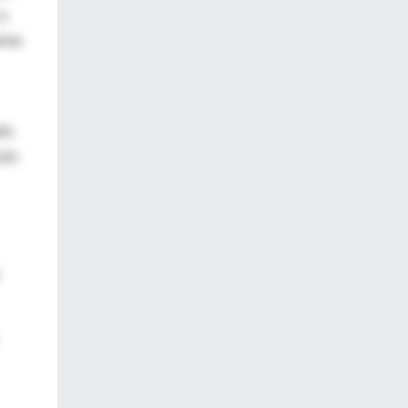
 y
tema
ién
ión