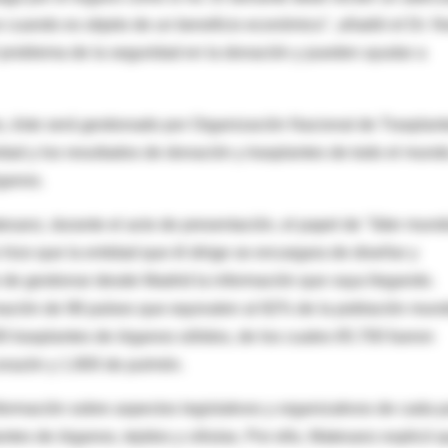
 cuando es objeto de un beneficio económico", añadió el Dr. N
 problema de la seguridad en la donación y pueden ayudar a
s, éste será gestionado por Organización Nacional de Trasplan
dad y los resultados de donación y trasplantes de todo el mundo
rganos.
sanz, durante el acto de presentación, el papel de "líder mundi
izo que la entidad que él dirige se encargara de diseñar y
do de gestionar desde Madrid la información que vaya llegando.
mación de 98 países que equivalen al 82% de la población mund
0 trasplantes de órganos sólidos, de los cuales 65.700 fueron
corazón y 1.800 de pulmón.
nformación sobre aspectos legislativos y organizativos de cada p
ntes de órganos, tejidos y células. Por ello, Matesanz explicó 