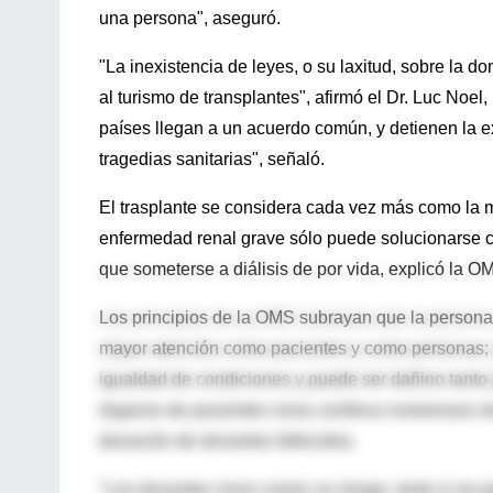
una persona", aseguró.
"La inexistencia de leyes, o su laxitud, sobre la d
al turismo de transplantes", afirmó el Dr. Luc Noe
países llegan a un acuerdo común, y detienen la 
tragedias sanitarias", señaló.
El trasplante se considera cada vez más como la me
enfermedad renal grave sólo puede solucionarse con
que someterse a diálisis de por vida, explicó la O
Los principios de la OMS subrayan que la persona 
mayor atención como pacientes y como personas; q
igualdad de condiciones y puede ser dañino tanto
órganos de pacientes vivos conlleva numerosos ri
donación de donantes fallecidos.
"Los donantes vivos corren un riesgo, tanto si se