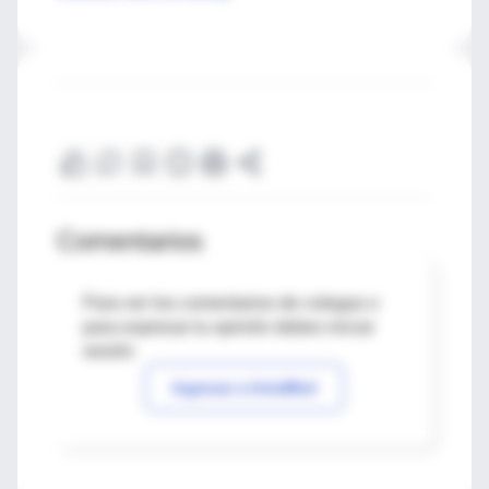
Comentarios
Para ver los comentarios de colegas o
para expresar tu opinión debes iniciar
sesión
Ingresar a IntraMed