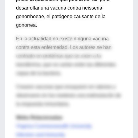
desarrollar una vacuna contra neisseria
gonorrhoeae, el patógeno causante de la
gonorrea.
En la actualidad no existe ninguna vacuna
contra esta enfermedad. Los autores se han
centrado en proteínas que se unen a la
transferrina, que no varían entre las diferentes
cepas de la bacteria.
Crearon vacunas que ensayaron en ratones y
observaron en los roedores una estimulación de
la respuesta inmunitaria.
Webs Relacionadas
Virginia Commonwealth University
Infection and Immunity