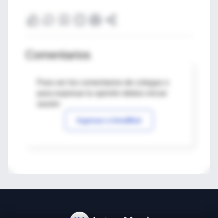
Comentarios
Para ver los comentarios de colegas o
para expresar tu opinión debes iniciar
sesión
Ingresar a IntraMed