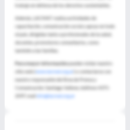
trabajo en defensa de los derechos sustentables.
Además, LACMAT realiza actividades de
capacitación, comunicación social y apoyo en todo
el país, dirigidas tanto a profesionales de la salud,
docentes, promotores comunitarios, como
también a las familias.
Para mayor información
pueden visitar nuestro
sitio web (
www.lacmat.org.ar
) o contactarse con
nuestro responsable del Área de Prensa y
Comunicación: Santiago Vallone, teléfono 4371-
2097, mail
info@lacmat.org.ar