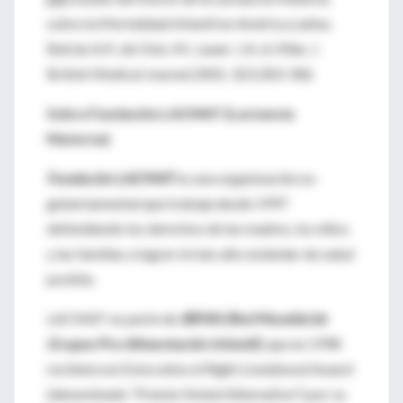
sobre la Mortalidad Infantil en América Latina.
Betrán A.P.; de Onís, M.; Lauer; J.A. & Villar, J.
British Medical Journal 2001; 323;303-306
Sobre Fundación LACMAT (Lactancia
Materna)
Fundación LACMAT
es una organización no
gubernamental que trabaja desde 1997
defendiendo los derechos de las madres, los niños
y las familias a lograr el más alto estándar de salud
posible.
LACMAT es parte de
IBFAN (Red Mundial de
Grupos Pro Alimentación Infantil)
, que en 1998
recibiera en Estocolmo el Right Livelyhood Award
(denominado “Premio Nobel Alternativo”) por su