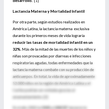
desarrollo.
[1]
Lactancia Materna y Mortalidad Infantil
Por otra parte, según estudios realizados en
América Latina, la lactancia materna exclusiva
durante los primeros meses de vida lograría
reducir las tasas de mortalidad infantil en un
32%
. Más de la mitad de las muertes de los niños y
niñas son provacadas por diarreas e infecciones
respiratorias agudas, todas enfermedades que la
lactancia materna combate con su producción de
anticuerpos. En total, la vida de aproximadamente
52.000 niños en la región de América Latina y el
Caribe podrían ser evitadas gracias al
amamantamiento. [2]
En el año 2002 la
OMS y UNICEF
lanzaron la