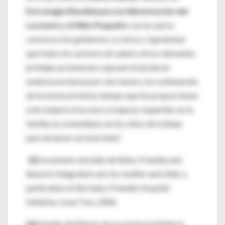
Estrategia Mundial para la Alimentación del
Lactante y el Niño Pequeño
con la cual se
convoca a los gobiernos y a otros a “garantizar
que todos los sectores de salud y otros relevantes
protejan, promuevan y apoyen la lactancia
materna exclusiva por seis meses y la continuación
de la misma al mismo tiempo que les proporcionan
a las mujeres el acceso y el apoyo requerido, en la
familia, la comunidad y en los sitios de trabajo
para alcanzar así esta meta”.
1]
Documento extraído de Baby-Friendly and
Beyord. Integrated care for mother and child: a
publication of the baby-Friendly Hospital
Initiative. Issue Two, 2004.
[2]
Estudio del Efecto de la Lactancia Materna