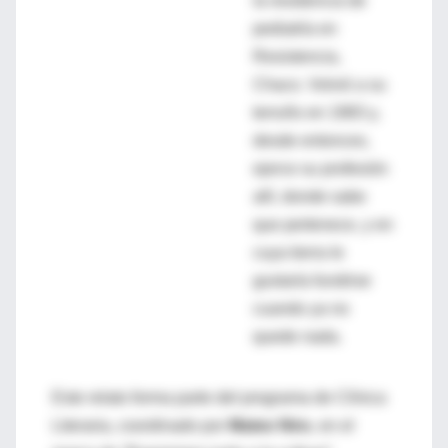
la residencia de
pediatría en
Resistencia,
Chaco. Volvió a su
terruño en 1983 y,
desde entonces,
ejerce su profesión
allí, donde sabe
que pertenece, y en
cuya tierra le
gustaría fundirse
cuando ya no
quede nada.
Este relato forma parte del programa de Clínica
Literaria, coordinado por
Mateo Niro
, en el