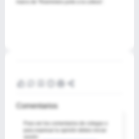
marco de “Roemmers junto a la cultura”.
Comentarios
Para ver los comentarios de colegas o
para expresar tu opinión debes iniciar
sesión