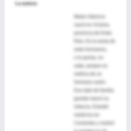
La autora:
Marta Valencia
nació en Victoria,
provincia de Entre
Ríos. Es la sexta de
siete hermanos,
o la quinta, no
sabe, porque es
melliza de un
hermano varón.
Ese dato de familia
grande marcó su
infancia. Estudió
medicina en
Corrientes y realizó