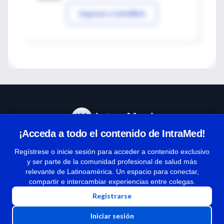
Ingresar a IntraMed
¡Acceda a todo el contenido de IntraMed!
Centro de Ayuda
Regístrese o inicie sesión para acceder a contenido exclusivo
y ser parte de la comunidad profesional de salud más
relevante de Latinoamérica. Un espacio para conectar,
Términos y condiciones
compartir e intercambiar experiencias entre colegas.
| Políticas de privacidad
Registrarse
| Todos los derechos reservados | Copyright 1997-2026
Iniciar sesión