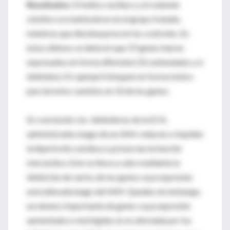
Resultados
: El índice cardíaco y el volumen
sistólico se mantuvieron en el grupo tratado,
mientras que disminuyeron en los controles. En
éstos últimos se detectó que 37 genes fueron
expresados en forma diferente (31 estimulados y 6
inhibidos). El captopril bloqueó en forma total o
parcial estos cambios en 10 de los genes.
En conclusión, los inhibidores de la ECA,
administrados luego de un IAM, reducen o impiden
la hipertrofia cardíaca y preservan la función
miocárdica. Esto se lleva a cabo mediante la
inhibición de varios de los genes cuya expresión
está alterada luego del IAM. Quedan sin embargo,
un número importante de genes cuya expresión
aumentada o restringida, no es afectada por los