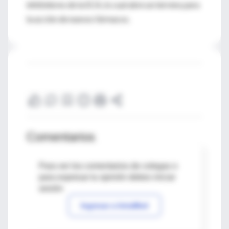
inhibidores de la ECA, lo cual abre un terreno para
la acción de nuevos fármacos.
Comentarios
Para ver los comentarios de colegas o
para expresar tu opinión debes iniciar
sesión
Ingresar a IntraMed