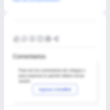
Comentarios
Para ver los comentarios de colegas o
para expresar tu opinión debes iniciar
sesión
Ingresar a IntraMed