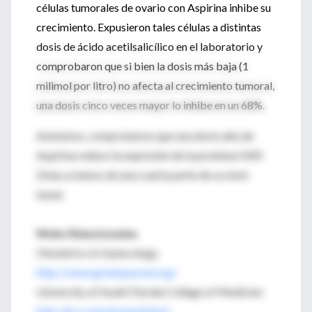
células tumorales de ovario con Aspirina inhibe su
crecimiento. Expusieron tales células a distintas
dosis de ácido acetilsalicílico en el laboratorio y
comprobaron que si bien la dosis más baja (1
milimol por litro) no afecta al crecimiento tumoral,
una dosis cinco veces mayor lo inhibe en un 68%.
Asimismo, comprobaron que una dosis alta de
Aspirina reduce la expresión de la proteína HER-
2/neu a menos de una cuarta parte de su nivel
basal.
Webs Relacionadas
Obstetrics & Gynecology
http://www.greenjournal.org/
University of South Florida College of Medicine
http://hsc.usf.edu/med.html/