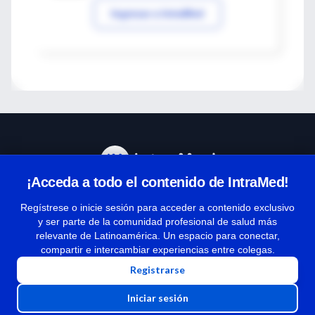
Ingresar a IntraMed
¡Acceda a todo el contenido de IntraMed!
Centro de Ayuda
Regístrese o inicie sesión para acceder a contenido exclusivo
y ser parte de la comunidad profesional de salud más
relevante de Latinoamérica. Un espacio para conectar,
Términos y condiciones
compartir e intercambiar experiencias entre colegas.
| Políticas de privacidad
Registrarse
| Todos los derechos reservados | Copyright 1997-2026
Iniciar sesión