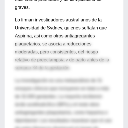
graves.
Lo firman investigadores australianos de la
Universidad de Sydney, quienes señalan que
Aspirina, así como otros antiagregantes
plaquetarios, se asocia a reducciones
moderadas, pero consistentes, del riesgo
relativo de preeclampsia y de parto antes de la
semana 34 de la gestación.
La investigación es una metaanálisis de 31
ensayos clínicos que incluyeron en total a más
de 32.000 gestantes. La mayoría recibieron
ácido acetilsalicílico (98%) y el resto otros
antiagregantes plaquetarios, como heparina o
dipiridamol. Los resultados muestran que el uso