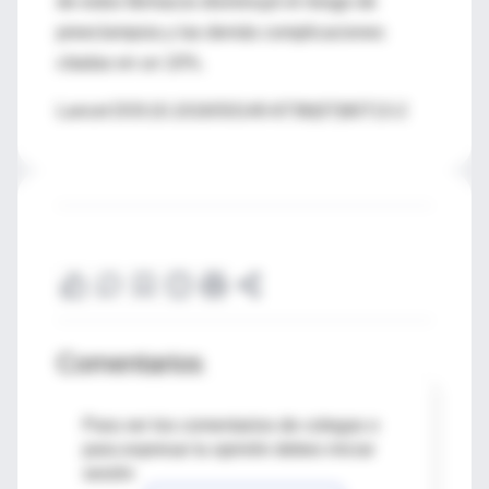
de estos fármacos disminuyó el riesgo de
preeclampsia y las demás complicaciones
citadas en un 10%.
Lancet DOI:10.1016/S0140-6736(07)60713-2
Comentarios
Para ver los comentarios de colegas o
para expresar tu opinión debes iniciar
sesión