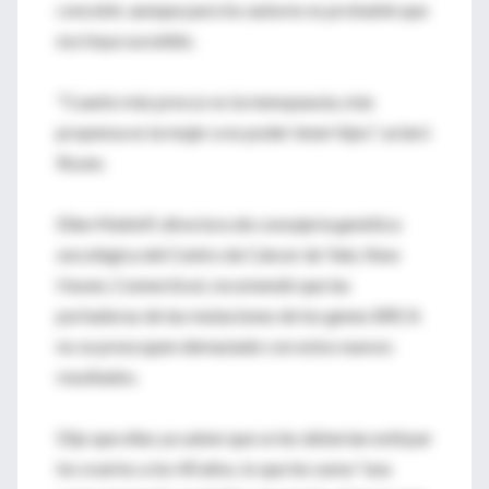
concebir, aunque para los autores es probable que
eso haya sucedido.
"Cuanto más precoz es la menopausia, más
propensa es la mujer a no poder tener hijos", aclaró
Rosen.
Ellen Matloff, directora de consejería genética
oncológica del Centro de Cáncer de Yale, New
Haven, Connecticut, recomendó que las
portadoras de las mutaciones de los genes BRCA
no se preocupen demasiado con estos nuevos
resultados.
Dijo que ellas ya saben que se les deberían extirpar
los ovarios a los 40 años, lo que les suma "una