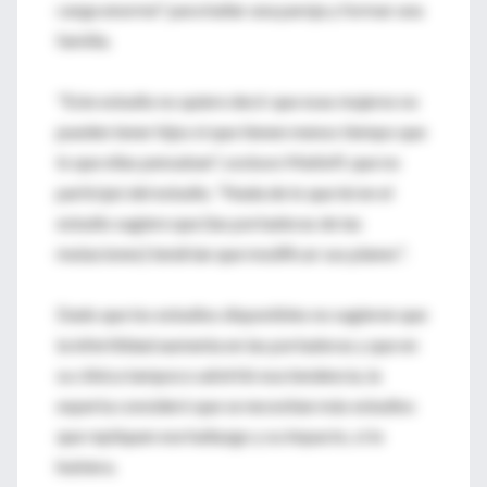
carga enorme" para hallar una pareja y formar una
familia.
"Este estudio no quiere decir que esas mujeres no
pueden tener hijos ni que tienen menos tiempo que
lo que ellas pensaban", sostuvo Matloff, que no
participó del estudio. "Nada de lo que leí en el
estudio sugiere que (las portadoras de las
mutaciones) tendrían que modificar sus planes".
Dado que los estudios disponibles no sugieren que
la infertilidad aumenta en las portadoras y que en
su clínica tampoco advirtió esa tendencia, la
experta consideró que se necesitan más estudios
que repliquen ese hallazgo y su impacto, si lo
hubiera.