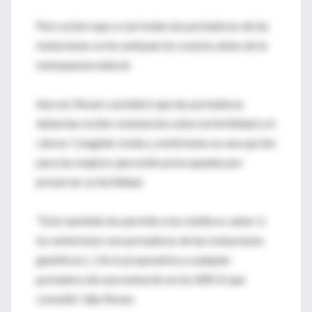
Pero aclaró que a casi todas las portadoras de las
mutaciones se les extirpan los ovarios antes de la
menopausia natural.
Aun así, Rosen consideró que las portadoras
deberían recibir orientación sobre la fertilidad y el
cáncer. Congelar óvulos y embriones es una opción
para las mujeres que estén preocupadas por
preservar su fertilidad.
"Esto también les permite a los médicos saber si
los embriones son portadores de las mutaciones
genéticas (...) Se lo propondría a cualquier
portadora de una mutación en los BRCA que
consulte", dijo Rosen.