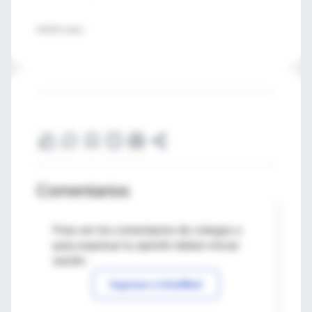
FUENTE: Cancer
Comentarios
Para ver los comentarios de colegas o
para expresar tu opinión debes iniciar
sesión
Ingresar a IntraMed