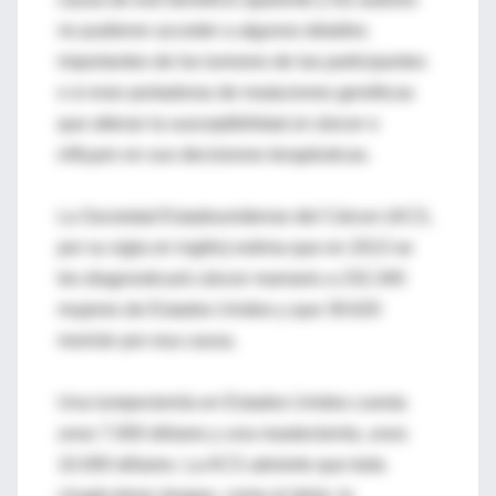
no pudieron acceder a algunos detalles
importantes de los tumores de las participantes
o si eran portadoras de mutaciones genéticas
que alteran la susceptibilidad al cáncer o
influyen en sus decisiones terapéuticas.
La Sociedad Estadounidense del Cáncer (ACS,
por su sigla en inglés) estima que en 2013 se
les diagnosticará cáncer mamario a 232.340
mujeres de Estados Unidos y que 39.620
morirán por esa causa.
Una lumpectomía en Estados Unidos cuesta
unos 7.000 dólares y una mastectomía, unos
10.000 dólares. La ACS advierte que toda
cirugía tiene riesgos, como el dolor, la