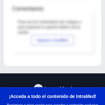
Comentarios
Para ver los comentarios de colegas o
para expresar tu opinión debes iniciar
sesión
Ingresar a IntraMed
¡Acceda a todo el contenido de IntraMed!
Centro de Ayuda
Regístrese o inicie sesión para acceder a contenido exclusivo