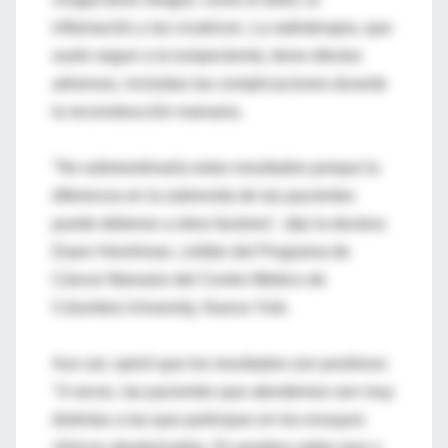
inflamación y las cicatrices. La radioterapia, que
suele seguir a la lumpectomía, tiene efectos
adversos, incluidas las complicaciones durante
la reconstrucción mamaria.
"No sobreestimaría estos resultados porque la
diferencia en la sobrevida de las pacientes
puede deberse a otros factores", dijo la doctora
Dawn Hershman, colíder del Programa de
Cáncer Mamario del Centro Médico de
Columbia University, Nueva York.
Aun así, opinó que los resultados son positivos:
"A veces, las pacientes que atendemos son muy
distintas a las que participan en los ensayos
clínicos aleatorizados. Es positivo saber que a