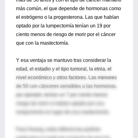
más común, el que depende de hormonas como
el estrógeno o la progesterona. Las que habían
optado por la lumpectomía tenían un 19 por
ciento menos de riesgo de morir por el cáncer
que con la mastectomía.
Y esa ventaja se mantuvo tras considerar la
edad, el estadio y el tipo tumoral, la etnia, el
nivel económico y otros factores. Las menores
de 50 con cánceres sensibles a las hormonas,
por ejemplo, tenían un 7 por ciento menos
riesgo de morir si habían optado por una
lumpectomía en lugar de una mastectomía.
Para Hwang, estas diferencias podrían
explicarse en parte por el hecho de que las