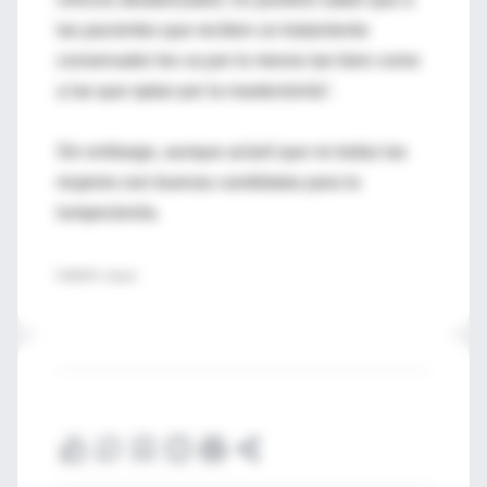
las pacientes que reciben un tratamiento
conservador les va por lo menos tan bien como
a las que optan por la mastectomía".
Sin embargo, aunque aclaró que no todas las
mujeres son buenas candidatas para la
lumpectomía.
FUENTE: Cancer