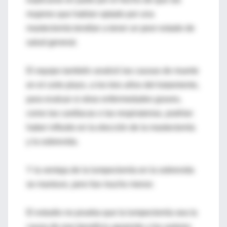
mujeres que habían optado por una
mastectomía tendían a tener un peor estado de
salud general.
El equipo también analizó las causas de muerte
en el corto plazo, a los tres años del tratamiento,
para evaluar si otras enfermedades graves,
como las cardíacas o las respiratorias, podrían
haber influido en la elección de la mastectomía
y la sobrevida.
Y la ventaja de la lumpectomía en la sobrevida
se mantuvo, pero fue mucho menor.
El estudio no prueba que la lumpectomía sea la
causa de ese beneficio aparente y los autores