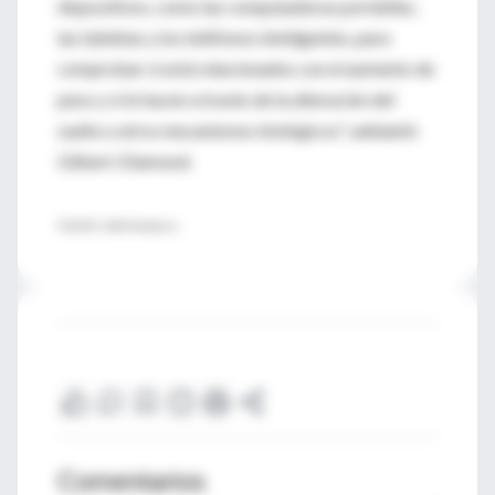
dispositivos, como las computadoras portátiles,
las tabletas y los teléfonos inteligentes, para
comprobar si está relacionados con el aumento de
peso y si lo hacen a través de la alteración del
sueño u otros mecanismos biológicos", adelantó
Gilbert-Diamond.
FUENTE: JAMA Pediatrics
Comentarios