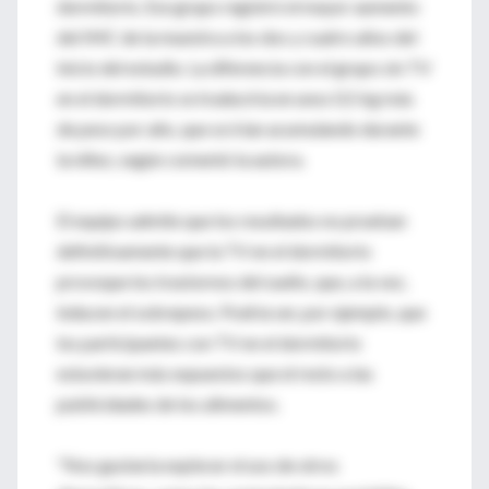
dormitorio. Ese grupo registró el mayor aumento
del IMC de la muestra a los dos y cuatro años del
inicio del estudio. La diferencia con el grupo sin TV
en el dormitorio se traduciría en unos 0,5 kg más
de peso por año, que se irían acumulando durante
la niñez, según comentó la autora.
El equipo admite que los resultados no prueban
definitivamente que la TV en el dormitorio
provoque los trastornos del sueño, que, a la vez,
inducen el sobrepeso. Podría ser, por ejemplo, que
los participantes con TV en el dormitorio
estuvieran más expuestos que el resto a las
publicidades de los alimentos.
"Nos gustaría explorar el uso de otros