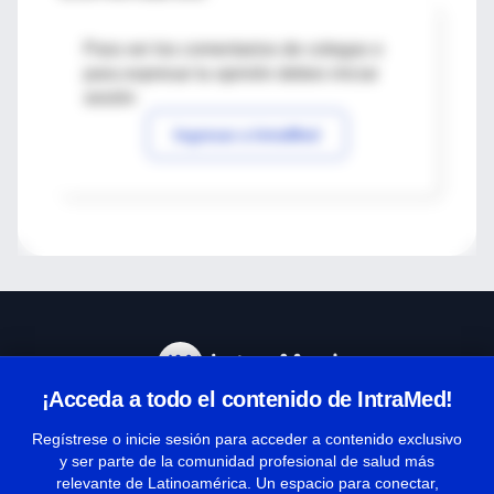
Para ver los comentarios de colegas o
para expresar tu opinión debes iniciar
sesión
Ingresar a IntraMed
¡Acceda a todo el contenido de IntraMed!
Centro de Ayuda
Regístrese o inicie sesión para acceder a contenido exclusivo
y ser parte de la comunidad profesional de salud más
relevante de Latinoamérica. Un espacio para conectar,