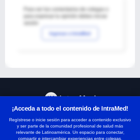
Para ver los comentarios de colegas o
para expresar tu opinión debes iniciar
sesión
Ingresar a IntraMed
¡Acceda a todo el contenido de IntraMed!
Centro de Ayuda
Regístrese o inicie sesión para acceder a contenido exclusivo
y ser parte de la comunidad profesional de salud más
relevante de Latinoamérica. Un espacio para conectar,
Términos y condiciones
compartir e intercambiar experiencias entre colegas.