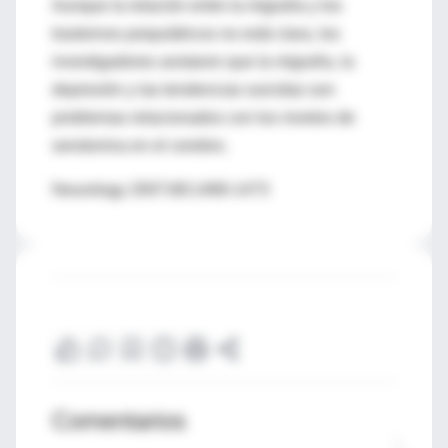
Aunque la relación entre la migraña y los
trastornos psiquiátricos no está clara, los
investigadores anotaron que la migraña, la
depresión y las tendencias suicidas son
problemas relacionados con los niveles de
serotonina en el cerebro.
Neurology 2007;68:1468-1473
Comentarios