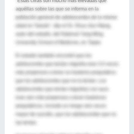
"Estas cifras son mucho más elevadas que
aquéllas sobre las que se informa en la
población general de adolescentes de la misma
edad en Taiwán", dijo el Dr. Shuu-Jiun Wang,
autor del estudio, del National Yang-Ming
University School of Medicine, en Taipei.
El estudio también encontró que los
adolescentes que tenían migraña eran 3,5 veces
más propensos a tener un trastorno psiquiátrico
que los adolescentes que no la tenían. Los
adolescentes que tenían migrañas con aura
eran aún más propensos a tener trastornos
psiquiátricos, incluido un riesgo seis veces
mayor de suicidio, que los adolescentes que no
las tenían.