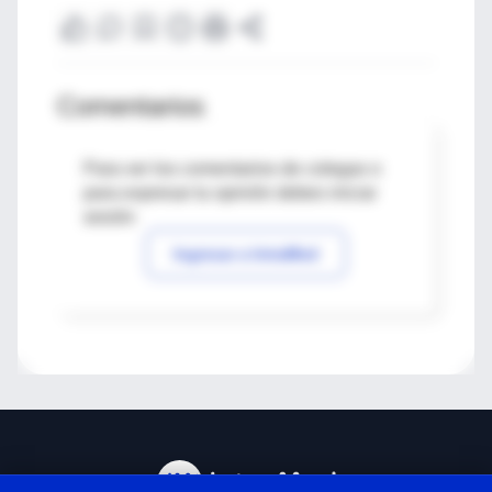
Comentarios
Para ver los comentarios de colegas o
para expresar tu opinión debes iniciar
sesión
Ingresar a IntraMed