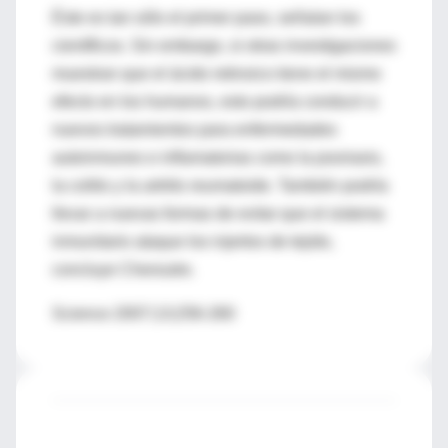
Éste es tan sólo el primer paso, señalan los
científicos. Sin embargo, si otras investigaciones
muestran que el ácido retinoico tiene el mismo
efecto en los humanos, esto podría conducir a
nuevos tratamientos para enfermedades
autoinmunes e inflamatorias como la psoriasis,
la colitis y la artritis reumatoide. También podría
llevar a nuevas formas de evitar que el sistema
inmunitario ataque los injertos de tejido,
concluye Cheroutre.
Science 2007;13;256-260