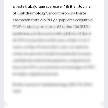
En este trabajo, que aparece en
“British Journal
of Ophthalmology”,
encontraron una fuerte
asociación entre el VPH y el papiloma conjuntival.
El VPH estaba presente en 86 de los 106 (81%)
papilomas positivos para beta-globina. El tipo 6
de VPH era positivo en 80 casos, el tipo 11 en 5
casos y el tipo 45 en un único caso. Los autores
remarcan que este estudio ha analizado la mayor
cantidad de material de papiloma conjuntival en
busca de VPH y es el primero en investigar el VPH
en tejido conjuntival normal.
British Journal of Ophthalmology 2007;91:1014-
1015