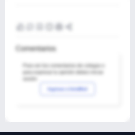
Comentarios
Para ver los comentarios de colegas o
para expresar tu opinión debes iniciar
sesión
Ingresar a IntraMed