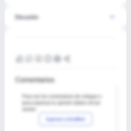
Discusión
Comentarios
Para ver los comentarios de colegas o
para expresar tu opinión debes iniciar
sesión
Ingresar a IntraMed