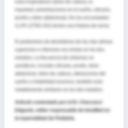
extra-respiratorios (dolor de cabeza, la
inquietud, perturbaciones en el sueño, urticaria,
prurito y dolor abdominal). De los encuestados
11.9% (279/2.342) tenían una historia de asma.
El predominio de desórdenes de las vías aéreas
superiores e inferiores era similar en los dos
estudios. La frecuencia de síntomas no
asmáticos, incluido urticaria, prurito, dolor
abdominal, dolor de cabeza, alteraciones del
sueño e irritabilidad excesiva, también eran
notablemente similares en los dos estudios.
Artículo comentado por el Dr. Checcacci
Edgardo, editor responsable de IntraMed en
la especialidad de Pediatría.