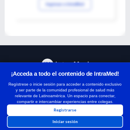
Ingresar a IntraMed
¡Acceda a todo el contenido de IntraMed!
Centro de Ayuda
Regístrese o inicie sesión para acceder a contenido exclusivo
y ser parte de la comunidad profesional de salud más
relevante de Latinoamérica. Un espacio para conectar,
Términos y condiciones
compartir e intercambiar experiencias entre colegas.
| Políticas de privacidad
Registrarse
| Todos los derechos reservados | Copyright 1997-2026
Iniciar sesión