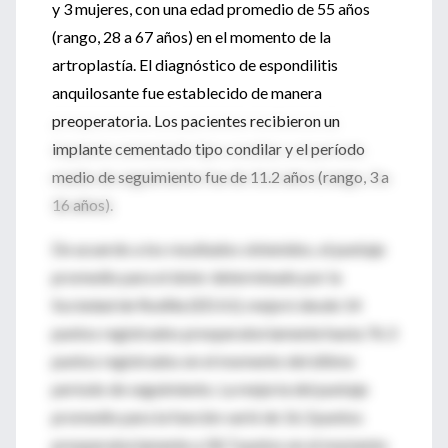
y 3 mujeres, con una edad promedio de 55 años
(rango, 28 a 67 años) en el momento de la
artroplastía. El diagnóstico de espondilitis
anquilosante fue establecido de manera
preoperatoria. Los pacientes recibieron un
implante cementado tipo condilar y el período
medio de seguimiento fue de 11.2 años (rango, 3 a
16 años).
De acuerdo a los resultados obtenidos, el puntaje
promedio para el dolor determinado por la
Sociedad de Rodilla (EEUU), mejoró desde 14
puntos registrados preoperatoriamente hasta 76.3
puntos registrados en el momento del último
período de seguimiento. La mejoría del puntaje
promedio para la función varió de 16.3 puntos
preoperatoriamente a 58.7 puntos en el momento