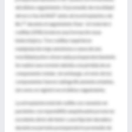
del último seguimiento. El promedio de movilidad
del arco fue de 84.8º antes de la artroplastía y de
86.7º durante el seguimiento final. Un total de 6
rodillas (20%) tuvieron una formación ósea
heterotópica. Tres rodillas requirieron
manipulación bajo anestesia a causa de una
movilidad pobre observada postoperatoriamente.
Se realizó una revisión debido a la pérdida de un
componente rotular; sin embargo, el resto de los
componentes fueron radiográficamente estables,
tal como se registró en el último seguimiento.
La artroplastía total de rodilla con cemento en
pacientes con espondilitis anquilosante provee un
excelente alivio del dolor y una fijación duradera
durante un período postoperatorio promedio de