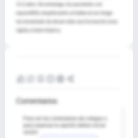
11.2 años. Sin embargo, los pacientes con
espondilitis anquilosante se hallan en un riesgo
incrementado de desarrollar una formación ósea
rígida y heterotópica.
Comentarios
Para ver los comentarios de colegas o
para expresar tu opinión debes iniciar
sesión