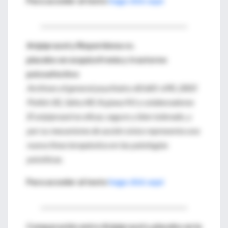
Para acceder al texto
haga click aquí
________________________________________________
Aripiprazol y Risperidona
vs.
placebo en esquizofrenia y trastorno
psicoafectivo
Archives of general psychiatry 60:681-690, 2003
Potkin SG, Saha AR, Kujawa MJ y colaboradores
El aripiprazol es eficaz, seguro y bien tolerado, y
por su mecanismo de acción único representa una
nueva línea terapéutica en las patologías
psicóticas.
Para acceder al texto
haga click aquí
________________________________________________
Comparación entre Aripiprazol y placebo en la