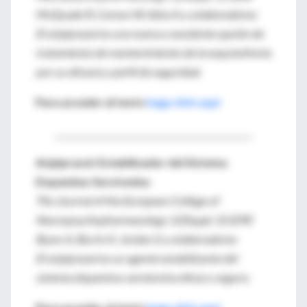
McQuade R, Carson W, Saha A y colaboradores
El aripiprazol es una nueva y excelente opción de
tratamiento de mantenimiento de la esquizofrenia
por su eficacia y perfil de seguridad.
Para acceder al texto
haga click aquí
________________________________________________
Aripiprazol: Estabilizador del Sistema
Dopamina-Serotonina
The Journal of the European College of
Neuropsychopharmacology 12(Suppl. 3):S290
Byars A, Burris K, Jordan S y colaboradores
El aripiprazol es un agente estabilizante del
sistema dopamina-serotonina eficaz y seguro.