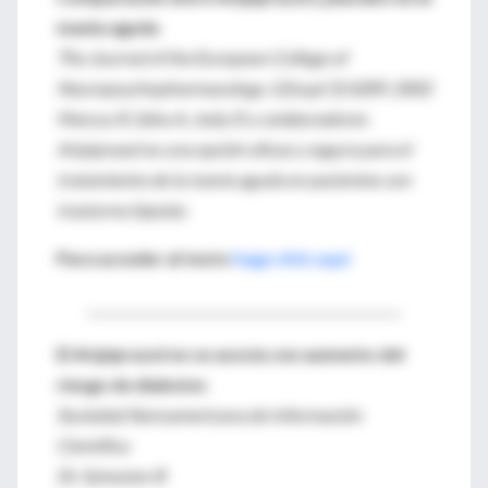
manía aguda
The Journal of the European College of
Neuropsychopharmacology 12(supl 3):S289, 2002
Marcus R, Saha A, Jody D y colaboradores
Aripiprazol es una opción eficaz y segura para el
tratamiento de la manía aguda en pacientes con
trastorno bipolar.
Para acceder al texto
haga click aquí
________________________________________________
El Aripiprazol no se asocia con aumento del
riesgo de diabetes
Sociedad Iberoamericana de Información
Científica
Dr. Sylvester B