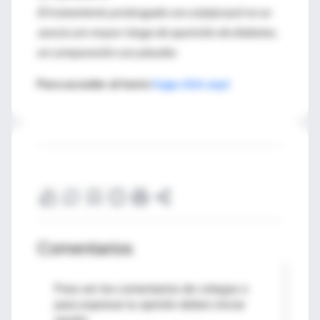
El tratamiento prolongado con aripiprazol no se
asocia con mayor riesgo de aparición de diabetes,
en comparación con placebo
Para acceder al texto
haga click aquí
Comentarios
Para ver los comentarios de colegas o
para expresar tu opinión debes iniciar