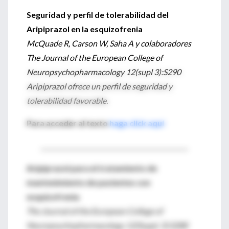
Seguridad y perfil de tolerabilidad del
Aripiprazol en la esquizofrenia
McQuade R, Carson W, Saha A y colaboradores
The Journal of the European College of
Neuropsychopharmacology 12(supl 3):S290
Aripiprazol ofrece un perfil de seguridad y
tolerabilidad favorable.
Para acceder al texto
haga click aquí
________________________________________________
Aripiprazol para el tratamiento de
mantenimiento de pacientes con
esquizofrenia
The Journal of the European College of
Neuropsychopharmacology 12(Suppl. 3):S288