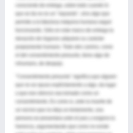
consciente de entrega, sobre todo cuando lo
que se da no es un "repuesto", sino algo que
permite a la fabulosa máquina humana seguir
funcionando. Sólo en este marco de entrega la
donación de órganos adquiere su carácter
propiamente humano. Todo otro camino, como
el del consentimiento presunto, tiene algo de
inhumano, de despojo.
"Consentimiento presunto" significa que alguien
que no se opuso explícitamente a algo, da lugar
a que ese silencio sea tomado como un
consentimiento. Es como si, ante la muerte de
un vecino que no deja un testamento, una
persona se presentara ante el juez y exigiera la
herencia, argumentando que como no existe