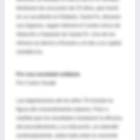
familiares de una joven de 23 años, que murió
en un accidente en Rafaela, Santa Fe, donaron
sus órganos, según informó el Centro Unico de
Ablación e Implante de Santa Fe. Uno de los
riñones se derivó a Rosario y el otro a la capital
santafecina.
Por una sociedad solidaria
Por Carlos Soratti
Las legislaciones de los años 70 incluían la
figura del consentimiento expreso. Pero a
medida que los resultados mostraron la eficacia
del procedimiento y su indicación, se extendió
aceleradamente, sobre todo entre la creciente