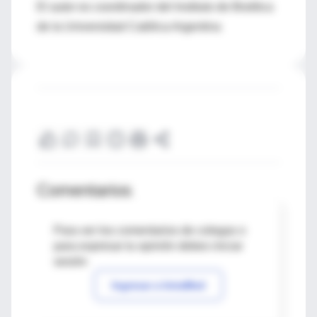
El autor es coordinador del Instituto de Bioética
de la Universidad Católica Argentina
Comentarios
Para ver los comentarios de colegas o
para expresar tu opinión debes iniciar
sesión
Ingresar a IntraMed