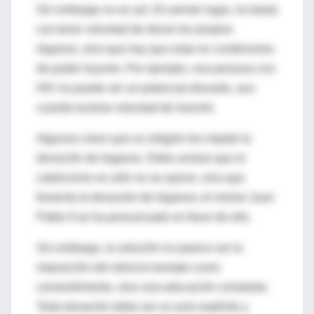
Sin embargo no es así. En primer lugar, no basta
con tener voluntad de donar los propios
órganos, sino que hay que estar en condiciones
de poder hacerlo. Por ejemplo, una persona con
HIV no puede ser un potencial donante, aun
cuando tuviese voluntad de hacerlo.
Algunos creen que su religión les impide la
donación de órganos. Debo aclarar que el
catolicismo no sólo no se opone, sino que
fomenta la donación de órganos; el mismo Juan
Pablo II se ha pronunciado en favor de ello.
Sin embargo, la solución no parece ser la
imposición del silencio tomado como
consentimiento, sino una educación constante.
Toda donación debe ser un acto explícito y