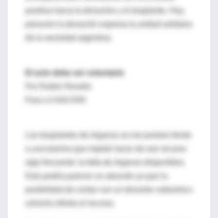
positiva hacia la donación y el trasplante. Hoy,
presumir la donación expresa la actitud solidaria
de la sociedad argentina.
El acto debe ser voluntario
Por Rubén Revello
Para LA NACION
Los trasplantes de órganos se encuentran frente
a una barrera que impide hacer de ese recurso
algo frecuente: la falta de órganos disponibles.
Esto podría parecer un absurdo ya que la
posibilidad de contar con un donante cadavérico
volvería infinito el recurso.