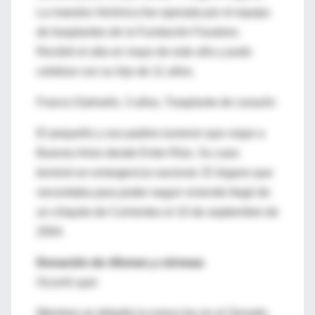
La maestra Verónica fue operada por el equipo
de trasplantes de la Fundación Favaloro.
Recibió el alta en mayo de este año y pudo
celebrar con su hijo de 11 años.
Franco Dalmolin, 3 años, Trasplante de corazón
El pequeño y sus padres tuvieron que viajar a
Buenos Aires desde Entre Ríos. Su caso
terminó en emergencia nacional. El órgano que
necesitaba para poder seguir viviendo llegó de
un chiquito de Corrientes el 10 de septiembre de
2004.
Donación de riñones y córneas
Ocurrió ayer
Mientras se debatía la nueva ley en el Senado,