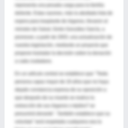
representa una pesada carga para la familia
doliente. Estas razones, más la abultada lista de
espera para trasplante de órganos, llevaron al
ministro de Salud, Ginés González García, a
promover, a partir de 2003, una actualización de
nuestra legislación, mediante un proyecto que
propone trasladar la decisión sobre la donación
a cada ciudadano.
En un artículo central se establece que "?toda
persona capaz mayor de 18 años que no haya
dejado constancia expresa de su oposición a
que después de su muerte se realice la
extracción de sus órganos o tejidos? se
presumirá donante". También establece que su
voluntad "será respetada cualquiera sea la