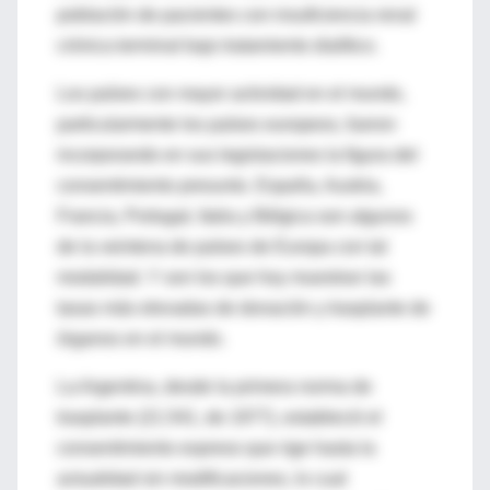
población de pacientes con insuficiencia renal
crónica terminal bajo tratamiento dialítico.
Los países con mayor actividad en el mundo,
particularmente los países europeos, fueron
incorporando en sus legislaciones la figura del
consentimiento presunto. España, Austria,
Francia, Portugal, Italia y Bélgica son algunos
de la veintena de países de Europa con tal
modalidad. Y son los que hoy muestran las
tasas más elevadas de donación y trasplante de
órganos en el mundo.
La Argentina, desde la primera norma de
trasplante (21.541, de 1977), estableció el
consentimiento expreso que rige hasta la
actualidad sin modificaciones, lo cual