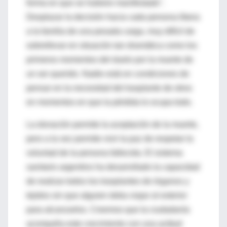
forma en que se hubiere manifestado".
Desplazar la decisión hacia cada persona libera
a la familia de una pesada carga, muy difícil de
sobrellevar en situación tan dramática como los
primeros momentos del duelo por la muerte de
un ser querido. Nadie está en condiciones de
pensar en la necesidad del trasplante de otros
en momentos en que la pérdida lo ocupa todo.
La donación permite la aceptación de la muerte,
pero a la vez permite vivir la paz de respetar la
voluntad de la persona fallecida. El sistema
sanitario argentino ha desarrollado la capacidad
de realizar todos los trasplantes de órganos y
tejidos sin que alguien deba viajar al exterior
para alcanzarlos. Creemos que la ciudadanía
acompaña este crecimiento con una actitud