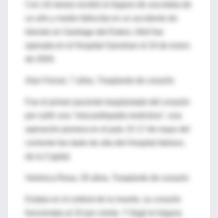
Con 16 meses recibió el órgano de una beba de
un año y medio fallecida en un accidente de
tránsito en Santiago del Estero. Abril fue
operada en el Hospital Garrahan el 24 de enero
de 2004.
Alan Ferrari, 7 años, Trasplante de corazón
Fue el primer paciente trasplantado del corazón
por sufrir una "miocardiopatía restrictiva"; una
operación pionera en el país. El 17 de mayo del
corriente fue dado de alta del Hospital Italiano,
de la Capital.
Verónica Rosa, 35 años, Trasplante de corazón
Estaba en el umbral de la muerte, su corazón
funcionaba al 10 por ciento. Y llegó el órgano.