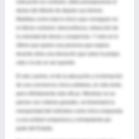
indicación en contrario, debe presuponerse el
deseo del difunto de dejarle sus bienes.
Medidas como esta lo único que consiguen es
el efecto contrario: desconfianza, retracción de
la voluntad de donar y sospechas. Y esto es lo
último que quiere una persona que espera
durante años una donación que salve la propia
vida o la de un ser querido.
El otro camino, el de la educación y la formación
de una conciencia cívica solidaria, es más lento,
pero infinitamente más eficaz. Mientras no se
piense con criterios grandes, se fomentará la
mezquindad del individuo como única respuesta
a una actitud compulsiva y omnipotente por
parte del Estado.