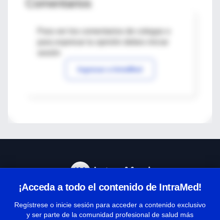
Comentarios
Para ver los comentarios de colegas o
para expresar tu opinión debes iniciar
sesión
Ingresar a IntraMed
¡Acceda a todo el contenido de IntraMed!
Centro de Ayuda
Regístrese o inicie sesión para acceder a contenido exclusivo
y ser parte de la comunidad profesional de salud más