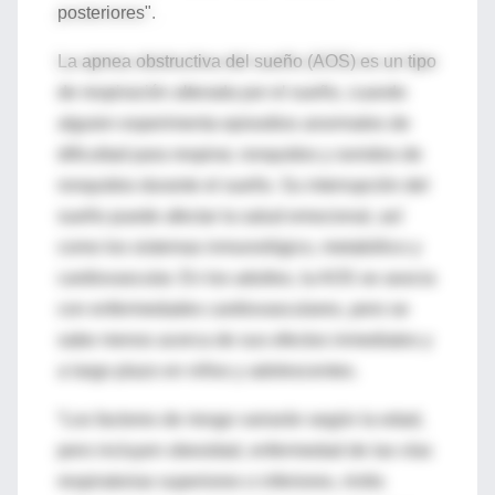
posteriores".
La apnea obstructiva del sueño (AOS) es un tipo
de respiración alterada por el sueño, cuando
alguien experimenta episodios anormales de
dificultad para respirar, ronquidos y sonidos de
ronquidos durante el sueño. Su interrupción del
sueño puede afectar la salud emocional, así
como los sistemas inmunológico, metabólico y
cardiovascular. En los adultos, la AOS se asocia
con enfermedades cardiovasculares, pero se
sabe menos acerca de sus efectos inmediatos y
a largo plazo en niños y adolescentes.
“Los factores de riesgo variarán según la edad,
pero incluyen obesidad, enfermedad de las vías
respiratorias superiores o inferiores, rinitis