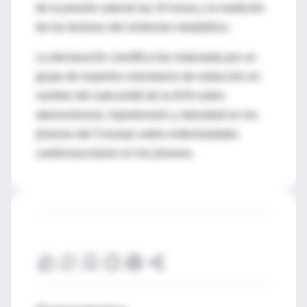
de la presión arterial las 24 horas y la medición
de los factores del síndrome metabólico.
La declaración científica fue redactada por un
grupo de expertos voluntarios de redacción en
nombre del subcomité de la AHA sobre
aterosclerosis, hipertensión y obesidad en los
jóvenes del Consejo sobre enfermedades
cardiovasculares en los jóvenes.