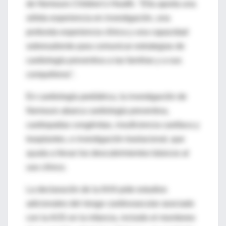
de Nemours Children's Health. "Ella aporta una
sólida experiencia en investigación, una
profunda experiencia clínica y una capacidad
sobresaliente para comunicar estrategias de
cardiología preventiva a las familias y a sus
compañeros".
En cardiología pediátrica, la investigación de
Nemours abarca cardiología preventiva,
cardiopatías congénitas, insuficiencia cardíaca y
trasplantes, e investigación traslacional, que
ayuda a llevar los descubrimientos básicos al
uso clínico.
La declaración de la AHA pide estudios
adicionales del riesgo cardiovascular asociado
con la AOS en la infancia, incluido el monitoreo