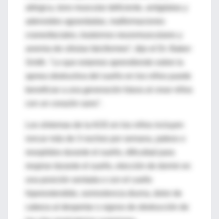
alérgica, tono muscular deficiente, amígdalas y
adenoides agrandadas, malformaciones
craneofaciales, trastornos neuromusculares y
anemia de células falciformes”, dijo el Dr. Baker-
Smith. "Lo que estamos aprendiendo sobre la
apnea obstructiva del sueño en los niños puede
beneficiar a una generación futura al crear niños
con un corazón sano".
Los síntomas de la AOS en los niños incluyen
roncar más de 3 noches por semana, jadeos o
resoplidos durante el sueño, dificultad para
respirar durante el sueño, elección de dormir en
una posición sentada o con el cuello
hiperextendido, somnolencia diurna, dolor de
cabeza al despertar o signos de obstrucción de