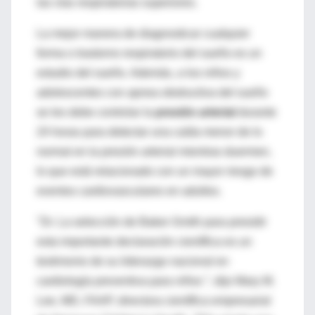
las vías respiratorias superiores.
La mejor manera de diagnosticar cualquier
forma o trastorno respiratorio del sueño es un
estudio del sueño. Además, a los niños y
adolescentes con apnea obstructiva del sueño
se les debe controlar la
presión arterial
durante
24 horas para detectar una caída menor de lo
normal en la presión arterial mientras duermen,
lo que está relacionado con un mayor riesgo de
eventos cardiovasculares en adultos.
"Dr. La selección de Baker-Smith para presidir
esta importante declaración científica es un
testimonio de su liderazgo nacional en
cardiología preventiva para niños ”, dijo Mary M.
Lee, MD, FAAP, directora científica empresarial