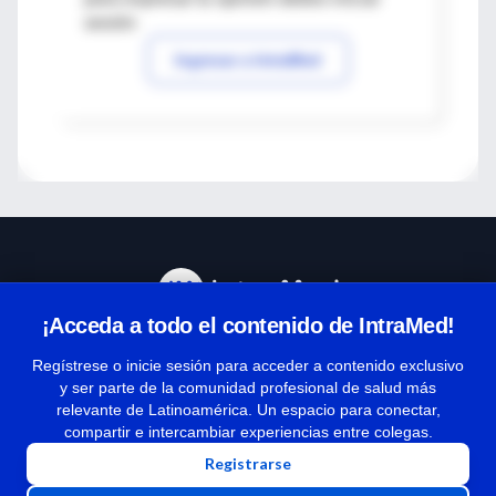
sesión
Ingresar a IntraMed
¡Acceda a todo el contenido de IntraMed!
Centro de Ayuda
Regístrese o inicie sesión para acceder a contenido exclusivo
y ser parte de la comunidad profesional de salud más
relevante de Latinoamérica. Un espacio para conectar,
Términos y condiciones
compartir e intercambiar experiencias entre colegas.
| Políticas de privacidad
Registrarse
| Todos los derechos reservados | Copyright 1997-2026