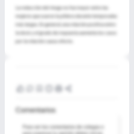
La reducción del riesgo no fue mayor entre las
mujeres que usaron la píldora durante temporadas
más largas. En general, una relación positiva entre
la dosis y el grado de respuesta aumenta los casos
por la relación causa-efecto.
Comentarios
Para ver los comentarios de colegas o
para expresar tu opinión debes iniciar