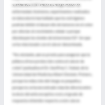
sustitución (HRT) tiene un riesgo menor de
enfermedad. Asimismo, experimentos realizados
en laboratorio han hallado que los estrógenos
podrían inhibir el desarrollo de tumores en el colon
por afectar al crecimiento celular o porque
disminuyen los niveles de la hormona IGF-1m que
se ha relacionado con el cáncer denominada.
"No obstante, aún es pronto para asegurar que la
píldora ofrece protección contra el cáncer de
colon", puntualiza el Dr. Geoffrey C. Kabat, de la
Universidad de Medicina Albert Einstein. Primero,
porque la reducción del riesgo es pequeña y
porque no se ha encontrado relación directa entre
la dosis del anticonceptivo oral y el grado de
respuesta obtenido respecto a este cáncer.