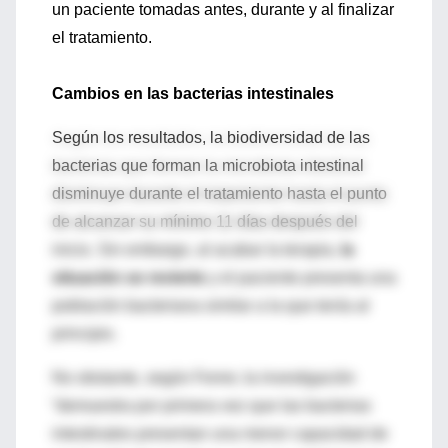
un paciente tomadas antes, durante y al finalizar
el tratamiento.
Cambios en las bacterias intestinales
Según los resultados, la biodiversidad de las
bacterias que forman la microbiota intestinal
disminuye durante el tratamiento hasta el punto
de alcanzar su mínimo 11 días después del
inicio. Sin embargo, al acabar la terapia,
la
situación se revierte
y el paciente presenta una
población bacteriana similar a la que tenía al
principio.
No obstante, según Ferrer, la investigación
“demuestra por primera vez que las bacterias
intestinales presentan una menor capacidad de