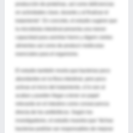
producción de proteínas, así como deficiencias
en actividades clave, durante y al finalizar el
tratamiento”. En concreto, el estudio sugiere que
la microbiota intestinal presenta una menor
capacidad para asimilar hierro y digerir ciertos
alimentos así como de producir moléculas
esenciales para el organismo.
El estudio también revela que bacterias poco
abundantes en la flora intestinal, pero poco
activas al inicio del tratamiento, sí lo son al
acabar y pueden llegar a tener un papel
relevante en el intestino como consecuencia
directa de los antibióticos. Según los
investigadores, el estudio muestra que “dichas
bacterias podrían ser responsables de mejorar