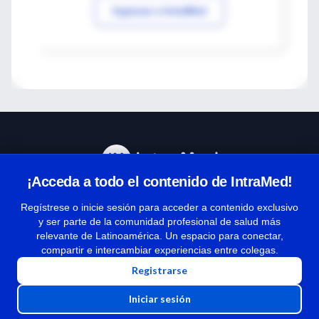
Ingresar a IntraMed
¡Acceda a todo el contenido de IntraMed!
Centro de Ayuda
Regístrese o inicie sesión para acceder a contenido exclusivo
y ser parte de la comunidad profesional de salud más
relevante de Latinoamérica. Un espacio para conectar,
Términos y condiciones
compartir e intercambiar experiencias entre colegas.
| Políticas de privacidad
Registrarse
| Todos los derechos reservados | Copyright 1997-2026
Iniciar sesión