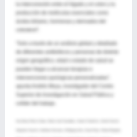
la interconexión entre el hígado y el colon y la
producción de moléculas esenciales como
ácidos biliares, hormonas y derivados del
colesterol”.
“Solo a través de un análisis global y detallado
de diferentes antibióticos y personas de distinto
origen geográfico, edad o estado de salud se
pueden llegar a alcanzar terapias e
intervenciones quirúrgicas personalizadas”,
apunta Andrés Moya, investigador del Centro
Superior de Investigación en Salud Pública y
colíder del trabajo.
Ana Elena Pérez-Cobas, María José Gosalbes, Anette Friedrichs, Henrik Knecht,
Alejandro Artacho, Kathleen Eismann, Wolfgang Otto, David Rojo, Rafael Bargiela,