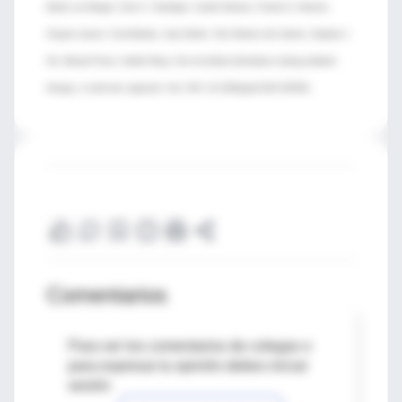
Martin von Bergen, Sven C. Neulinger, Carolin Däumer, Femke-A. Heinsen,
Amparo Latorre, Coral Barbas, Jana Seifert, Vitor Martins dos Santos, Stephan J
Ott, Manuel Ferrer, Andrés Moya. Gut microbiota disturbance during antibiotic
therapy: a multi-omic approach. Gut. DOI: 10.1136/gutjnl-2012-303184.
Comentarios
Para ver los comentarios de colegas o
para expresar tu opinión debes iniciar
sesión