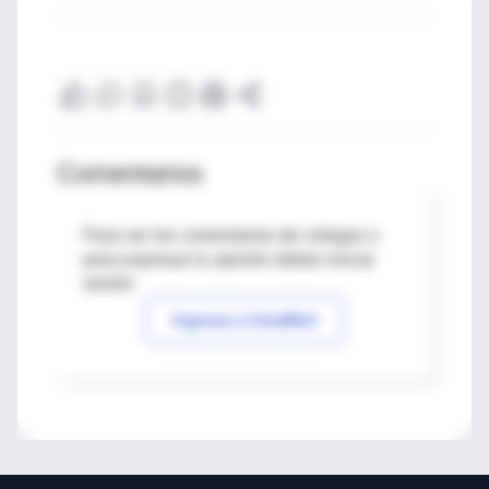
Comentarios
Para ver los comentarios de colegas o
para expresar tu opinión debes iniciar
sesión
Ingresar a IntraMed