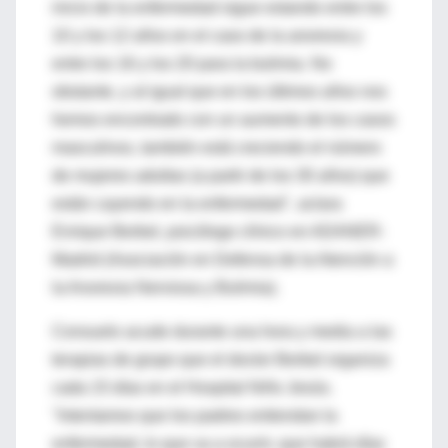
inicio de la enfermedad sigue estando entre los
10 y los 12 años en el caso de la anorexia y
entre los 16 y los 20 para la bulimia. No
obstante, y al igual que en los últimos años nos
hemos encontrado con un aumento de los casos
masculinos, también está creciendo el número
de mujeres adultas (a partir de los 30 años) que
están cayendo en la enfermedad", aclara
Enrique Berbel, psicólogo clínico en ADANER-
Madrid (Asociación en Defensa de la Atención a
la Anorexia Nerviosa y Bulimia).
Consuelo acude durante una hora y media a las
terapias de grupo que el doctor Berbel organiza
cada 15 días en el Hospital Niño Jesús.
"Intentamos que los padres entiendan la
enfermedad, lo que va a ocurrir, que habrá días