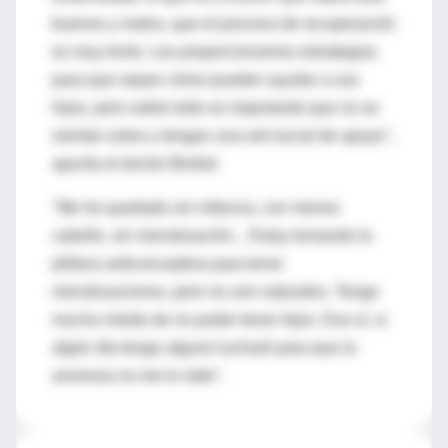
buenos y malos, que el proceso de recuperación
es muy lento. Les proporcionamos estrategias
para que sepan cómo pueden ayudar a sus
hijos, pero sobre todo es importante que no se
sientan solos y tengan una red social de apoyo",
apunta el doctor Berbel.
"Me he quedado sin infancia, con menos
cabello, sin menstruación... Estoy tomando la
píldora anticonceptiva para tener
menstruaciones, pero no son naturales. Tengo
mucho miedo de no poder tener hijos. Eso sí, si
algún día tengo alguno lucharé para que la
anorexia no me lo robe".