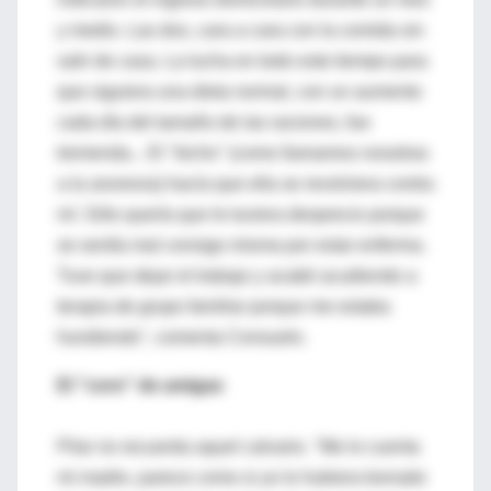
y medio. Las dos, cara a cara con la comida sin
salir de casa. La lucha en todo este tiempo para
que siguiera una dieta normal, con un aumento
cada día del tamaño de las raciones, fue
tremenda... El ''bicho'' (como llamamos nosotras
a la anorexia) hacía que ella se revolviera contra
mí. Sólo quería que le tuviera desprecio porque
se sentía mal consigo misma por estar enferma.
Tuve que dejar el trabajo y acabé acudiendo a
terapia de grupo familiar porque me estaba
hundiendo", comenta Consuelo.
El ''coro'' de amigas
Pilar no recuerda aquel calvario. "Me lo cuenta
mi madre, parece como si yo lo hubiera borrado