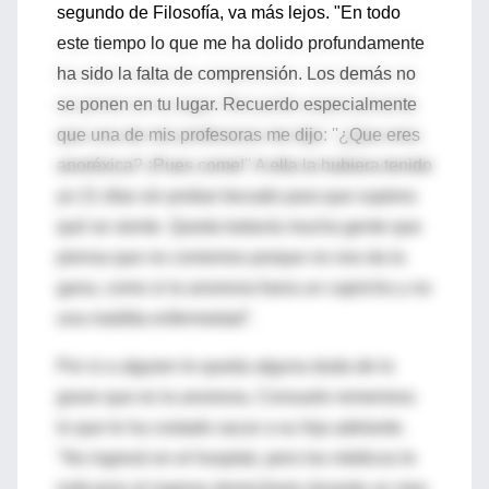
segundo de Filosofía, va más lejos. "En todo
este tiempo lo que me ha dolido profundamente
ha sido la falta de comprensión. Los demás no
se ponen en tu lugar. Recuerdo especialmente
que una de mis profesoras me dijo: ''¿Que eres
anoréxica? ¡Pues come!'' A ella la hubiera tenido
yo 21 días sin probar bocado para que supiera
qué se siente. Queda todavía mucha gente que
piensa que no comemos porque no nos da la
gana, como si la anorexia fuera un capricho y no
una maldita enfermedad".
Por si a alguien le queda alguna duda de lo
grave que es la anorexia, Consuelo rememora
lo que le ha costado sacar a su hija adelante.
"No ingresó en el hospital, pero los médicos le
indicaron el ingreso domiciliario durante un mes