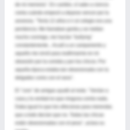
de mi memoria". En cambio, sí sabe a ciencia
cierta cuándo empezó a dejarse vencer por la
anorexia. "Tenía 12 años e ir al colegio era una
penitencia. Me llamaban gorda y se metían
mucho conmigo, me hacían ''bullying''
constantemente... Acudí a un campamento y
aquello me sirvió para reafirmarme en mi
obsesión por la comida y por los chicos. Por
aquella época estaba tan obsesionada con la
delgadez como con el sexo".
El ''coro'' de amigas ayudó al resto. "Venían a
casa y la verdad es que ninguna comía nada.
Daba igual lo que les ofrecieras para merendar,
que a todo decían que no. Todas las chicas
están obsesionadas con el peso", aclara su