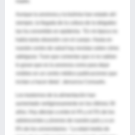
madre.
Aunque la anorexia y la bulimia han estado ahí
siempre, la llegada de la cultura de la delgadez
las ha convertido en epidemia. "En mi época no
había tanta obsesión con el cuerpo. Hasta en
nuestro centro de salud hay revistas sobre cómo
adelgazar. Tuve que comentar que si no sabían
lo grave que es la anorexia como para dejar
visibles en un centro médico publicaciones que
incitan a hacer dieta", denuncia Consuelo.
Los trastornos de la alimentación han
aumentado vertiginosamente en los últimos 30
años. Hoy afectan a entre el 4% y el 5% de los
adolescentes y jóvenes de nuestro país y a un
6% de los universitarios. "La edad media de