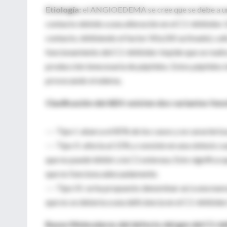
Etiología:
el ANGIOEDEMA se cree que se debe a una 
contacto debido a una alteración en el C1-inhibidor. E
contacto, inhibiendo el factor XIIa (XII activado), cal
funcionamiento del C1-inhibidor impide que se reali
producción innecesaria de péptidos. Estos péptidos in
provocando el edema.
Clasificación del AEH: existen dos variantes feno
--- Tipo I: abarca el 85% de los casos y se caracter
--- Tipo II: afecta al 15% y consiste en una síntesi
que no puede inhibir a la C1 esterasa. Esto significa 
que no funciona adecuadamente.
--- Tipo III: se ha propuesto denominar así a una nu
que no se debería a una deficiencia en el C1-inhibidor
Bases Moleculares del defecto del gen del C1-in