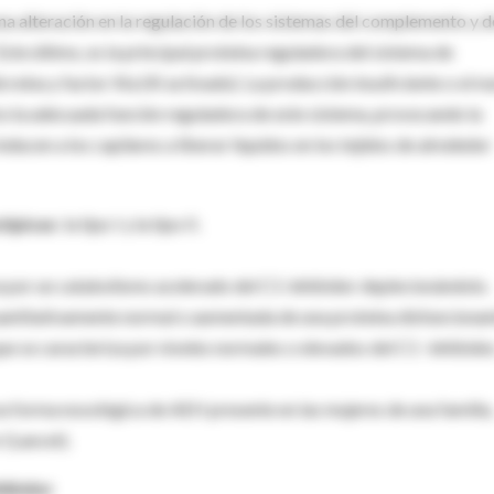
alteración en la regulación de los sistemas del complemento y d
ste último, es la principal proteína reguladora del sistema de
icreína y factor XIa (XI activado). La producción insuficiente o el m
ce la adecuada función reguladora de este sistema, provocando la
ducen a los capilares a liberar líquidos en los tejidos de alrededor
típicas
: la tipo I y la tipo II.
iza por un catabolismo acelerado del C1-inhibidor deplecionándolo.
s cuantitativamente normal o aumentada de una proteína disfunciona
que se caracteriza por niveles normales o elevados del C1 -inhibidor
eva forma nosológica de AEH presente en las mujeres de una familia,
 (Lancet).
hibidor