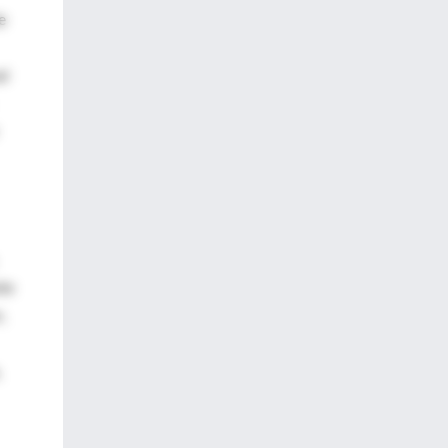
e
al
nte
,