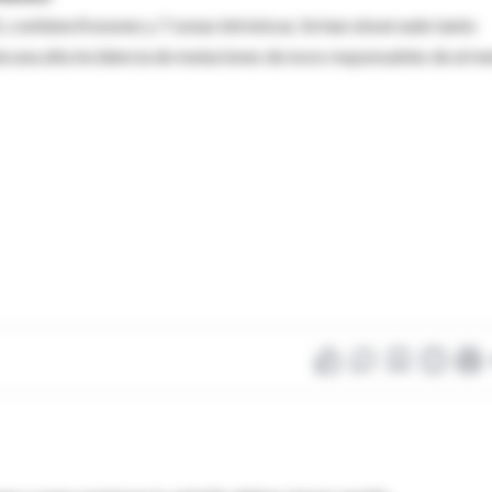
, contiene 8 exones y 7 zonas intrónicas. Se han observado tanto
ta una alta incidencia de mutaciones de novo responsables de al m