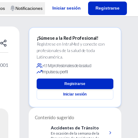
Iniciar sesión
Registrarse
tos
Notificaciones
¡Súmese a la Red Profesional!
Regístrese en IntraMed y conecte con
profesionales de la salud de toda
Latinoamérica.
2001
+1.1 M profesionales de la salud
Impulse su perfil
Registrarse
Iniciar sesión
Contenido sugerido
Accidentes de Tránsito
En ocasión de la semana de la