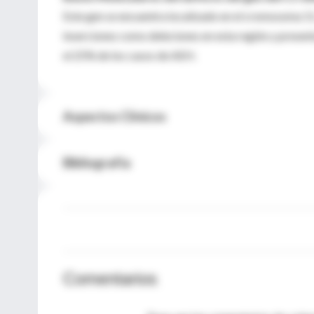
Este gen se encuentra localizado en el cromosoma 11
inserciones como deleciones en esta región y presen
el 25% de los casos de AEH.
Aspectos Clínicos
Bibliografía
Comentarios