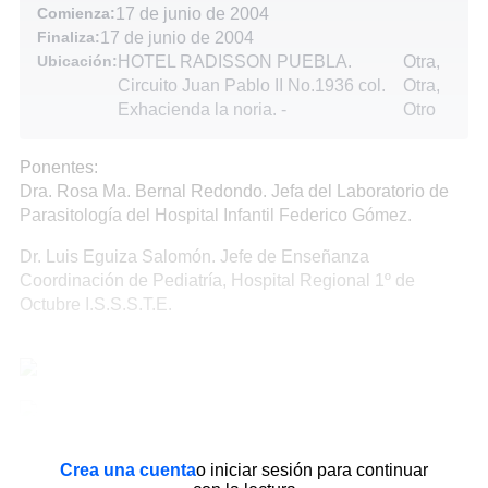
Comienza:
17 de junio de 2004
Finaliza:
17 de junio de 2004
Ubicación:
HOTEL RADISSON PUEBLA.
Otra,
Circuito Juan Pablo II No.1936 col.
Otra,
Exhacienda la noria.
-
Otro
Ponentes:
Dra. Rosa Ma. Bernal Redondo. Jefa del Laboratorio de
Parasitología del Hospital Infantil Federico Gómez.
Dr. Luis Eguiza Salomón. Jefe de Enseñanza
Coordinación de Pediatría, Hospital Regional 1º de
Octubre I.S.S.S.T.E.
Crea una cuenta
o iniciar sesión para continuar