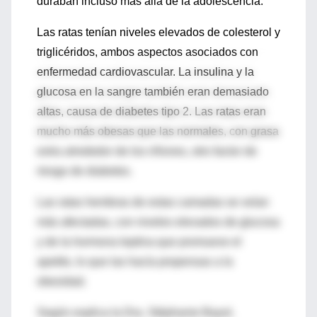
duraban incluso más allá de la adolescencia.
Las ratas tenían niveles elevados de colesterol y
triglicéridos, ambos aspectos asociados con
enfermedad cardiovascular. La insulina y la
glucosa en la sangre también eran demasiado
altas, causa de diabetes tipo 2. Las ratas eran
mucho más obesas que las normales, con grasa
extra alrededor de los riñones, otro factor de
riesgo de diabetes.
Las ratas hembras de estas camadas se veían
más afectadas, con niveles elevados de glucosa
y de la hormona leptina que promueve el
apetito, lo que las hacía propensas a la
obesidad.
Según explica la Dra. Stéphanie Bayol,