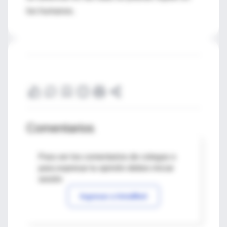
los humanos.
Comentarios
Para ver los comentarios de colegas o
para expresar tu opinión debes iniciar
sesión
Ingresar a IntraMed