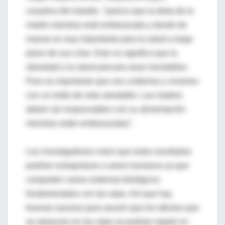
coautora del estudio, "parece que la dieta de la
madre mientras está embarazada y dando de
mamar es muy importante para la salud a largo
plazo de sus crías. Esto no significa que la
obesidad y la salud precaria sean inevitables.
Pero es importante que nos cuidemos y vivamos
con un estilo de vida saludable. Las madres
deben ser responsables con su alimentación
mientras están embarazadas".
Los investigadores creen que estos resultados
podrían extrapolarse a seres humanos ya que
comparten varios sistemas biológicos
fundamentales con las ratas. Así que hay
buenas razones para asumir que los efectos que
se observan en las ratas se podrían repetir en