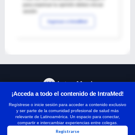
para expresar tu opinión debes iniciar
sesión
Ingresar a IntraMed
¡Acceda a todo el contenido de IntraMed!
Centro de Ayuda
Regístrese o inicie sesión para acceder a contenido exclusivo
y ser parte de la comunidad profesional de salud más
relevante de Latinoamérica. Un espacio para conectar,
Términos y condiciones
compartir e intercambiar experiencias entre colegas.
| Políticas de privacidad
Registrarse
| Todos los derechos reservados | Copyright 1997-2026