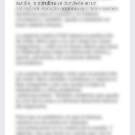
sandía, la
citrulina
se convierte en un
aminoácido llamado
arginina
que tiene muchos
beneficios para el corazón y el sistema
circulatorio y, también, ayuda a mantener un
buen sistema inmune.
La arginina explica Patil mejora la producción
de óxido nítrico que a su vez relaja los vasos
sanguíneos, y éste es el mismo efecto que tiene
el Sildenafil para tratar la disfunción eréctil y,
quizás, prevenirla, sin ocasionar efectos
secundarios .
Los autores del trabajo creen que la producción
de óxido nítrico también contribuye a mejorar el
flujo sanguíneo y por eso ayuda a tratar la
hipertensión y otros problemas
cardiovasculares. También sostienen que ayuda
al ciclo de la urea y a eliminar desechos tóxicos
del organismo.
Pero hay un problema: es que la famosa
citrulina se encuentra en mayores
concentraciones en la corteza de la sandía. Y
además, hay que tener en cuenta que casi el