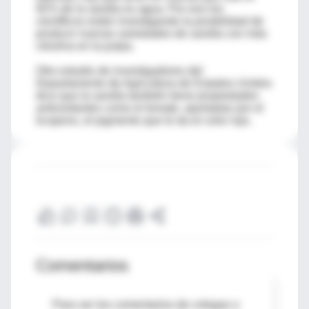
92% de la sandía es agua. Por eso los
científicos están investigando la posibilidad de
producir nuevas variedades de sandía con más
citrulina en la pulpa.
Otro estudio de investigadores del
Departamento de Agricultura de Estados Unidos
dice que la sandía también tiene propiedades
antioxidantes como el tomate, aportadas por el
licopeno, el pigmento que le da el color rojo.
Comentarios
Para ver los comentarios de colegas o