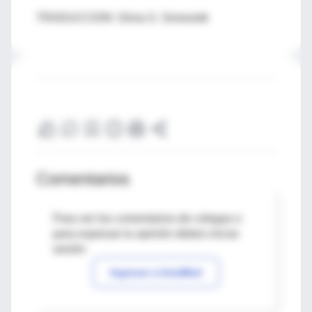
TRADUCCION: Silvia S. Simonetti
Comentarios
Para ver los comentarios de colegas o
para expresar tu opinión debes iniciar
sesión
Ingresar a IntraMed