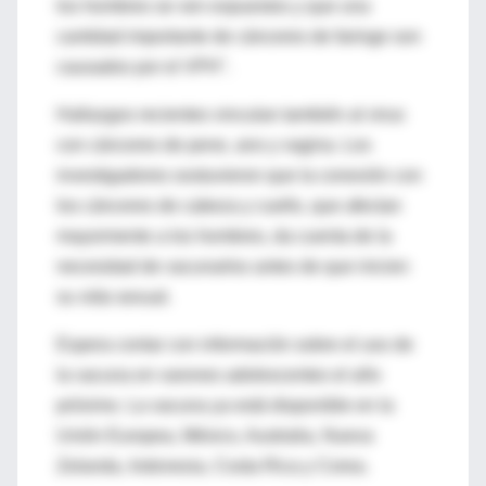
los hombres se ven expuestos y que una
cantidad importante de cánceres de faringe son
causados por el VPH".
Hallazgos recientes vinculan también al virus
con cánceres de pene, ano y vagina. Los
investigadores sostuvieron que la conexión con
los cánceres de cabeza y cuello, que afectan
mayormente a los hombres, da cuenta de la
necesidad de vacunarlos antes de que inicien
su vida sexual.
Espera contar con información sobre el uso de
la vacuna en varones adolescentes el año
próximo. La vacuna ya está disponible en la
Unión Europea, México, Australia, Nueva
Zelanda, Indonesia, Costa Rica y Corea.