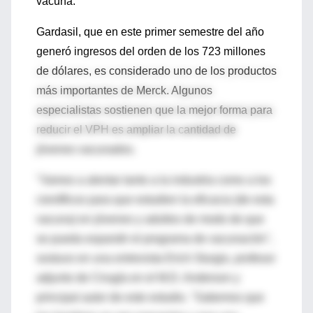
vacuna.
Gardasil, que en este primer semestre del año
generó ingresos del orden de los 723 millones
de dólares, es considerado uno de los productos
más importantes de Merck. Algunos
especialistas sostienen que la mejor forma para
reducir el VPH es ampliar la cantidad de
jóvenes vacunados.
"Vamos a alentar tanto a la industria como a los
científicos para que estudien la eficacia (de esta
vacuna) en jóvenes y adultos de modo de que
se pueda expandir el programa de vacunación",
sostuvo en una entrevista Erich Sturgis, profesor
adjunto de Cirugía en el M.D. Anderson y
principal autor de este estudio. "Sabemos que