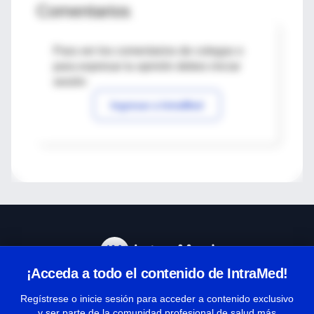
Comentarios
Para ver los comentarios de colegas o
para expresar tu opinión debes iniciar
sesión
Ingresar a IntraMed
¡Acceda a todo el contenido de IntraMed!
Centro de Ayuda
Regístrese o inicie sesión para acceder a contenido exclusivo
y ser parte de la comunidad profesional de salud más