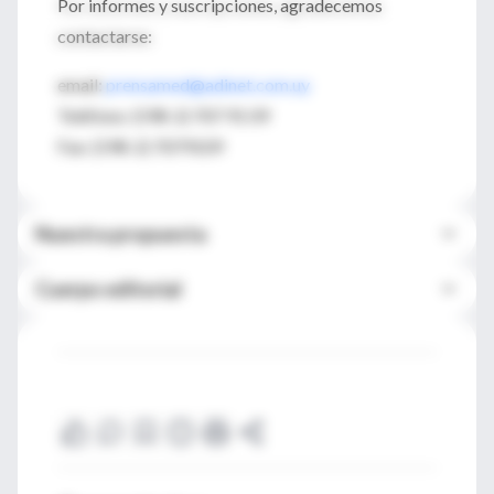
Por informes y suscripciones, agradecemos
contactarse:
email:
prensamed@adinet.com.uy
Teléfono: (598-2) 707 91 09
Fax: (598-2) 7079109
Nuestra propuesta
Cuerpo editorial